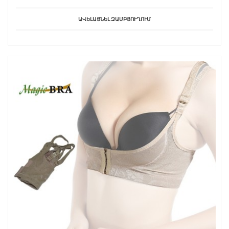
ԱՎԵԼԱՑՆԵԼ ԶԱՄԲՅՈՒՂՈՒՄ