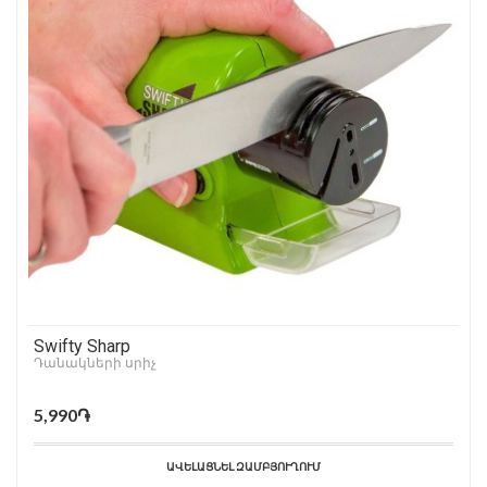
Swifty Sharp
Դանակների սրիչ
5,990֏
ԱՎԵԼԱՑՆԵԼ ԶԱՄԲՅՈՒՂՈՒՄ