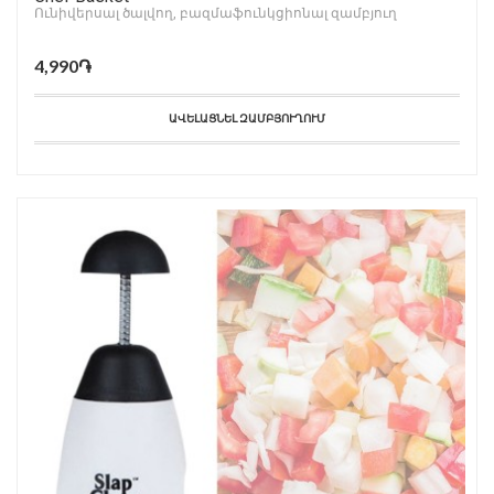
Ունիվերսալ ծալվող, բազմաֆունկցիոնալ զամբյուղ
4,990֏
ԱՎԵԼԱՑՆԵԼ ԶԱՄԲՅՈՒՂՈՒՄ