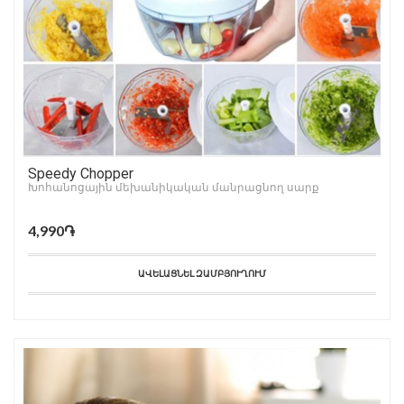
Speedy Chopper
Խոհանոցային մեխանիկական մանրացնող սարք
4,990֏
ԱՎԵԼԱՑՆԵԼ ԶԱՄԲՅՈՒՂՈՒՄ