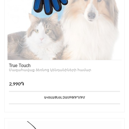
True Touch
Մազահավաք ձեռնոց կենդանիների համար
2,990֏
ԱՎԵԼԱՑՆԵԼ ԶԱՄԲՅՈՒՂՈՒՄ