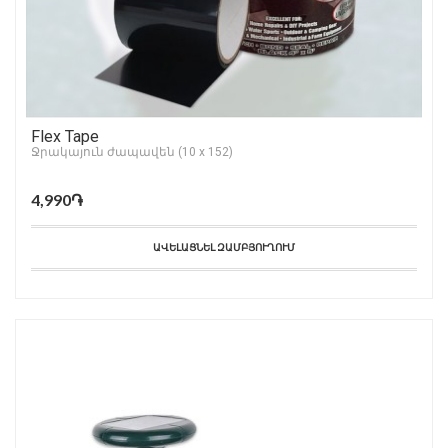
Flex Tape
Ջրակայուն ժապավեն (10 x 152)
4,990֏
ԱՎԵԼԱՑՆԵԼ ԶԱՄԲՅՈՒՂՈՒՄ