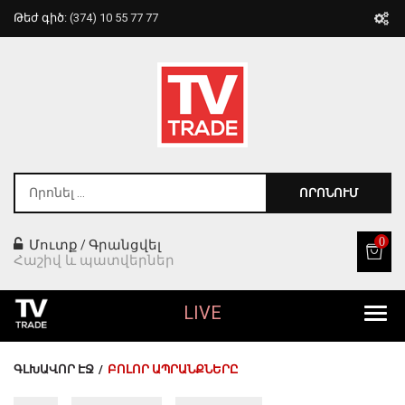
Թեժ գիծ:
(374) 10 55 77 77
ՈՐՈՆՈՒՄ
0
Մուտք
Գրանցվել
/
Հաշիվ և պատվերներ
LIVE
Բոլոր Ապրանքները
ԳԼԽԱՎՈՐ ԷՋ
/
ԲՈԼՈՐ ԱՊՐԱՆՔՆԵՐԸ
Տան Համար