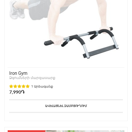
Iron Gym
Ձգումների մարզասարք
1 Արձագանք
7,990֏
ԱՎԵԼԱՑՆԵԼ ԶԱՄԲՅՈՒՂՈՒՄ