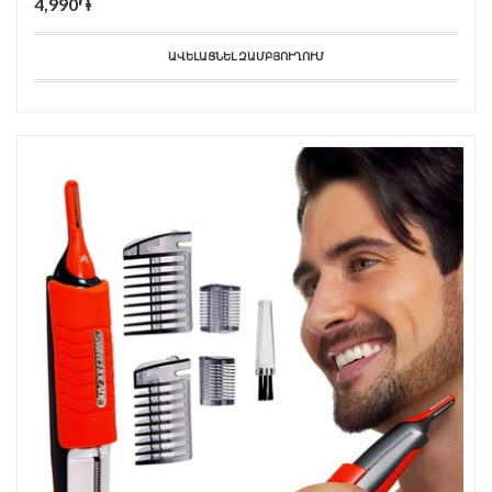
4,990֏
ԱՎԵԼԱՑՆԵԼ ԶԱՄԲՅՈՒՂՈՒՄ