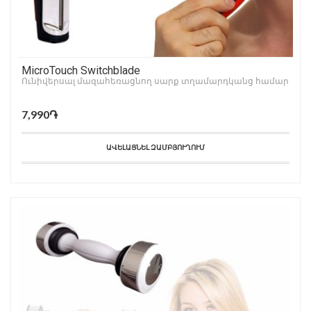
MicroTouch Switchblade
Ունիվերսալ մազահեռացնող սարք տղամարդկանց համար
7,990֏
ԱՎԵԼԱՑՆԵԼ ԶԱՄԲՅՈՒՂՈՒՄ