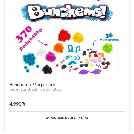
Bunchems Mega Pack
Կպչող գունավոր գնդիկներ
4,990֏
ԱՎԵԼԱՑՆԵԼ ԶԱՄԲՅՈՒՂՈՒՄ