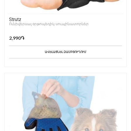
Strutz
Ունիվերսալ օրթոպեդիկ սուպինատորներ
2,990֏
ԱՎԵԼԱՑՆԵԼ ԶԱՄԲՅՈՒՂՈՒՄ