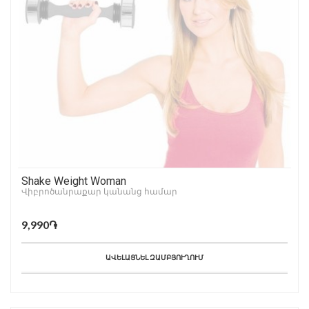
Shake Weight Woman
Վիբրոծանրաքար կանանց համար
9,990֏
ԱՎԵԼԱՑՆԵԼ ԶԱՄԲՅՈՒՂՈՒՄ