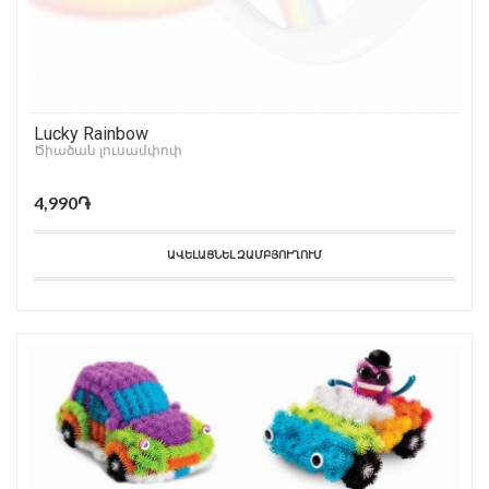
Lucky Rainbow
Ծիածան լուսամփոփ
4,990֏
ԱՎԵԼԱՑՆԵԼ ԶԱՄԲՅՈՒՂՈՒՄ