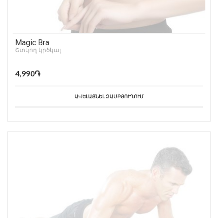
Magic Bra
Շտկող կրծկալ
4,990֏
ԱՎԵԼԱՑՆԵԼ ԶԱՄԲՅՈՒՂՈՒՄ