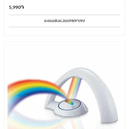
5,990֏
ԱՎԵԼԱՑՆԵԼ ԶԱՄԲՅՈՒՂՈՒՄ