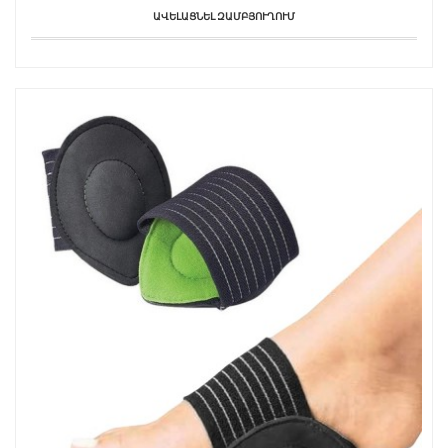
ԱՎԵԼԱՑՆԵԼ ԶԱՄԲՅՈՒՂՈՒՄ