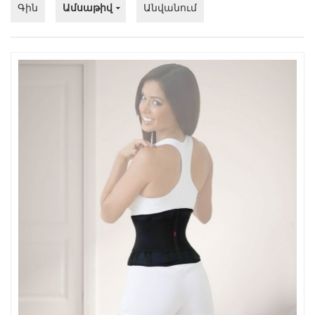
Գին
Ամսաթիվ
Անվանում
Խոհանոցային
Ֆիտնես
Գեղեցկություն ԵՒ Խնամք
Երեխաների Համար
Լավագույն Վաճառք