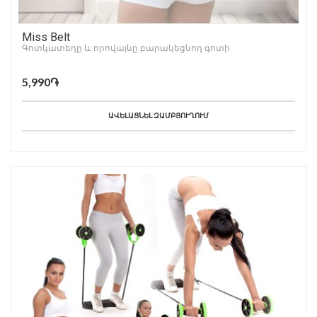
Miss Belt
Գոտկատեղը և որովայնը բարակեցնող գոտի
5,990֏
ԱՎԵԼԱՑՆԵԼ ԶԱՄԲՅՈՒՂՈՒՄ