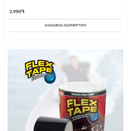
3,990֏
ԱՎԵԼԱՑՆԵԼ ԶԱՄԲՅՈՒՂՈՒՄ