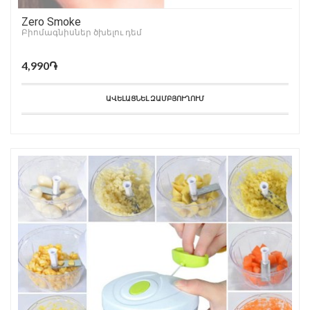
Zero Smoke
Բիոմագնիսներ ծխելու դեմ
4,990֏
ԱՎԵԼԱՑՆԵԼ ԶԱՄԲՅՈՒՂՈՒՄ