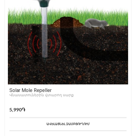
Solar Mole Repeller
Վնասատուներին վտարող սարք
5,990֏
ԱՎԵԼԱՑՆԵԼ ԶԱՄԲՅՈՒՂՈՒՄ