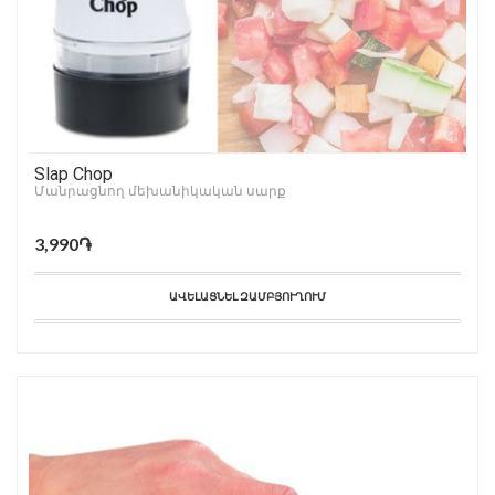
Slap Chop
Մանրացնող մեխանիկական սարք
3,990֏
ԱՎԵԼԱՑՆԵԼ ԶԱՄԲՅՈՒՂՈՒՄ