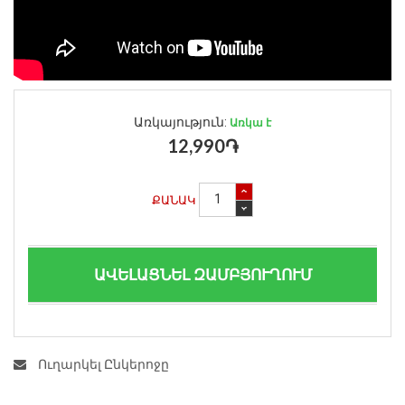
Առկայություն:
Առկա է
12,990֏
ՔԱՆԱԿ
ԱՎԵԼԱՑՆԵԼ ԶԱՄԲՅՈՒՂՈՒՄ
Ուղարկել Ընկերոջը