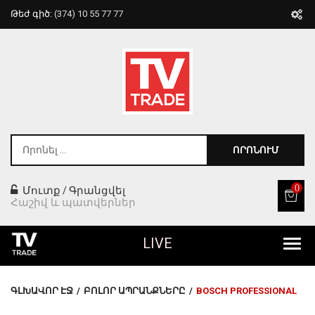
Թեժ գիծ:
(374) 10 55 77 77
ՈՐՈՆՈՒՄ
0
Մուտք
Գրանցվել
/
Հաշիվ և պատվերներ
LIVE
Բոլոր Ապրանքները
ԳԼԽԱՎՈՐ ԷՋ
/
ԲՈԼՈՐ ԱՊՐԱՆՔՆԵՐԸ
/
BOSCH PROFESSIONAL
Տան Համար