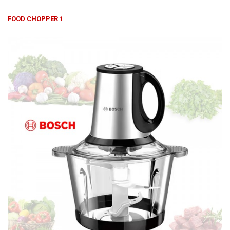
Խոհանոցային
FOOD CHOPPER 1
Ֆիտնես
Գեղեցկություն ԵՒ Խնամք
Երեխաների Համար
Լավագույն Վաճառք