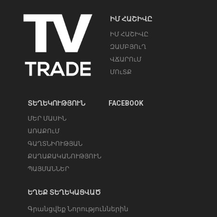
ԻՄ ՀԱՇԻՎԸ
ԻՄ ՀԱՇԻՎԸ
ԶԱՄԲՅՈւՂ
ՎՃԱՐՈւՄ
ՄՈւՏՔ
ՏԵՂԵԿՈՒԹՅՈՒՆ
FACEBOOK
ՄԵՐ ՄԱՍԻՆ
ԱՌԱՔՈւՄ
ԳԱՂՏՆԻՈՒԹՅԱՆ
ՔԱՂԱՔԱԿԱՆՈՒԹՅՈՒՆ
ՊԱՅՄԱՆՆԵՐ
ԵՂԵՔ ՏԵՂԵԿԱՑՎԱԾ
Գրանցվեք Նորություններին