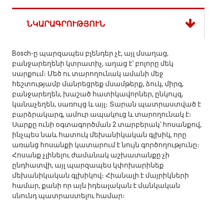
ՆԿԱՐԱԳՐՈՒԹՅՈՒՆ
Bosch-ը պարզապես բլենդեր չէ, այլ մսաղաց,
բանջարեղենի կտրատիչ, աղաց է՝ բոլորը մեկ
սարքում։ Մեծ ու տարողունակ ամանի մեջ
հեշտությամբ մանրեցրեք մսամթերք, ձուկ, միրգ,
բանջարեղեն, խաշած հատիկավորներ, ընկույզ,
կանաչեղեն, սառույց և այլ։ Տարան պատրաստված է
բարձրակարգ, ամուր ապակուց և տարողունակ է։
Սարքը ունի օգտագործման 2 տարբերակ՝ հոսանքով,
ինչպես նաև հատուկ մեխանիկական գլխիկ, որը
առանց հոսանքի կատարում է նույն գործողությունը։
Հոսանք չլինելու ժամանակ աշխատանքը չի
ընդհատվի, այլ պարզապես կփոխարինեք
մեխանիկական գլխիկով։ Հիանալի է մայրիկների
համար, քանի որ այն իդեալական է մանկական
սնունդ պատրաստելու համար։