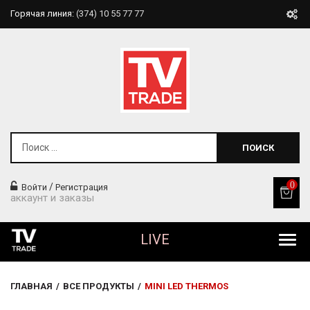
Горячая линия:
(374) 10 55 77 77
ПОИСК
0
/
Войти
Регистрация
аккаунт и заказы
LIVE
Все Продукты
ГЛАВНАЯ
/
ВСЕ ПРОДУКТЫ
/
MINI LED THERMOS
Товары Для Дома