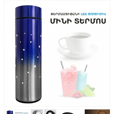
Товары Для Кухни
Фитнесс
Kрасота И Здоровье
Для Детей
Хиты