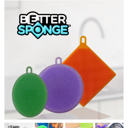
Товары Для Кухни
Фитнесс
Kрасота И Здоровье
Для Детей
Хиты