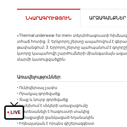
ԱՐՁԱԳԱՆՔՆԵՐ
ՆԿԱՐԱԳՐՈՒԹՅՈՒՆ
«Thermal underwear for men» տերմոհագուստի հիմ
տհաճ հոտից։ 2. Երկրորդ շերտը ապահովում է գերա
թափանցում։ 3. Երրորդ շերտը պահպանում է գոլորշիա
կտորը կապահովի շարժումների միանգամայն ազատ
մարմի կառուցվածքին։
Առավելություններ:
• Ունիվերսալ չափս
• Որակյալ գործվածք
• Տաք և նուրբ գործվածք
• Կանխում է սնկերի առաջացումը
• Անտեսանելի է հագուստի տակից
LIVE
• Կտաքացնի ցանկացած եղանակին
• Իդեալական է որպես գիշերազգեստ