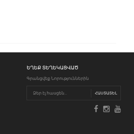
ԵՂԵՔ ՏԵՂԵԿԱՑՎԱԾ
Գրանցվեք Նորություններին
ՀԱՍՏԱՏԵԼ