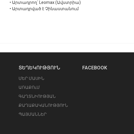
• Արտադրող` Leomax (Ավստրիա)
• Արտադրված է Չինաստանում
ՏԵՂԵԿՈՒԹՅՈՒՆ
FACEBOOK
ՄԵՐ ՄԱՍԻՆ
ԱՌԱՔՈւՄ
ԳԱՂՏՆԻՈՒԹՅԱՆ
ՔԱՂԱՔԱԿԱՆՈՒԹՅՈՒՆ
ՊԱՅՄԱՆՆԵՐ