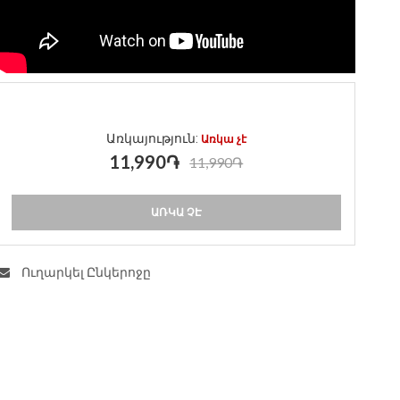
Առկայություն:
Առկա չէ
11,990֏
11,990֏
ԱՌԿԱ ՉԷ
Ուղարկել Ընկերոջը