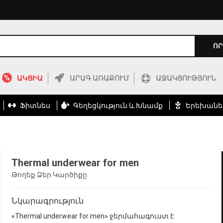
ՈՐ
ԱԿՑԻԱ
ԱՐԱԳ ԱՌԱՔՈՒՄ
ԱՋԱԿՑՈՒԹՅՈՒՆ
Ֆիտնես
Գեղեցկություն ԵՒ Խնամք
Երեխանե
Thermal underwear for men
Թողեք Ձեր Կարծիքը
Նկարագրություն
«Thermal underwear for men» ջերմահագուստ է