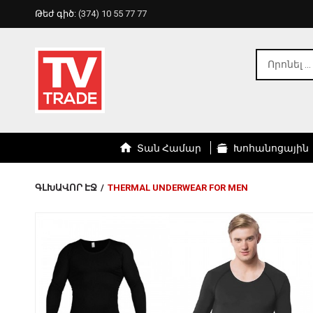
Թեժ գիծ:
(374) 10 55 77 77
Տան Համար
Խոհանոցային
ԳԼԽԱՎՈՐ ԷՋ
/
THERMAL UNDERWEAR FOR MEN