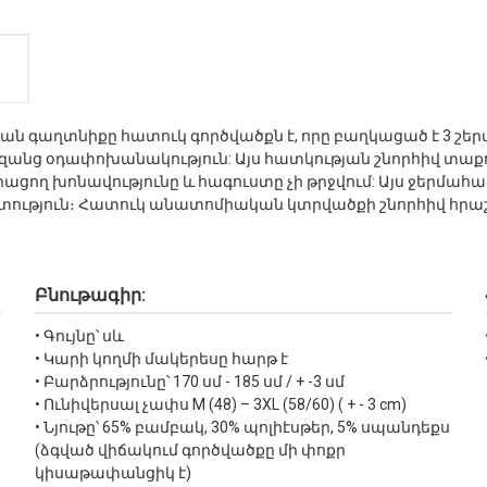
նական գաղտնիքը հատուկ գործվածքն է, որը բաղկացած է 3 շ
զանց օդափոխանակություն: Այս հատկության շնորհիվ տաքու
ցող խոնավությունը և հագուստը չի թրջվում: Այս ջերմահագու
ություն։ Հատուկ անատոմիական կտրվածքի շնորհիվ հրա
Բնութագիր:
• Գույնը՝ սև
• Կարի կողմի մակերեսը հարթ է
• Բարձրությունը՝ 170 սմ - 185 սմ / + -3 սմ
• Ունիվերսալ չափս М (48) – 3XL (58/60) ( + - 3 cm)
• Նյութը՝ 65% բամբակ, 30% պոլիէսթեր, 5% սպանդեքս
(ձգված վիճակում գործվածքը մի փոքր
կիսաթափանցիկ է)