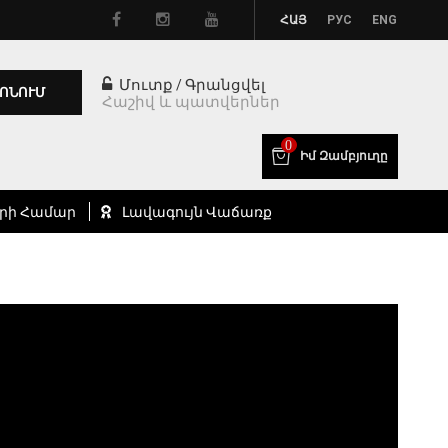
ՀԱՅ
РУС
ENG
Մուտք
Գրանցվել
/
ՈՆՈՒՄ
Հաշիվ և պատվերներ
0
Իմ Զամբյուղը
րի Համար
Լավագույն Վաճառք