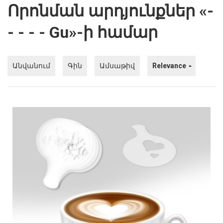
Որոնման արդյունքներ «-
Խոհանոցային
- - - - Gu»-ի համար
Ֆիտնես
Գեղեցկություն ԵՒ Խնամք
Անվանում
Գին
Ամսաթիվ
Relevance
Երեխաների Համար
Լավագույն Վաճառք