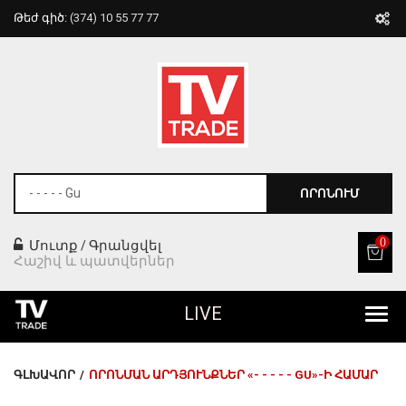
Թեժ գիծ:
(374) 10 55 77 77
ՈՐՈՆՈՒՄ
0
Մուտք
Գրանցվել
/
Հաշիվ և պատվերներ
LIVE
Բոլոր Ապրանքները
ԳԼԽԱՎՈՐ
/
ՈՐՈՆՄԱՆ ԱՐԴՅՈՒՆՔՆԵՐ «- - - - - GU»-Ի ՀԱՄԱՐ
Տան Համար