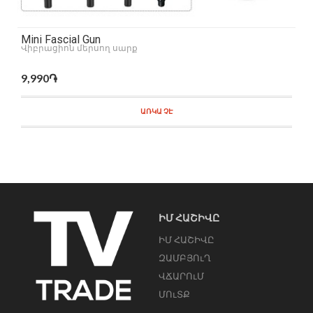
Mini Fascial Gun
Վիբրացիոն մերսող սարք
9,990֏
ԱՌԿԱ ՉԷ
ԻՄ ՀԱՇԻՎԸ
ԻՄ ՀԱՇԻՎԸ
ԶԱՄԲՅՈւՂ
ՎՃԱՐՈւՄ
ՄՈւՏՔ