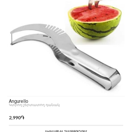
Angurello
Կտրող-շերտատող դանակ
2,990֏
ԱՎԵԼԱՑՆԵԼ ԶԱՄԲՅՈՒՂՈՒՄ