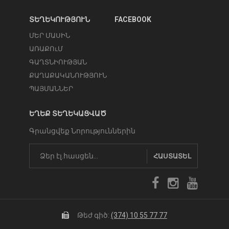
ՏԵՂԵԿՈՒԹՅՈՒՆ
FACEBOOK
ՄԵՐ ՄԱՍԻՆ
ԱՌԱՔՈւՄ
ԳԱՂՏՆԻՈՒԹՅԱՆ
ՔԱՂԱՔԱԿԱՆՈՒԹՅՈՒՆ
ՊԱՅՄԱՆՆԵՐ
ԵՂԵՔ ՏԵՂԵԿԱՑՎԱԾ
Գրանցվեք Նորություններին
ՀԱՍՏԱՏԵԼ
Թեժ գիծ:
(374) 10 55 77 77