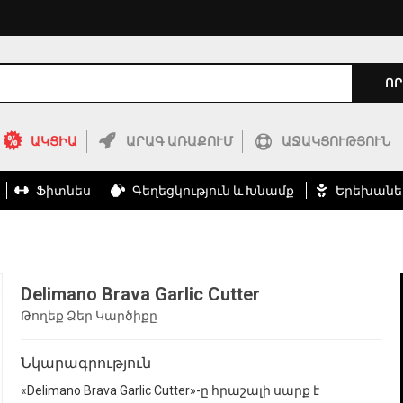
ՈՐ
ԱԿՑԻԱ
ԱՐԱԳ ԱՌԱՔՈՒՄ
ԱՋԱԿՑՈՒԹՅՈՒՆ
Ֆիտնես
Գեղեցկություն ԵՒ Խնամք
Երեխանե
Delimano Brava Garlic Cutter
Թողեք Ձեր Կարծիքը
Նկարագրություն
«Delimano Brava Garlic Cutter»-ը հրաշալի սարք է