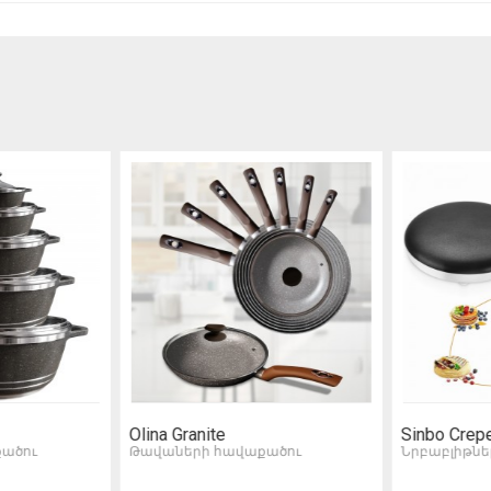
Olina Granite
Sinbo Crep
ածու
Թավաների հավաքածու
Նրբաբլիթն