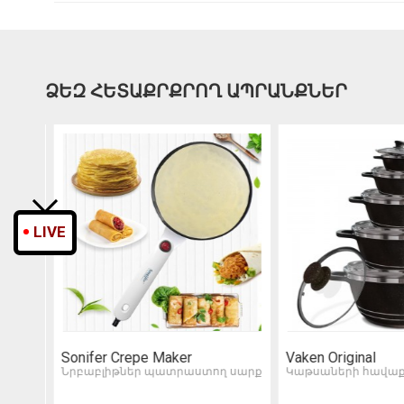
ՁԵԶ ՀԵՏԱՔՐՔՐՈՂ ԱՊՐԱՆՔՆԵՐ
LIVE
Sonifer Crepe Maker
Vaken Original
Նրբաբլիթներ պատրաստող սարք
Կաթսաների հավաք