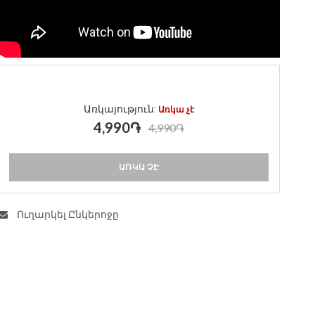
Առկայություն:
Առկա չէ
4,990֏
4,990֏
ԱՌԿԱ ՉԷ
Ուղարկել Ընկերոջը