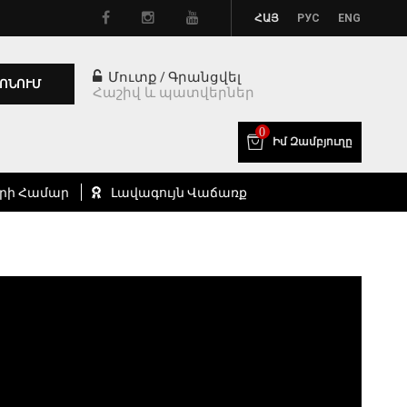
ՀԱՅ
РУС
ENG
Մուտք
Գրանցվել
/
ՈՆՈՒՄ
Հաշիվ և պատվերներ
0
Իմ Զամբյուղը
րի Համար
Լավագույն Վաճառք