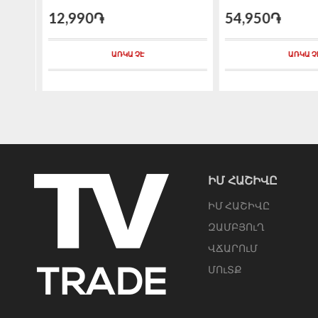
12,990֏
54,950֏
ԱՌԿԱ ՉԷ
ԱՌԿԱ Չ
ԻՄ ՀԱՇԻՎԸ
ԻՄ ՀԱՇԻՎԸ
ԶԱՄԲՅՈւՂ
ՎՃԱՐՈւՄ
ՄՈւՏՔ