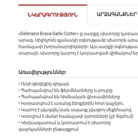
ԱՐՁԱԳԱՆՔՆԵՐ
ՆԿԱՐԱԳՐՈՒԹՅՈՒՆ
«Delimano Brava Garlic Cutter»-ը սարքը սխտորը կ
արագ։ Սիլիկոնե գլանակի օգնությամբ սխտորն արագ
համաչափ խորանարդիկների։ Այս սարքի օգնությա
տարայի, սխտորը կարող է կտրատված վիճակում 
Առավելություններ:
• Ունի գեղեցիկ դիզայն
• Պահպանվում են ֆերմենտները և բույրը
• Պահպանվում են հիմնական վիտամինները
• Կտրատվում է առանց ձեռքերին հոտ կպչելու
• Կարող է լվացվել նաև սպասք լվացող մեքենայով
• Կտրվում է մանր համաչափ կտորների (չի ճզմում)
• Կեղևազատում և կտրատում է սխտորը
վայրկյանների ընթացքում