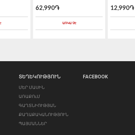
62,990֏
12,990֏
Է
ԱՌԿԱ ՉԷ
ՏԵՂԵԿՈՒԹՅՈՒՆ
FACEBOOK
ՄԵՐ ՄԱՍԻՆ
ԱՌԱՔՈւՄ
ԳԱՂՏՆԻՈՒԹՅԱՆ
ՔԱՂԱՔԱԿԱՆՈՒԹՅՈՒՆ
ՊԱՅՄԱՆՆԵՐ