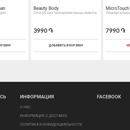
man
Beauty Body
MicroTouch
щин
Способ для тренировки мышц живота
Универсальны
3990 ֏
7990 ֏
ОРЗИНУ
ДОБАВИТЬ В КОРЗИНУ
НЕ
ИСЬ
ИНФОРМАЦИЯ
FACEBOOK
О НАС
ИНФОРМАЦИЯ О ДОСТАВКЕ
ПОЛИТИКА КОНФИДЕНЦИАЛЬНОСТИ