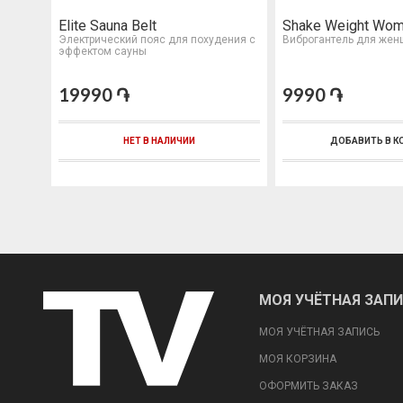
Elite Sauna Belt
Shake Weight Wo
Электрический пояс для похудения с
Виброгантель для жен
эффектом сауны
19990 ֏
9990 ֏
НЕТ В НАЛИЧИИ
ДОБАВИТЬ В К
МОЯ УЧЁТНАЯ ЗАП
МОЯ УЧЁТНАЯ ЗАПИСЬ
МОЯ КОРЗИНА
ОФОРМИТЬ ЗАКАЗ