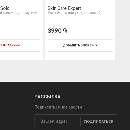
 Solo
Skin Care Expert
HD V
й триммер для мужчин
Устройство для ухода за кожей
Солнц
3990 ֏
599
Т В НАЛИЧИИ
ДОБАВИТЬ В КОРЗИНУ
РАССЫЛКА
Подписаться на новости
ПОДПИСАТЬСЯ