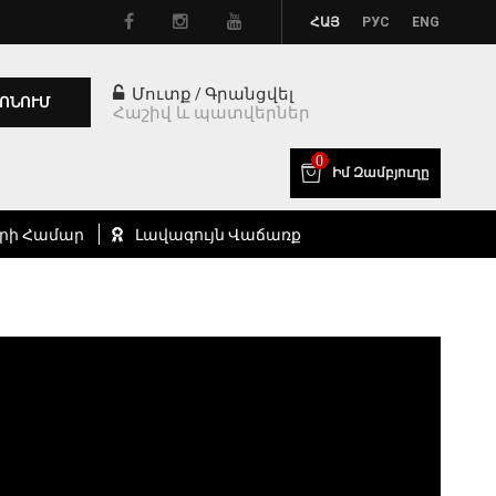
ՀԱՅ
РУС
ENG
Մուտք
Գրանցվել
/
ՈՆՈՒՄ
Հաշիվ և պատվերներ
0
Իմ Զամբյուղը
րի Համար
Լավագույն Վաճառք