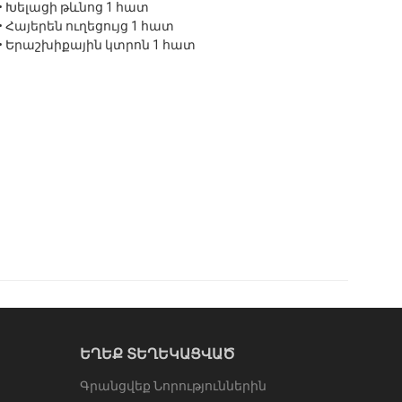
• Խելացի թևնոց 1 հատ
• Հայերեն ուղեցույց 1 հատ
• Երաշխիքային կտրոն 1 հատ
ԵՂԵՔ ՏԵՂԵԿԱՑՎԱԾ
Գրանցվեք Նորություններին