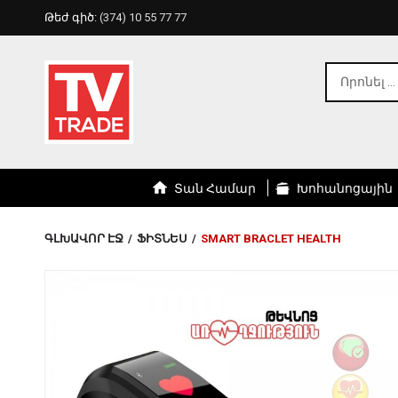
Թեժ գիծ:
(374) 10 55 77 77
Տան Համար
Խոհանոցային
ԳԼԽԱՎՈՐ ԷՋ
/
ՖԻՏՆԵՍ
/
SMART BRACLET HEALTH