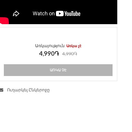
Առկայություն:
Առկա չէ
4,990֏
4,990֏
ԱՌԿԱ ՉԷ
Ուղարկել Ընկերոջը