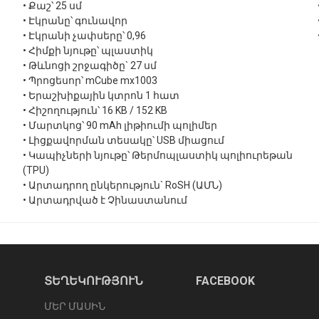
• Քաշ՝ 25 սմ
• Էկրանը՝ գունավոր
• Էկրանի չափսերը՝ 0,96
• Հիմքի նյութը՝ պլաստիկ
• Թևնոցի շրջագիծը` 27 սմ
• Պրոցեսոր՝ mCube mx1003
• Երաշխիքային կտրոն 1 հատ
• Հիշողություն՝ 16 KB / 152 KB
• Մարտկոց՝ 90 mAh լիթիումի պոլիմեր
• Լիցքավորման տեսակը՝ USB միացում
• Կապիչների նյութը՝ Թերմոպլաստիկ պոլիուրեթան
(TPU)
• Արտադրող ընկերություն` RoSH (ԱՄՆ)
• Արտադրված է Չինաստանում
ՏԵՂԵԿՈՒԹՅՈՒՆ
FACEBOOK
ՄԵՐ ՄԱՍԻՆ