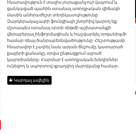
հնարավություն է տալիս յուրաքանչուր վայրում և
ցանկացած պահին ստանալ առողջական վիճակի
մասին անհրաժեշտ տեղեկատվությունը:
Զարկերակաչափի ֆունցիայի շնորհիվ կարող եք
մշտապես ստանալ սրտի ռիթմի աշխատանքի
վերաբերյալ ինֆորմացիան և հաշվարկել օրգանիզմի
համար ռեալ ծանրաբեռնվածությունը: Հեշտությամբ
հնարավոր է չափել նաև արյան ճնշումը, կատարած
քայլերի քանակը, օրվա ընթացքում այրած
կալորիաները։ Հարմար է առողջական խնդիրներ
ունեցող և սպորտով զբաղվող մարդկանց համար։
Կարդալ ավելին