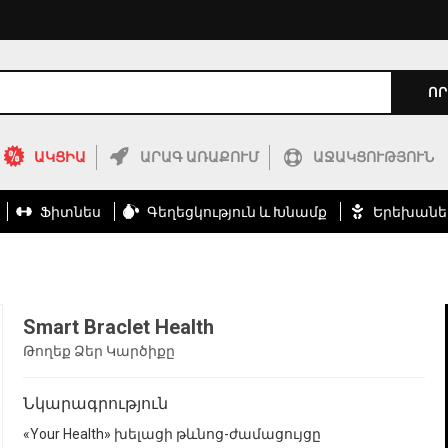
ՈՐ
ԱԿՑԻԱ
ԱՐԱԳ ԱՌԱՔՈՒՄ
ԱՋԱԿՑՈՒԹՅՈՒՆ
Ֆիտնես
Գեղեցկություն ԵՒ Խնամք
Երեխանե
Smart Braclet Health
Թողեք Ձեր Կարծիքը
Նկարագրություն
«Your Health» խելացի թևնոց-ժամացույցը