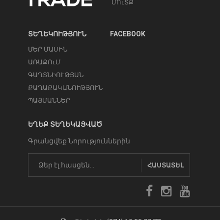
ՄՈւՏՔ
ՏԵՂԵԿՈՒԹՅՈՒՆ
FACEBOOK
ՄԵՐ ՄԱՍԻՆ
ԱՌԱՔՈւՄ
ԳԱՂՏՆԻՈՒԹՅԱՆ
ՔԱՂԱՔԱԿԱՆՈՒԹՅՈՒՆ
ՊԱՅՄԱՆՆԵՐ
ԵՂԵՔ ՏԵՂԵԿԱՑՎԱԾ
Գրանցվեք Նորություններին
ՀԱՍՏԱՏԵԼ