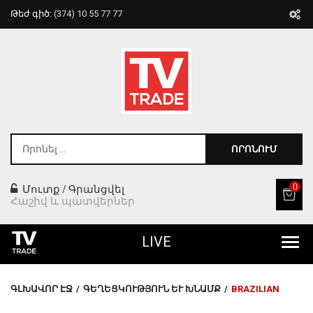
Թեժ գիծ:
(374) 10 55 77 77
ՈՐՈՆՈՒՄ
0
Մուտք
Գրանցվել
/
Հաշիվ և պատվերներ
LIVE
Բոլոր Ապրանքները
ԳԼԽԱՎՈՐ ԷՋ
/
ԳԵՂԵՑԿՈՒԹՅՈՒՆ ԵՒ ԽՆԱՄՔ
/
BRAZILIAN
Տան Համար