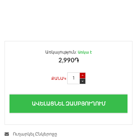
Առկայություն:
Առկա է
2,990֏
ՔԱՆԱԿ
ԱՎԵԼԱՑՆԵԼ ԶԱՄԲՅՈՒՂՈՒՄ
Ուղարկել Ընկերոջը