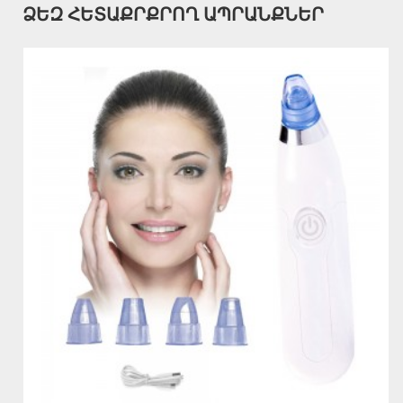
ՁԵԶ ՀԵՏԱՔՐՔՐՈՂ ԱՊՐԱՆՔՆԵՐ