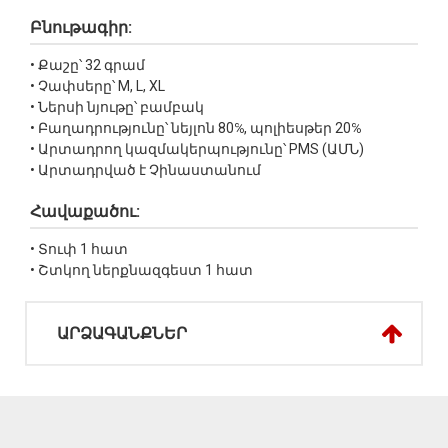
Բնութագիր:
• Քաշը՝ 32 գրամ
• Չափսերը՝ M, L, XL
• Ներսի նյութը՝ բամբակ
• Բաղադրությունը՝ նեյլոն 80℅, պոլիեսթեր 20℅
• Արտադրող կազմակերպությունը՝ PMS (ԱՄՆ)
• Արտադրված է Չինաստանում
Հավաքածու:
• Տուփ 1 հատ
• Շտկող ներքնազգեստ 1 հատ
ԱՐՁԱԳԱՆՔՆԵՐ