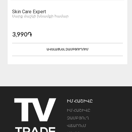
Skin Care Expert
Սարք մաշկի խնամքի համար
3,990֏
ԱՎԵԼԱՑՆԵԼ ԶԱՄԲՅՈՒՂՈՒՄ
ԻՄ ՀԱՇԻՎԸ
ԻՄ ՀԱՇԻՎԸ
ԶԱՄԲՅՈւՂ
ՎՃԱՐՈւՄ