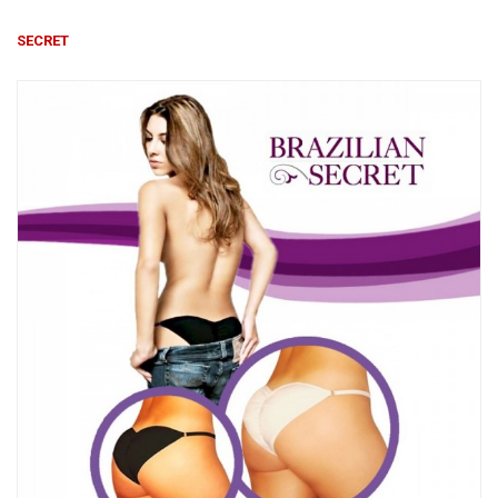
Խոհանոցային
SECRET
Ֆիտնես
Գեղեցկություն ԵՒ Խնամք
Երեխաների Համար
Լավագույն Վաճառք