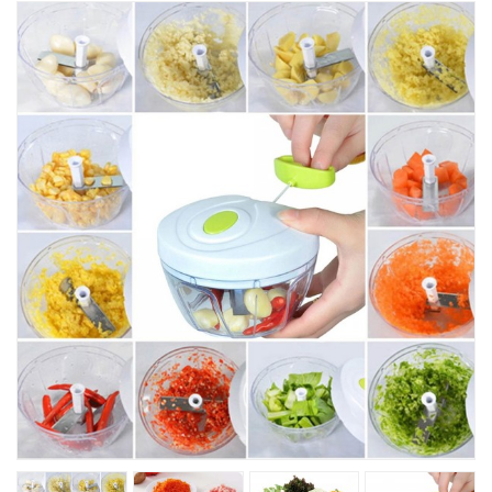
Товары Для Кухни
Фитнесс
Kрасота И Здоровье
Для Детей
Хиты