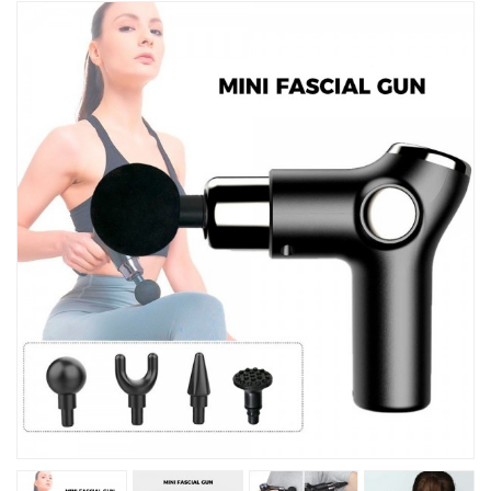
Խոհանոցային
Ֆիտնես
Գեղեցկություն ԵՒ Խնամք
Երեխաների Համար
Լավագույն Վաճառք