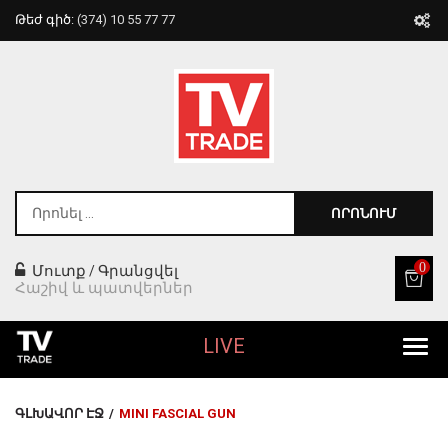
Թեժ գիծ:
(374) 10 55 77 77
ՈՐՈՆՈՒՄ
0
Մուտք
Գրանցվել
/
Հաշիվ և պատվերներ
LIVE
Բոլոր Ապրանքները
ԳԼԽԱՎՈՐ ԷՋ
/
MINI FASCIAL GUN
Տան Համար