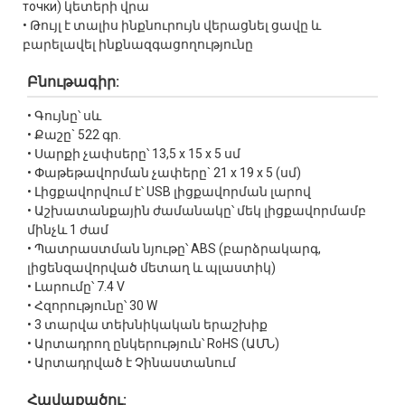
точки) կետերի վրա
• Թույլ է տալիս ինքնուրույն վերացնել ցավը և
բարելավել ինքնազգացողությունը
Բնութագիր:
• Գույնը՝ սև
• Քաշը` 522 գր.
• Սարքի չափսերը՝ 13,5 x 15 x 5 սմ
• Փաթեթավորման չափերը` 21 x 19 x 5 (սմ)
• Լիցքավորվում է՝ USB լիցքավորման լարով
• Աշխատանքային ժամանակը՝ մեկ լիցքավորմամբ
մինչև 1 ժամ
• Պատրաստման նյութը՝ ABS (բարձրակարգ,
լիցենզավորված մետաղ և պլաստիկ)
• Լարումը՝ 7.4 V
• Հզորությունը՝ 30 W
• 3 տարվա տեխնիկական երաշխիք
• Արտադրող ընկերություն՝ RoHS (ԱՄՆ)
• Արտադրված է Չինաստանում
Հավաքածու: