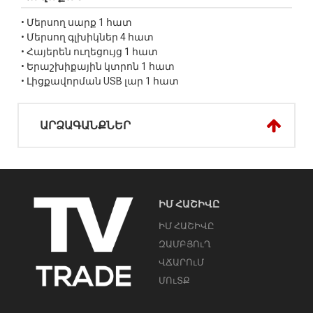
• Մերսող սարք 1 հատ
• Մերսող գլխիկներ 4 հատ
• Հայերեն ուղեցույց 1 հատ
• Երաշխիքային կտրոն 1 հատ
• Լիցքավորման USB լար 1 հատ
ԱՐՁԱԳԱՆՔՆԵՐ
ԻՄ ՀԱՇԻՎԸ
ԻՄ ՀԱՇԻՎԸ
ԶԱՄԲՅՈւՂ
ՎՃԱՐՈւՄ
ՄՈւՏՔ