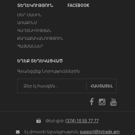
ՏԵՂԵԿՈՒԹՅՈՒՆ
FACEBOOK
ՄԵՐ ՄԱՍԻՆ
ԱՌԱՔՈւՄ
ԳԱՂՏՆԻՈՒԹՅԱՆ
ՔԱՂԱՔԱԿԱՆՈՒԹՅՈՒՆ
ՊԱՅՄԱՆՆԵՐ
ԵՂԵՔ ՏԵՂԵԿԱՑՎԱԾ
Գրանցվեք Նորություններին
ՀԱՍՏԱՏԵԼ
Թեժ գիծ:
(374) 10 55 77 77
Էլ.փոստի Աջակցություն:
support@tvtrade.am