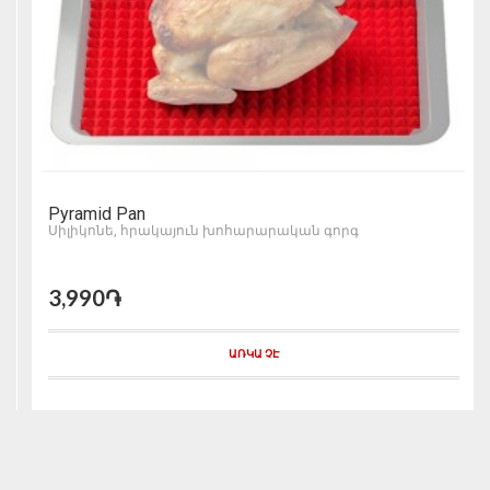
Pyramid Pan
Սիլիկոնե, հրակայուն խոհարարական գորգ
3,990֏
ԱՌԿԱ ՉԷ