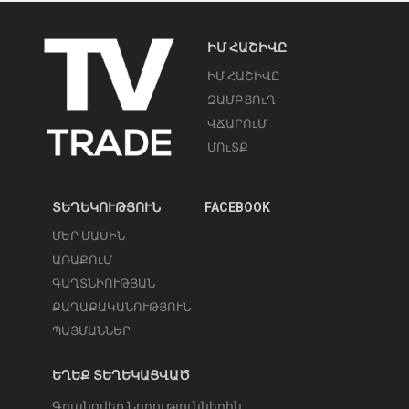
ԻՄ ՀԱՇԻՎԸ
ԻՄ ՀԱՇԻՎԸ
ԶԱՄԲՅՈւՂ
ՎՃԱՐՈւՄ
ՄՈւՏՔ
ՏԵՂԵԿՈՒԹՅՈՒՆ
FACEBOOK
ՄԵՐ ՄԱՍԻՆ
ԱՌԱՔՈւՄ
ԳԱՂՏՆԻՈՒԹՅԱՆ
ՔԱՂԱՔԱԿԱՆՈՒԹՅՈՒՆ
ՊԱՅՄԱՆՆԵՐ
ԵՂԵՔ ՏԵՂԵԿԱՑՎԱԾ
Գրանցվեք Նորություններին