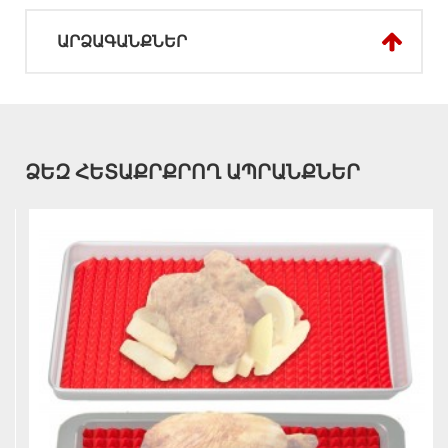
ԱՐՁԱԳԱՆՔՆԵՐ
ՁԵԶ ՀԵՏԱՔՐՔՐՈՂ ԱՊՐԱՆՔՆԵՐ