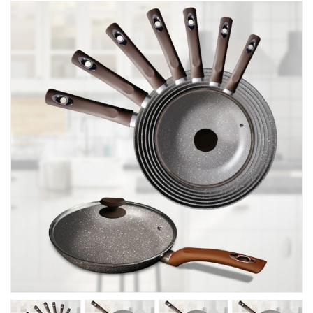
Խոհանոցային
Ֆիտնես
Գեղեցկություն ԵՒ Խնամք
Երեխաների Համար
Լավագույն Վաճառք