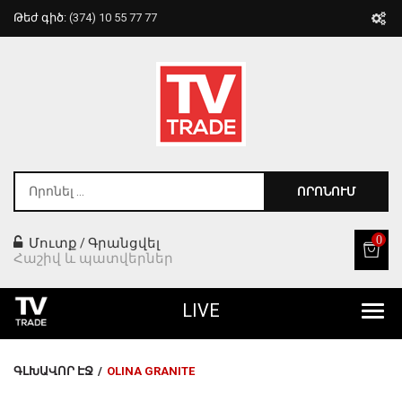
Թեժ գիծ:
(374) 10 55 77 77
ՈՐՈՆՈՒՄ
0
Մուտք
Գրանցվել
/
Հաշիվ և պատվերներ
LIVE
Բոլոր Ապրանքները
ԳԼԽԱՎՈՐ ԷՋ
/
OLINA GRANITE
Տան Համար