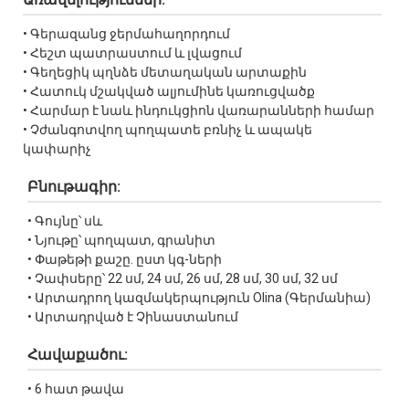
• Գերազանց ջերմահաղորդում
• Հեշտ պատրաստում և լվացում
• Գեղեցիկ պղնձե մետաղական արտաքին
• Հատուկ մշակված ալյումինե կառուցվածք
• Հարմար է նաև ինդուկցիոն վառարանների համար
• Չժանգոտվող պողպատե բռնիչ և ապակե
կափարիչ
Բնութագիր:
• Գույնը՝ սև
• Նյութը՝ պողպատ, գրանիտ
• Փաթեթի քաշը. ըստ կգ-ների
• Չափսերը՝ 22 սմ, 24 սմ, 26 սմ, 28 սմ, 30 սմ, 32 սմ
• Արտադրող կազմակերպություն Olina (Գերմանիա)
• Արտադրված է Չինաստանում
Հավաքածու:
• 6 հատ թավա