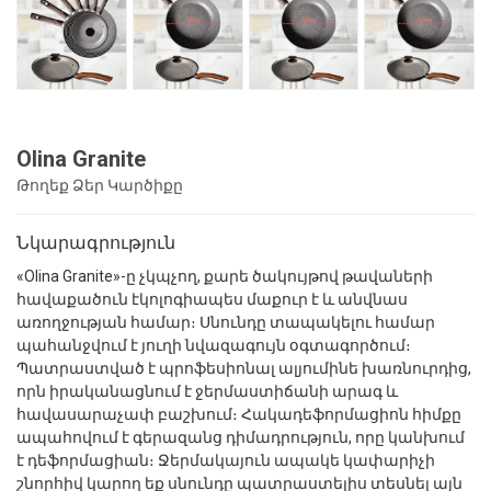
Olina Granite
Թողեք Ձեր Կարծիքը
Նկարագրություն
«Olina Granite»-ը չկպչող, քարե ծակույթով թավաների
հավաքածուն էկոլոգիապես մաքուր է և անվնաս
առողջության համար։ Սնունդը տապակելու համար
պահանջվում է յուղի նվազագույն օգտագործում։
Պատրաստված է պրոֆեսիոնալ ալյումինե խառնուրդից,
որն իրականացնում է ջերմաստիճանի արագ և
հավասարաչափ բաշխում։ Հակադեֆորմացիոն հիմքը
ապահովում է գերազանց դիմադրություն, որը կանխում
է դեֆորմացիան։ Ջերմակայուն ապակե կափարիչի
շնորհիվ կարող եք սնունդը պատրաստելիս տեսնել այն