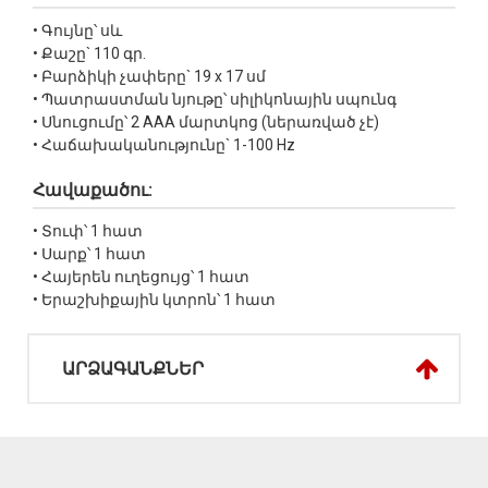
• Գույնը՝ սև
• Քաշը` 110 գր.
• Բարձիկի չափերը` 19 x 17 սմ
• Պատրաստման նյութը՝ սիլիկոնային սպունգ
• Սնուցումը՝ 2 AAA մարտկոց (ներառված չէ)
• Հաճախականությունը` 1-100 Hz
Հավաքածու:
• Տուփ՝ 1 հատ
• Սարք՝ 1 հատ
• Հայերեն ուղեցույց՝ 1 հատ
• Երաշխիքային կտրոն՝ 1 հատ
ԱՐՁԱԳԱՆՔՆԵՐ