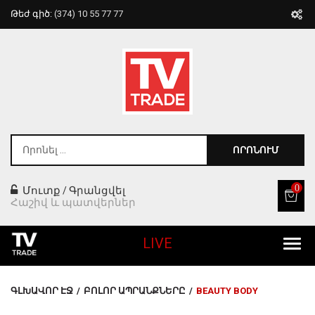
Թեժ գիծ:
(374) 10 55 77 77
ՈՐՈՆՈՒՄ
0
Մուտք
Գրանցվել
/
Հաշիվ և պատվերներ
LIVE
Բոլոր Ապրանքները
ԳԼԽԱՎՈՐ ԷՋ
/
ԲՈԼՈՐ ԱՊՐԱՆՔՆԵՐԸ
/
BEAUTY BODY
Տան Համար