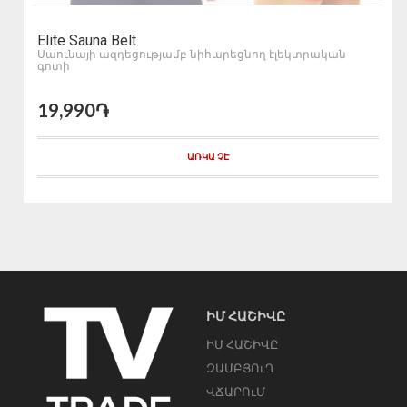
Elite Sauna Belt
Սաունայի ազդեցությամբ նիհարեցնող էլեկտրական
գոտի
19,990֏
ԱՌԿԱ ՉԷ
ԻՄ ՀԱՇԻՎԸ
ԻՄ ՀԱՇԻՎԸ
ԶԱՄԲՅՈւՂ
ՎՃԱՐՈւՄ