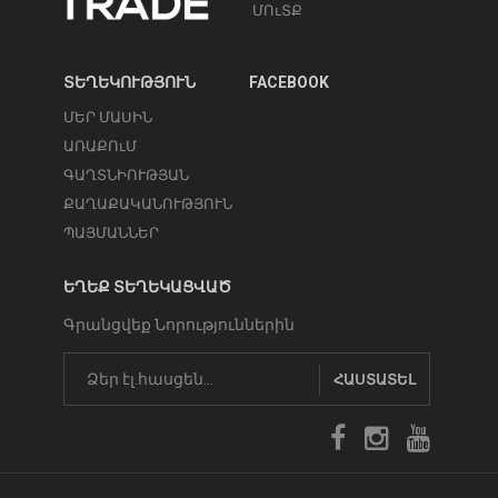
ՄՈւՏՔ
ՏԵՂԵԿՈՒԹՅՈՒՆ
FACEBOOK
ՄԵՐ ՄԱՍԻՆ
ԱՌԱՔՈւՄ
ԳԱՂՏՆԻՈՒԹՅԱՆ
ՔԱՂԱՔԱԿԱՆՈՒԹՅՈՒՆ
ՊԱՅՄԱՆՆԵՐ
ԵՂԵՔ ՏԵՂԵԿԱՑՎԱԾ
Գրանցվեք Նորություններին
ՀԱՍՏԱՏԵԼ