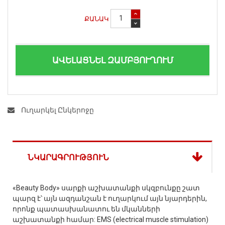
ՔԱՆԱԿ
ԱՎԵԼԱՑՆԵԼ ԶԱՄԲՅՈՒՂՈՒՄ
Ուղարկել Ընկերոջը
ՆԿԱՐԱԳՐՈՒԹՅՈՒՆ
«Beauty Body» սարքի աշխատանքի սկզբունքը շատ
պարզ է՝ այն ազդանշան է ուղարկում այն նյարդերին,
որոնք պատասխանատու են մկանների
աշխատանքի համար: EMS (electrical muscle stimulation)