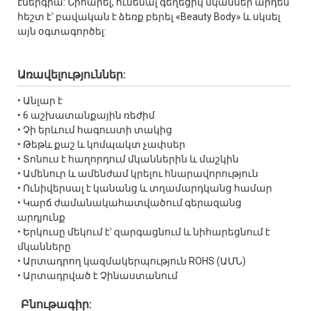
էներգիա: Նիհարել, ունենալ գեղեցիկ մկաններ արդեն
հեշտ է՝ բավական է ձեռք բերել «Beauty Body» և սկսել
այն օգտագործել:
Առավելություններ:
• Անլար է
• 6 աշխատանքային ռեժիմ
• Չի երևում հագուստի տակից
• Թեթև քաշ և կոմպակտ չափսեր
• Տոնուս է հաղորդում մկաններին և մաշկին
• Ամենուր և ամենժամ կրելու հնարավորություն
• Ունիվերսալ է կանանց և տղամարդկանց համար
• Կարճ ժամանակահատվածում գերազանց
արդյունք
• Երկուսը մեկում է՝ զարգացնում և նիհարեցնում է
մկանները
• Արտադրող կազմակերպություն ROHS (ԱՄՆ)
• Արտադրված է Չինաստանում
Բնութագիր: