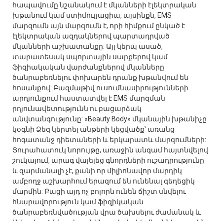
հապավումը նշանակում է մկանների էլեկտրական
խթանում կամ ստիմուլյացիա, այսինքն, EMS
մարզումն այն մարզումն է, որի հիմքում ընկած է
էլեկտրական ազդակներով պարտադրված
մկանների աշխատանքը: Այլ կերպ ասած,
տարատեսակ սպորտային սարքերով կամ
ֆիզիակական վարժանքներով մկանները
ծանրաբեռնելու փոխարեն դրանք խթանվում են
հոսանքով: Բազմաթիվ ուսումնասիրությունների
արդյունքում հաստատվել է EMS մարզման
րդյունավետությունն ու բացարձակ
անվտանգությունը: «Beauty Body» մկանային խթանիչը
կօգնի Ձեզ կերտել անթերի կեցվածք՝ առանց
հոգատանջ դիետաների և երկարատև մարզումների:
Յուրահատուկ նորույթը, առաջին անգամ հայտնվելով
շուկայում, արագ վայելեց գնորդների ուշադրությունը
և զարմանալի չէ, քանի որ միլիոնավոր մարդիկ
ամբողջ աշխարհում երազում են ունենալ գեղեցիկ
մարմին: Բացի այդ ոչ բոլորն ունեն ճիշտ սնվելու
հնարավորություն կամ ֆիզիկական
ծանրաբեռնվածության վրա ծախսելու ժամանակ և