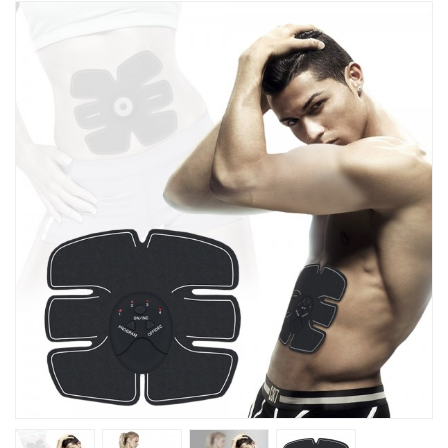
Խոհանոցային
Ֆիտնես
Գեղեցկություն ԵՒ Խնամք
Երեխաների Համար
Լավագույն Վաճառք