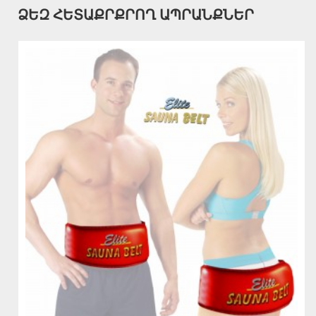
ՁԵԶ ՀԵՏԱՔՐՔՐՈՂ ԱՊՐԱՆՔՆԵՐ