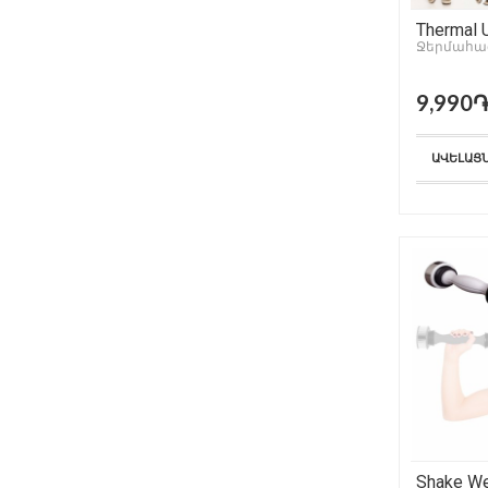
Thermal 
Ջերմահա
9,990
ԱՎԵԼԱՑ
Shake W