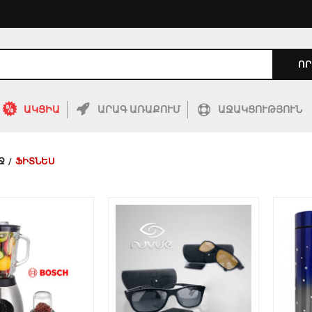
ՈՐ
ԱԿՑԻԱ
ԱՐԱԳ ԱՌԱՔՈՒՄ
ԱՋԱԿՑՈՒԹՅՈՒՆ
Ջ
/
ՖԻՏՆԵՍ