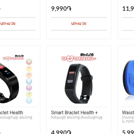
֏
9,990֏
11,
ԱՌԿԱ ՉԷ
ԱՌԿԱ ՉԷ
clet Health
Smart Braclet Health +
Waist
ամացույց- թևնոց
Խելացի թևնոց-ժամացույց
Մարզ
և որո
համա
֏
4,990֏
5,9