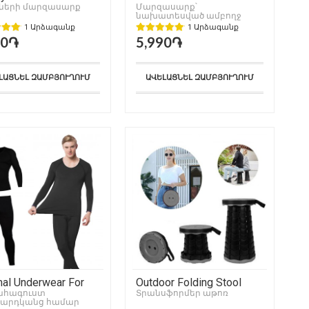
մների մարզասարք
Մարզասարք՝
նախատեսված ամբողջ
մարմնի համար
1 Արձագանք
1 Արձագանք
90֏
5,990֏
ԼԱՑՆԵԼ ԶԱՄԲՅՈՒՂՈՒՄ
ԱՎԵԼԱՑՆԵԼ ԶԱՄԲՅՈՒՂՈՒՄ
al Underwear For
Outdoor Folding Stool
ահագուստ
Տրանսֆորմեր աթոռ
արդկանց համար