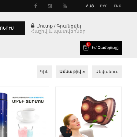
ՀԱՅ
РУС
ENG
Մուտք
Գրանցվել
/
ՈՆՈՒՄ
Հաշիվ և պատվերներ
0
Իմ Զամբյուղը
Գին
Ամսաթիվ
Անվանում