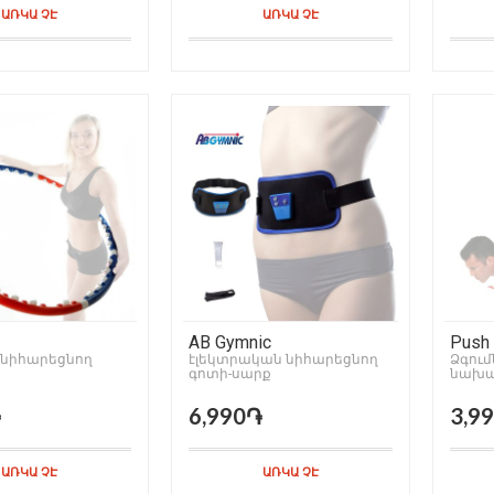
ԱՌԿԱ ՉԷ
ԱՌԿԱ ՉԷ
AB Gymnic
Push 
 նիհարեցնող
էլեկտրական նիհարեցնող
Ձգու
գոտի-սարք
նախա
մարզ
֏
6,990֏
3,9
ԱՌԿԱ ՉԷ
ԱՌԿԱ ՉԷ