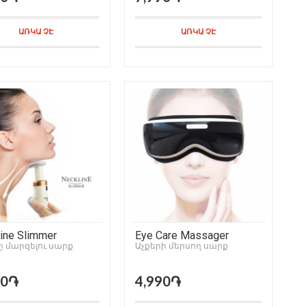
ԱՌԿԱ ՉԷ
ԱՌԿԱ ՉԷ
ine Slimmer
Eye Care Massager
 մարզելու սարք
Աչքերի մերսող սարք
90֏
4,990֏