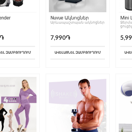
ender
Nuvue Ակնոցներ
Mini 
Արևապաշտպան ակնոցներ
Ջերմ
ցուցի
0֏
7,990֏
5,9
ՆԵԼ ԶԱՄԲՅՈՒՂՈՒՄ
ԱՎԵԼԱՑՆԵԼ ԶԱՄԲՅՈՒՂՈՒՄ
ԱՎԵ