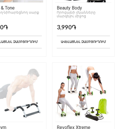
 & Tone
Beauty Body
ղ-նիհարեցնող սարք
Որովայնի մկանները
մարզելու միջոց
90֏
3,990֏
ԼԱՑՆԵԼ ԶԱՄԲՅՈՒՂՈՒՄ
ԱՎԵԼԱՑՆԵԼ ԶԱՄԲՅՈՒՂՈՒՄ
Gym
Revoflex Xtreme