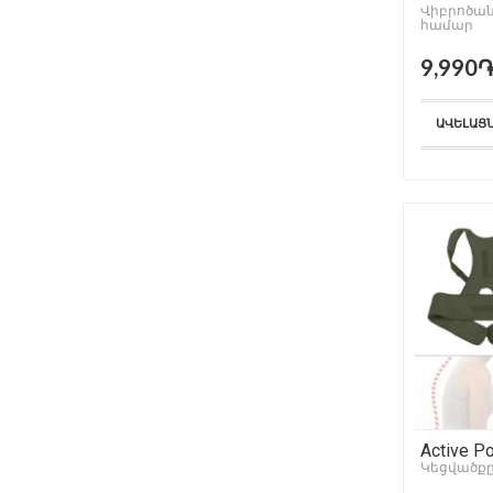
Վիբրոծա
համար
9,990
ԱՎԵԼԱՑ
Active P
Կեցվածքը