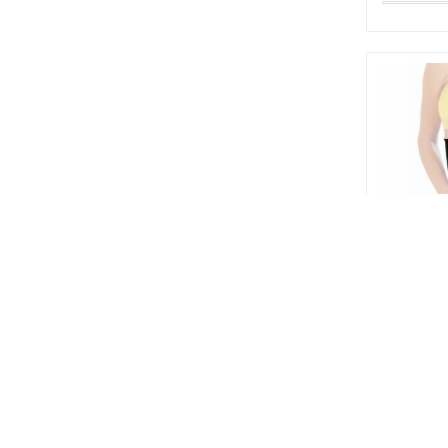
Hot Shap
Քրտնեցնո
գոտի
5,990