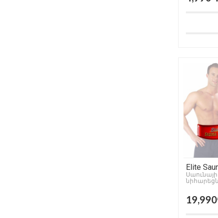
Elite Sau
Սաունայի
նիհարեցն
գոտի
19,99