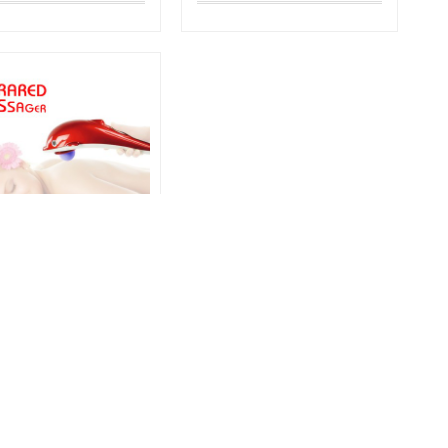
red Massager
ակարմիր
արձակմամբ,տաքացնող
ղ սարք
90֏
ԱՌԿԱ ՉԷ