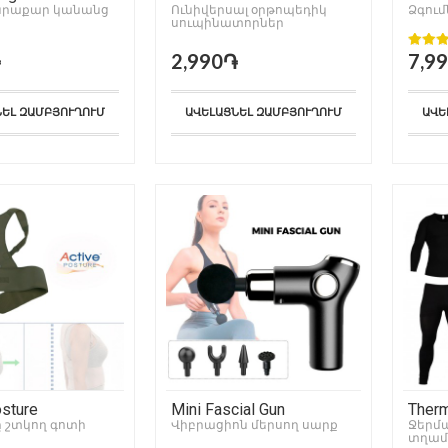
նրաքար կանանց
Ունիվերսալ օրթոպեդիկ
Ձգու
սուպինատորներ
֏
2,990֏
7,9
ՆԵԼ ԶԱՄԲՅՈՒՂՈՒՄ
ԱՎԵԼԱՑՆԵԼ ԶԱՄԲՅՈՒՂՈՒՄ
ԱՎԵ
osture
Mini Fascial Gun
Therm
 շտկող գոտի
Վիբրացիոն մերսող սարք
Men
Ջերմ
տղամ