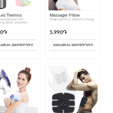
Led Thermos
Massager Pillow
աստիճանի LED
Տաքացնող և մերսող սարք
չով մինի տերմոս
90֏
5,990֏
ԼԱՑՆԵԼ ԶԱՄԲՅՈՒՂՈՒՄ
ԱՎԵԼԱՑՆԵԼ ԶԱՄԲՅՈՒՂՈՒՄ