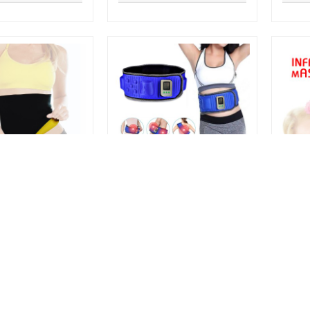
ers Belt
Vibrex
Infra
ղ-նիհարեցնող
էլեկտրական վիբրոմերսող
Ինֆր
սարք
լուս
մերսո
֏
19,990֏
9,9
ԱՌԿԱ ՉԷ
ԱՌԿԱ ՉԷ