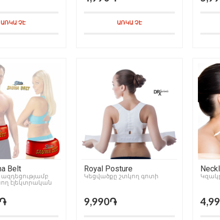
ԱՌԿԱ ՉԷ
ԱՌԿԱ ՉԷ
na Belt
Royal Posture
Neckl
 ազդեցությամբ
Կեցվածքը շտկող գոտի
Կզակը
ող էլեկտրական
0֏
9,990֏
4,9