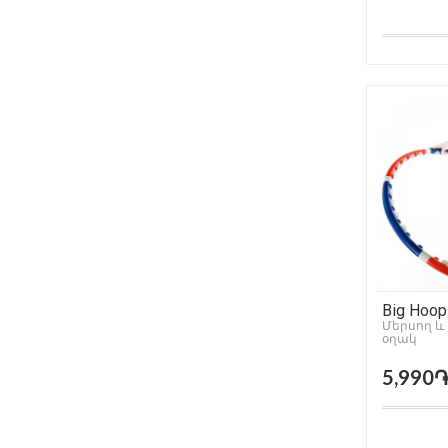
Big Hoop
Մերսող և
օղակ
5,990