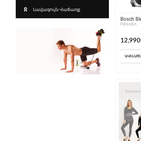
Լավագույն Վաճառք
Bosch Bl
Բլենդեր
12,99
ԱՎԵԼԱՑ