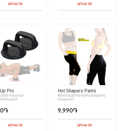
ԱՌԿԱ ՉԷ
ԱՌԿԱ ՉԷ
Up Pro
Hot Shapers Pants
մների համար
Քրտնեցնող-նիհարեցնող
տեսված
տաբատ
ասարք
90֏
9,990֏
ԱՌԿԱ ՉԷ
ԱՌԿԱ ՉԷ