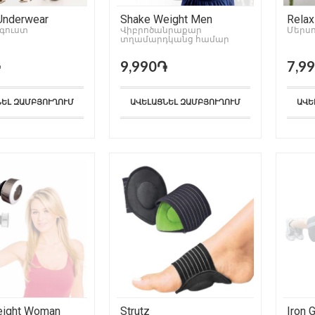
Underwear
Shake Weight Men
Relax
գուստ
Վիբրոծանրաքար
Մերսո
տղամարդկանց համար
֏
9,990֏
7,9
ՆԵԼ ԶԱՄԲՅՈՒՂՈՒՄ
ԱՎԵԼԱՑՆԵԼ ԶԱՄԲՅՈՒՂՈՒՄ
ԱՎԵ
eight Woman
Strutz
Iron 