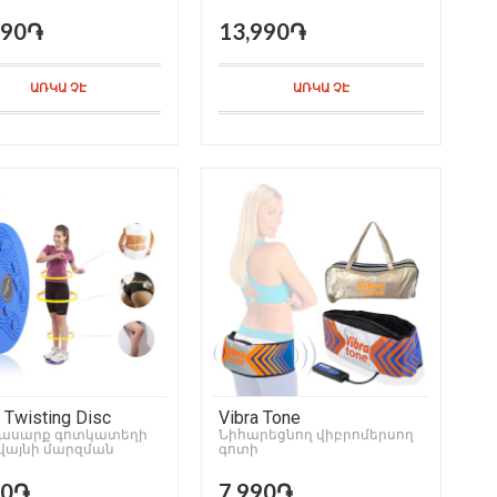
990֏
13,990֏
ԱՌԿԱ ՉԷ
ԱՌԿԱ ՉԷ
 Twisting Disc
Vibra Tone
ասարք գոտկատեղի
Նիհարեցնող վիբրոմերսող
վայնի մարզման
գոտի
ր
90֏
7,990֏