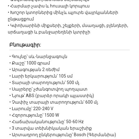
• Հարմար չափս և հուսալի կորպուս
• Խոշոր կտորներից մինչև պյուրե վայրկյանների
ընթացքում
• Կփոխարինի միքսերի, շեյքերի, մսաղացի, բլենդերի,
սրճաղացի և բանջարեղենի կտրիչի
Բնութագիր:
• Գույնը՝ սև-նարնջագույն
• Քաշը՝ 1000 գրամ
• Արագության 2 ռեժիմ
• Լարի երկարություն՝ 105 սմ
• Տարայի տարողություն՝ 500 մլ.
• Սայրերը՝ չժանգոտվող պողպատ
• Նյութ՝ ABS (բարձր որակի պլաստիկ)
• Չափիչ տարայի տարողություն՝ 600 մլ.
• Լարումը՝ 220-240 V
• Հզորությունը՝ 1500 W
• Հաճախականությունը՝ 50-60 Hz
• 3 տարվա տեխնիկական երաշխիք
• Արտադրող ընկերությունը՝ Bosch (Գերմանիա)