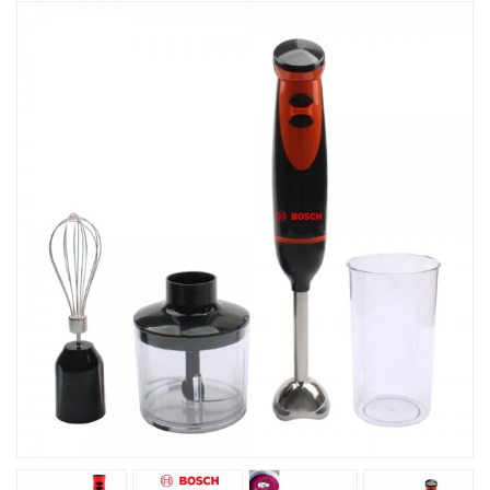
Խոհանոցային
Ֆիտնես
Գեղեցկություն ԵՒ Խնամք
Երեխաների Համար
Լավագույն Վաճառք