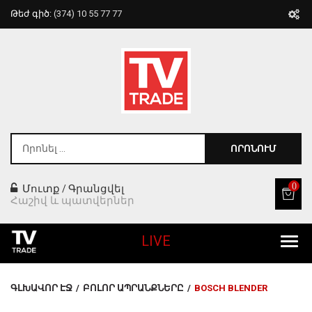
Թեժ գիծ:
(374) 10 55 77 77
ՈՐՈՆՈՒՄ
0
Մուտք
Գրանցվել
/
Հաշիվ և պատվերներ
LIVE
Բոլոր Ապրանքները
ԳԼԽԱՎՈՐ ԷՋ
/
ԲՈԼՈՐ ԱՊՐԱՆՔՆԵՐԸ
/
BOSCH BLENDER
Տան Համար