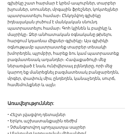
գլխիկը շատ հարմար է կրեմ-ապուրներ, տարբեր
խյուսներ, սոուսներ, մրգային ֆրեշներ, կոկտեյլներ
պատրաստելու համար։ Ընկղմվող գլխիկը
իդեալական լուծում է մանկական սնունդ
պատրաստելու համար։ Գոհ կլինեն և բալիկը և
մայրիկը։ Ձեր անհատական օգնականը թխելու
հարցում կդառնա միքսեր-գլխիկը։ Այս գլխիկի
օգնությամբ պատրաստեք տարբեր տեսակի
խմորեղեն, պլոմբիր, հարեք ձու կամ պատրաստեք
բազմատեսակ աղանդեր։ Հավաքածույի մեջ
ներառված է նաև ունիվերսալ բլենդերը, որի մեջ
կարող եք մանրեցնել բազմատեսակ բանջարեղեն,
մրգեր, փափուկ միս, ընդեղեն, կանաչեղեն, սուրճ,
համեմունքներ և այլն։
Առավելություններ:
• Հեշտ լվացվող դետալներ
• Երկու աշխատանքային ռեժիմ
• Չժանգոտվող պողպատյա սայրեր
• Անվտանգ կտրատման մեխանիզմ