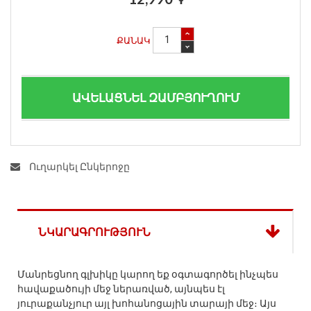
ՔԱՆԱԿ
ԱՎԵԼԱՑՆԵԼ ԶԱՄԲՅՈՒՂՈՒՄ
Ուղարկել Ընկերոջը
ՆԿԱՐԱԳՐՈՒԹՅՈՒՆ
Մանրեցնող գլխիկը կարող եք օգտագործել ինչպես
հավաքածույի մեջ ներառված, այնպես էլ
յուրաքանչյուր այլ խոհանոցային տարայի մեջ։ Այս