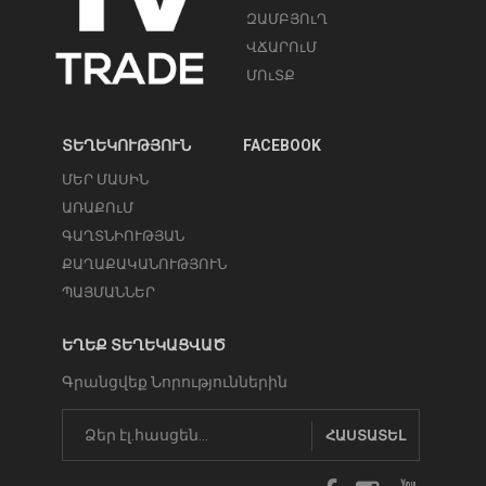
ԶԱՄԲՅՈւՂ
ՎՃԱՐՈւՄ
ՄՈւՏՔ
ՏԵՂԵԿՈՒԹՅՈՒՆ
FACEBOOK
ՄԵՐ ՄԱՍԻՆ
ԱՌԱՔՈւՄ
ԳԱՂՏՆԻՈՒԹՅԱՆ
ՔԱՂԱՔԱԿԱՆՈՒԹՅՈՒՆ
ՊԱՅՄԱՆՆԵՐ
ԵՂԵՔ ՏԵՂԵԿԱՑՎԱԾ
Գրանցվեք Նորություններին
ՀԱՍՏԱՏԵԼ