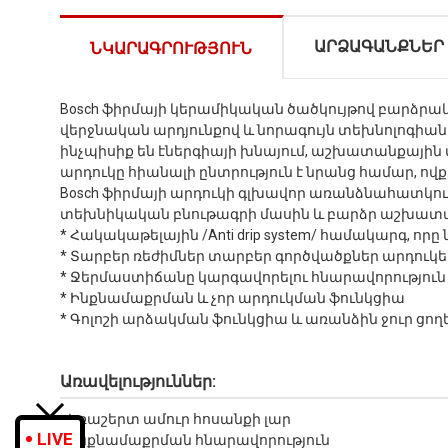
ԱՐՁԱԳԱՆՔՆԵՐ
ՆԿԱՐԱԳՐՈՒԹՅՈՒՆ
Bosch ֆիրմայի կերամիկական ծածկույթով բարձրա
վերջնական արդյունքով և նորագույն տեխնոլոգիան
ինչպիսիք են էներգիայի խնայում, աշխատանքային
արդուկը հիանալի ընտրություն է նրանց համար, ով
Bosch ֆիրմայի արդուկի գլխավոր առանձնահատկությ
տեխնիկական բնութագրի մասին և բարձր աշխատանք
* Հակակաթելային /Anti drip system/ համակարգ, ո
* Տարբեր ռեժիմներ տարբեր գործվածքներ արդուկե
* Ջերմաստիճանը կարգավորելու հնարավորություն
* Ինքնամաքրման և չոր արդուկման ֆունկցիա
* Գոլոշի արձակման ֆունկցիա և առանձին ջուր ցող
Առավելություններ:
• Եռաշերտ ամուր հոսանքի լար
LIVE
• Ինքնամաքրման հնարավորություն