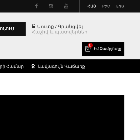
ՀԱՅ
РУС
ENG
Մուտք
Գրանցվել
/
ՈՆՈՒՄ
Հաշիվ և պատվերներ
0
Իմ Զամբյուղը
րի Համար
Լավագույն Վաճառք