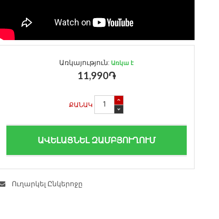
Առկայություն:
Առկա է
11,990֏
ՔԱՆԱԿ
ԱՎԵԼԱՑՆԵԼ ԶԱՄԲՅՈՒՂՈՒՄ
Ուղարկել Ընկերոջը