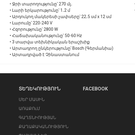
• Ջրի տարողությունը՝ 270 մլ․
• Լարի երկարությունը՝ 1․2 մ
• Արդուկող մակերեսի չափսերը՝ 22․5 սմ x 12 սմ
• Լարումը՝ 220-240 V
• Հզորությունը՝ 2800 W
• Հաճախականությունը՝ 50-60 Hz
• 3 տարվա տեխնիկական երաշխիք
• Արտադրող ընկերությունը՝ Bosch (Գերմանիա)
• Արտադրված է Չինաստանում
ՏԵՂԵԿՈՒԹՅՈՒՆ
FACEBOOK
ՄԵՐ ՄԱՍԻՆ
ԱՌԱՔՈւՄ
ԳԱՂՏՆԻՈՒԹՅԱՆ
ՔԱՂԱՔԱԿԱՆՈՒԹՅՈՒՆ