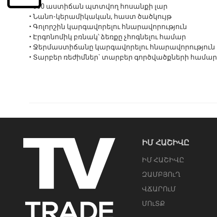
• 360 աստիճան պտտվող հոսանքի լար
• Նանո-կերամիկական, հաստ ծածկույթ
• Գոլորշին կարգավորելու հնարավորություն
• Էրգոնոմիկ բռնակ՝ ձեռքը չհոգնելու համար
• Ջերմաստիճանը կարգավորելու հնարավորություն
• Տարբեր ռեժիմներ` տարբեր գործվածքների համար
ԻՄ ՀԱՇԻՎԸ
ԻՄ ՀԱՇԻՎԸ
ԶԱՄԲՅՈւՂ
ՎՃԱՐՈւՄ
ՄՈւՏՔ