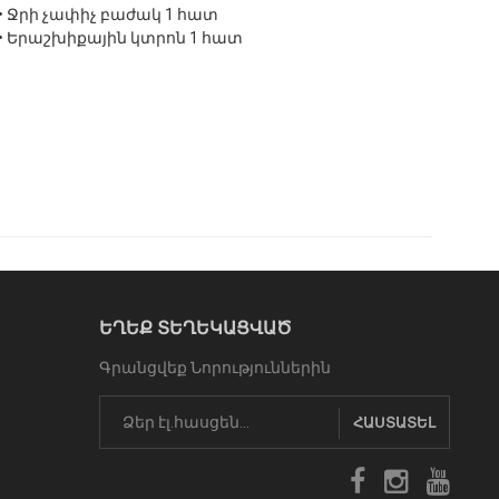
• Ջրի չափիչ բաժակ 1 հատ
• Երաշխիքային կտրոն 1 հատ
ԵՂԵՔ ՏԵՂԵԿԱՑՎԱԾ
Գրանցվեք Նորություններին
ՀԱՍՏԱՏԵԼ