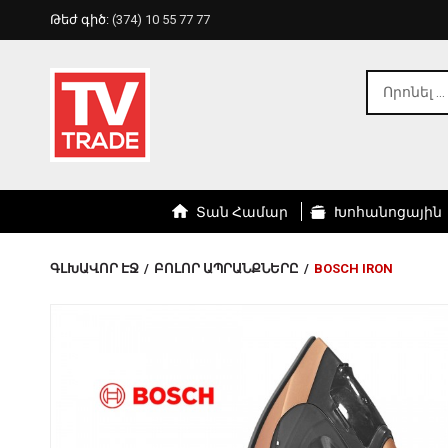
Թեժ գիծ:
(374) 10 55 77 77
Տան Համար
Խոհանոցային
ԳԼԽԱՎՈՐ ԷՋ
/
ԲՈԼՈՐ ԱՊՐԱՆՔՆԵՐԸ
/
BOSCH IRON