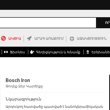
ՈՐ
ԱԿՑԻԱ
ԱՐԱԳ ԱՌԱՔՈՒՄ
ԱՋԱԿՑՈՒԹՅՈՒՆ
Ֆիտնես
Գեղեցկություն ԵՒ Խնամք
Երեխանե
Bosch Iron
Թողեք Ձեր Կարծիքը
Նկարագրություն
Արդուկող հատվածը պատված է նանոկերամիկական