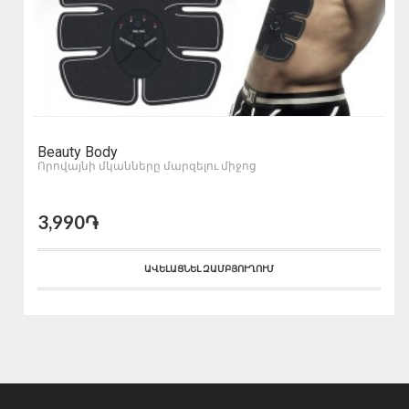
Beauty Body
Որովայնի մկանները մարզելու միջոց
3,990֏
ԱՎԵԼԱՑՆԵԼ ԶԱՄԲՅՈՒՂՈՒՄ