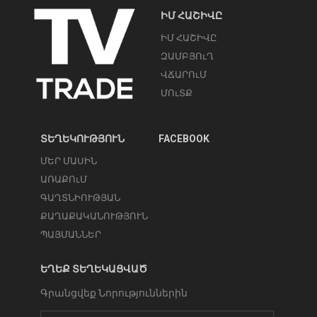
ԻՄ ՀԱՇԻՎԸ
ԻՄ ՀԱՇԻՎԸ
ԶԱՄԲՅՈւՂ
ՎՃԱՐՈւՄ
ՄՈւՏՔ
ՏԵՂԵԿՈՒԹՅՈՒՆ
FACEBOOK
ՄԵՐ ՄԱՍԻՆ
ԱՌԱՔՈւՄ
ԳԱՂՏՆԻՈՒԹՅԱՆ
ՔԱՂԱՔԱԿԱՆՈՒԹՅՈՒՆ
ՊԱՅՄԱՆՆԵՐ
ԵՂԵՔ ՏԵՂԵԿԱՑՎԱԾ
Գրանցվեք Նորություններին