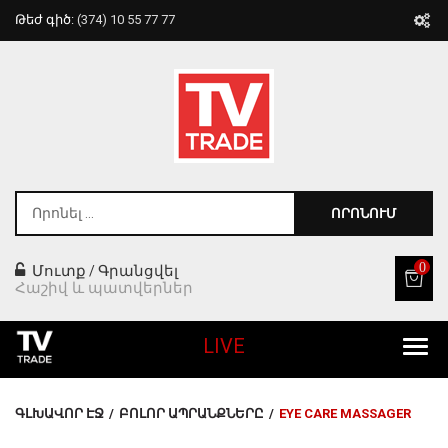
Թեժ գիծ:
(374) 10 55 77 77
ՈՐՈՆՈՒՄ
0
Մուտք
Գրանցվել
/
Հաշիվ և պատվերներ
LIVE
Բոլոր Ապրանքները
ԳԼԽԱՎՈՐ ԷՋ
/
ԲՈԼՈՐ ԱՊՐԱՆՔՆԵՐԸ
/
EYE CARE MASSAGER
Տան Համար