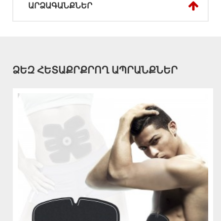
ԱՐՁԱԳԱՆՔՆԵՐ
ՁԵԶ ՀԵՏԱՔՐՔՐՈՂ ԱՊՐԱՆՔՆԵՐ