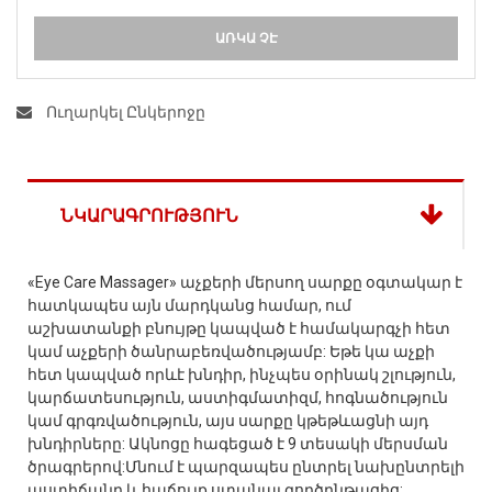
ԱՌԿԱ ՉԷ
Ուղարկել Ընկերոջը
ՆԿԱՐԱԳՐՈՒԹՅՈՒՆ
«Eye Care Massager» աչքերի մերսող սարքը օգտակար է
հատկապես այն մարդկանց համար, ում
աշխատանքի բնույթը կապված է համակարգչի հետ
կամ աչքերի ծանրաբեռվածությամբ: Եթե կա աչքի
հետ կապված որևէ խնդիր, ինչպես օրինակ շլություն,
կարճատեսություն, աստիգմատիզմ, հոգնածություն
կամ գրգռվածություն, այս սարքը կթեթևացնի այդ
խնդիրները: Ակնոցը հագեցած է 9 տեսակի մերսման
ծրագրերով:Մնում է պարզապես ընտրել նախընտրելի
աստիճանը և հաճույք ստանալ գործընթացից: