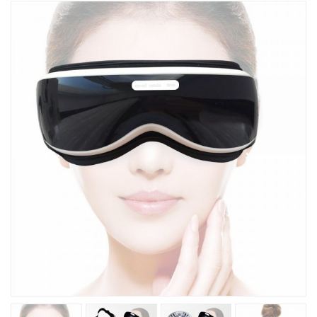
Խոհանոցային
Ֆիտնես
Գեղեցկություն ԵՒ Խնամք
Երեխաների Համար
Լավագույն Վաճառք