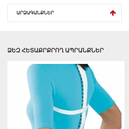
ԱՐՁԱԳԱՆՔՆԵՐ
ՁԵԶ ՀԵՏԱՔՐՔՐՈՂ ԱՊՐԱՆՔՆԵՐ