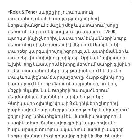
«Relax & Tone» սարքը իր յուրահատուկ
տատանողական հատկության շնորհիվ
ներթափանցում է մաշկի մեջ և կատարում խորը
մերսում: Սարքը մեկ րոպեում կատարում է 2500
պտույտ,ինչի շնորհիվ կատարում է մկանների նուրբ
մերսումից մինչև ինտենսիվ մերսում: Սարքն ունի
տարբեր կարգավորվող հզորության աստիճաններ և
տարբեր փոփոխվող գլխիկներ: Օրինակ՝ ալիքավոր
գլխիկ, որը կատարում է խորը մերսում՝ սարքի գլխիկի
ուժեղ տատանումները ներթափանցում են մաշկի
տակ և հալեցնում ճարպաշերտը։ Հարթ գլխիկ, որը
կատարում է նուրբ մերսում պարանոցի, ուսերի,
մեջքի ինչպես նաև ոտքերի հատվածներում՝
մեղմացնելով մկանների լարվածությունը։
Գնդիկավոր գլխիկը՝ վրայի 8 գնդիկների շնորհիվ
բարելավում է արյան շրջանառությունը և վերացնում
ցեյլուլիտը, նիհարեցնում է և մարմնին հաղորդում
սլացիկ տեսք։ Ցանցավոր գլխիկ` ապահովում է
հարմարավետություն և կանխում մարմնի մազերի
ներթափանցումը գնդիկավոր գլխիկի մեջ։ Ինչպես