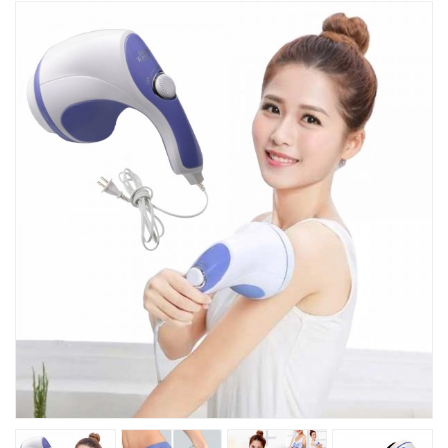
Խոհանոցային
Ֆիտնես
Գեղեցկություն ԵՒ Խնամք
Երեխաների Համար
Լավագույն Վաճառք