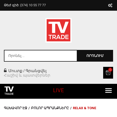
Թեժ գիծ:
(374) 10 55 77 77
ՈՐՈՆՈՒՄ
0
Մուտք
Գրանցվել
/
Հաշիվ և պատվերներ
LIVE
Բոլոր Ապրանքները
ԳԼԽԱՎՈՐ ԷՋ
/
ԲՈԼՈՐ ԱՊՐԱՆՔՆԵՐԸ
/
RELAX & TONE
Տան Համար