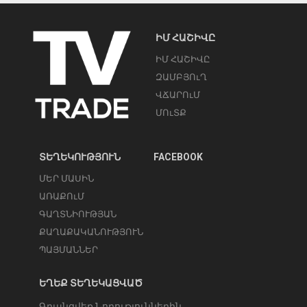
ԻՄ ՀԱՇԻՎԸ
ԻՄ ՀԱՇԻՎԸ
ԶԱՄԲՅՈւՂ
ՎՃԱՐՈւՄ
ՄՈւՏՔ
ՏԵՂԵԿՈՒԹՅՈՒՆ
FACEBOOK
ՄԵՐ ՄԱՍԻՆ
ԱՌԱՔՈւՄ
ԳԱՂՏՆԻՈՒԹՅԱՆ
ՔԱՂԱՔԱԿԱՆՈՒԹՅՈՒՆ
ՊԱՅՄԱՆՆԵՐ
ԵՂԵՔ ՏԵՂԵԿԱՑՎԱԾ
Գրանցվեք Նորություններին