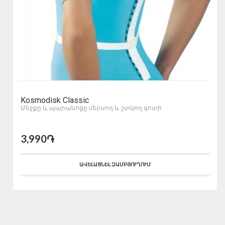
Kosmodisk Classic
Մեջքը և պարանոցը մերսող և շտկող գոտի
3,990֏
ԱՎԵԼԱՑՆԵԼ ԶԱՄԲՅՈՒՂՈՒՄ