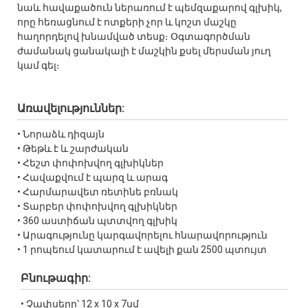
նաև հավաքածուն ներառում է պեմզաքարով գլխիկ,
որը հեռացնում է ոտքերի չոր և կոշտ մաշկը
հաղորդելով խնամված տեսք։ Օգտագործման
ժամանակ ցանակալի է մաշկին քսել մերսման յուղ
կամ գել։
Առավելություններ:
• Նորաձև դիզայն
• Թեթև է և շարժական
• Հեշտ փոփոխվող գլխիկներ
• Հավաքվում է պարզ և արագ
• Հարմարավետ ռետինե բռնակ
• Տարբեր փոփոխվող գլխիկներ
• 360 աստիճան պտտվող գլխիկ
• Արագությունը կարգավորելու հնարավորություն
• 1 րոպեում կատարում է ավելի քան 2500 պտույտ
Բնութագիր:
• Չափսերը՝ 12 x 10 x 7սմ