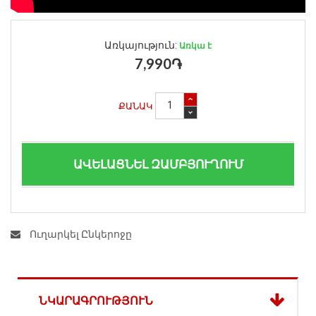
Առկայություն:
Առկա է
7,990֏
ՔԱՆԱԿ
ԱՎԵԼԱՑՆԵԼ ԶԱՄԲՅՈՒՂՈՒՄ
Ուղարկել Ընկերոջը
ՆԿԱՐԱԳՐՈՒԹՅՈՒՆ