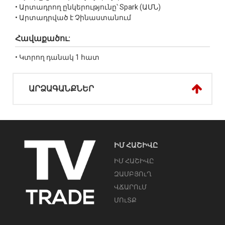
• Արտադրող ընկերությունը՝ Spark (ԱՄՆ)
• Արտադրված է Չինաստանում
Հավաքածու:
• Կտրող դանակ 1 հատ
ԱՐՁԱԳԱՆՔՆԵՐ
ԻՄ ՀԱՇԻՎԸ
ԻՄ ՀԱՇԻՎԸ
ԶԱՄԲՅՈւՂ
ՎՃԱՐՈւՄ
ՄՈւՏՔ