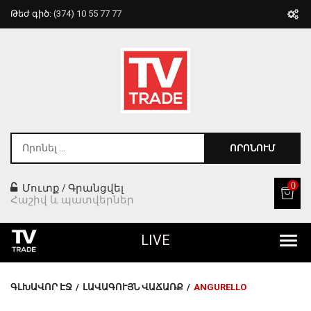
Թեժ գիծ:
(374) 10 55 77 77
ՈՐՈՆՈՒՄ
0
Մուտք
Գրանցվել
/
Հաշիվ և պատվերներ
LIVE
Բոլոր Ապրանքները
ԳԼԽԱՎՈՐ ԷՋ
/
ԼԱՎԱԳՈՒՅՆ ՎԱՃԱՌՔ
/
ANGURELLO
Տան Համար