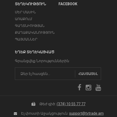
ՏԵՂԵԿՈՒԹՅՈՒՆ
FACEBOOK
ՄԵՐ ՄԱՍԻՆ
ԱՌԱՔՈւՄ
ԳԱՂՏՆԻՈՒԹՅԱՆ
ՔԱՂԱՔԱԿԱՆՈՒԹՅՈՒՆ
ՊԱՅՄԱՆՆԵՐ
ԵՂԵՔ ՏԵՂԵԿԱՑՎԱԾ
Գրանցվեք Նորություններին
ՀԱՍՏԱՏԵԼ
Թեժ գիծ:
(374) 10 55 77 77
Էլ.փոստի Աջակցություն:
support@tvtrade.am