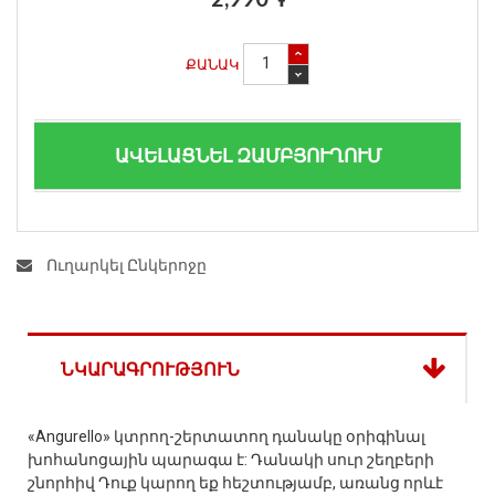
ՔԱՆԱԿ
ԱՎԵԼԱՑՆԵԼ ԶԱՄԲՅՈՒՂՈՒՄ
Ուղարկել Ընկերոջը
ՆԿԱՐԱԳՐՈՒԹՅՈՒՆ
«Angurello» կտրող-շերտատող դանակը օրիգինալ
խոհանոցային պարագա է: Դանակի սուր շեղբերի
շնորհիվ Դուք կարող եք հեշտությամբ, առանց որևէ