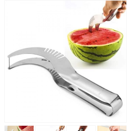
Խոհանոցային
Ֆիտնես
Գեղեցկություն ԵՒ Խնամք
Երեխաների Համար
Լավագույն Վաճառք