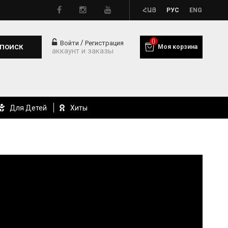
ՀԱՅ
РУС
ENG
0
/
Войти
Регистрация
ПОИСК
Моя корзина
аккаунт и заказы
Для Детей
Хиты