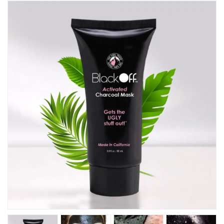
Товары Для Кухни
Фитнесс
Kрасота И Здоровье
Для Детей
Хиты