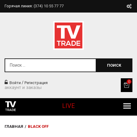
Горячая линия:
(374) 10 55 77 77
ПОИСК
0
/
Войти
Регистрация
аккаунт и заказы
LIVE
Все Продукты
ГЛАВНАЯ
/
BLACK OFF
Товары Для Дома