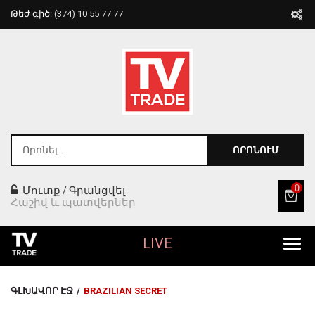
Թեժ գիծ:
(374) 10 55 77 77
ՈՐՈՆՈՒՄ
0
Մուտք
Գրանցվել
/
Հաշիվ և պատվերներ
LIVE
Բոլոր Ապրանքները
ԳԼԽԱՎՈՐ ԷՋ
/
BRAZILIAN SECRET
Տան Համար