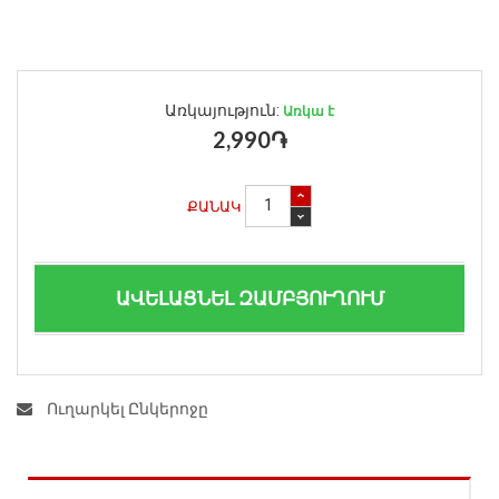
Առկայություն:
Առկա է
2,990֏
ՔԱՆԱԿ
ԱՎԵԼԱՑՆԵԼ ԶԱՄԲՅՈՒՂՈՒՄ
Ուղարկել Ընկերոջը