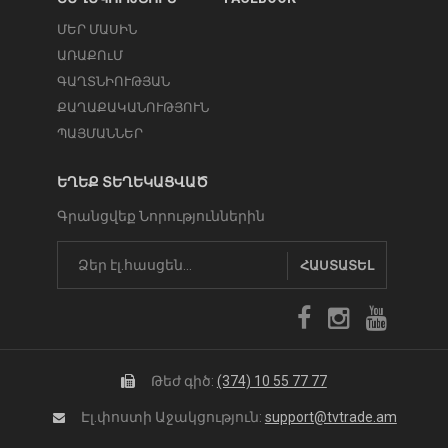
ՄԵՐ ՄԱՍԻՆ
ԱՌԱՔՈւՄ
ԳԱՂՏՆԻՈՒԹՅԱՆ
ՔԱՂԱՔԱԿԱՆՈՒԹՅՈՒՆ
ՊԱՅՄԱՆՆԵՐ
ԵՂԵՔ ՏԵՂԵԿԱՑՎԱԾ
Գրանցվեք Նորություններին
ՀԱՍՏԱՏԵԼ
Թեժ գիծ:
(374) 10 55 77 77
Էլ.փոստի Աջակցություն:
support@tvtrade.am