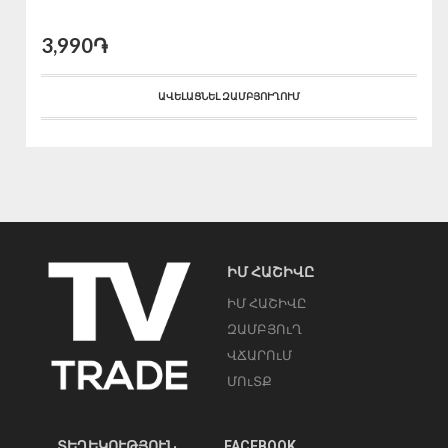
3,990֏
ԱՎԵԼԱՑՆԵԼ ԶԱՄԲՅՈՒՂՈՒՄ
ԻՄ ՀԱՇԻՎԸ
ԻՄ ՀԱՇԻՎԸ
ԶԱՄԲՅՈւՂ
ՎՃԱՐՈւՄ
ՄՈւՏՔ
ՏԵՂԵԿՈՒԹՅՈՒՆ
FACEBOOK