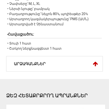
• Չափսերը՝ M, L, XL
• Ներսի նյութը՝ բամբակ
• Բաղադրությունը՝ նեյլոն 80℅, պոլիեսթեր 20℅
• Արտադրող կազմակերպությունը՝ PMS (ԱՄՆ)
• Արտադրված է Չինաստանում
Հավաքածու:
• Տուփ 1 հատ
• Շտկող ներքնազգեստ 1 հատ
ԱՐՁԱԳԱՆՔՆԵՐ
ՁԵԶ ՀԵՏԱՔՐՔՐՈՂ ԱՊՐԱՆՔՆԵՐ