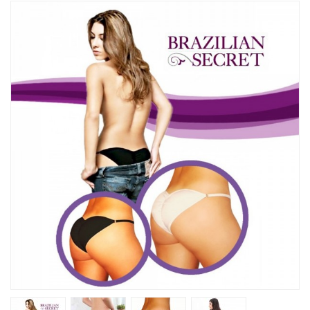
Խոհանոցային
Ֆիտնես
Գեղեցկություն ԵՒ Խնամք
Երեխաների Համար
Լավագույն Վաճառք