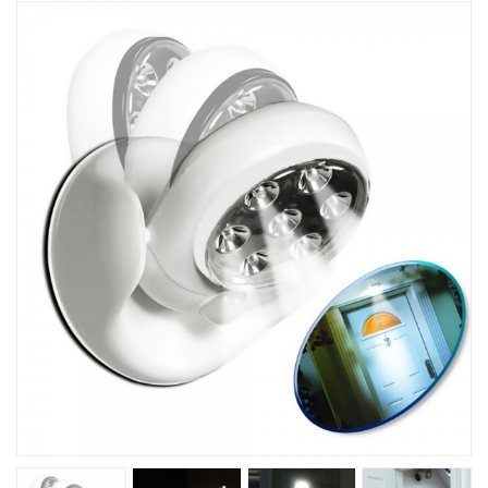
Խոհանոցային
Ֆիտնես
Գեղեցկություն ԵՒ Խնամք
Երեխաների Համար
Լավագույն Վաճառք