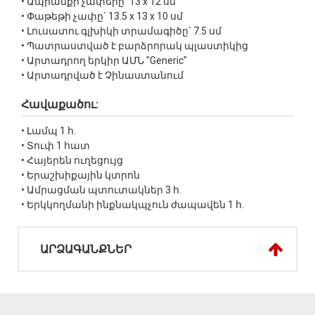
• Ապրանքի չափերը` 13 x 12 սմ
• Փաթեթի չափը` 13.5 x 13 x 10 սմ
• Լուսատու գլխիկի տրամագիծը` 7.5 սմ
• Պատրաստված է բարձրորակ պլաստիկից
• Արտադրող երկիր ԱՄՆ "Generic"
• Արտադրված է Չինաստանում
Հավաքածու:
• Լամպ 1 հ.
• Տուփ 1 հատ
• Հայերեն ուղեցույց
• Երաշխիքային կտրոն
• Ամրացման պտուտակներ 3 հ.
• Երկկողմանի ինքնակպչուն ժապավեն 1 հ.
ԱՐՁԱԳԱՆՔՆԵՐ