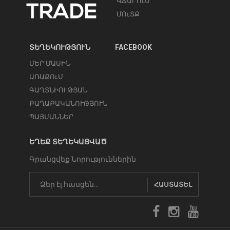
ՎՃԱՐՈւՄ
ՄՈւՏՔ
ՏԵՂԵԿՈՒԹՅՈՒՆ
FACEBOOK
ՄԵՐ ՄԱՍԻՆ
ԱՌԱՔՈւՄ
ԳԱՂՏՆԻՈՒԹՅԱՆ
ՔԱՂԱՔԱԿԱՆՈՒԹՅՈՒՆ
ՊԱՅՄԱՆՆԵՐ
ԵՂԵՔ ՏԵՂԵԿԱՑՎԱԾ
Գրանցվեք Նորություններին
ՀԱՍՏԱՏԵԼ