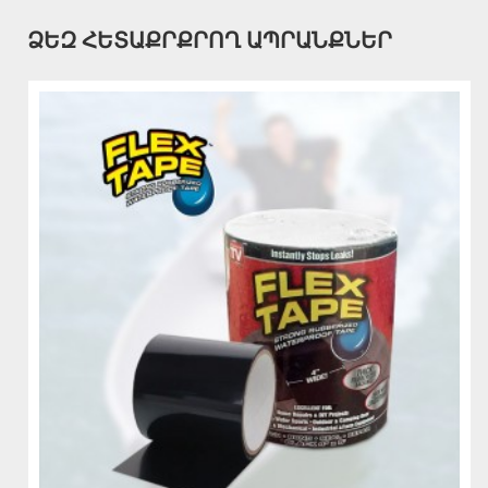
ՁԵԶ ՀԵՏԱՔՐՔՐՈՂ ԱՊՐԱՆՔՆԵՐ