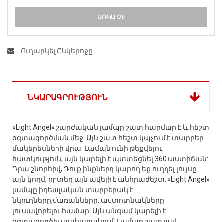
ԱՌԿԱ ՉԷ
Ուղարկել Ընկերոջը
ՆԿԱՐԱԳՐՈՒԹՅՈՒՆ
«Light Angel» շարժական լամպը շատ հարմար է և հեշտ
օգտագործման մեջ: Այն շատ հեշտ կպչում է տարբեր
մակերեսների վրա: Լամպն ունի թեքվելու
հատկություն, այն կարելի է պտտեցնել 360 աստիճան:
Դրա շնորհիվ, Դուք ինքներդ կարող եք ուղղել լույսը
այն կողմ, որտեղ այն ավելի է անհրաժեշտ: «Light Angel»
լամպը իդեալական տարբերակ է
նկուղները,մառանները, ավտոտնակները
լուսավորելու համար: Այն անգամ կարելի է
օգտագործել պահարանում: Լամպը շատ լավ