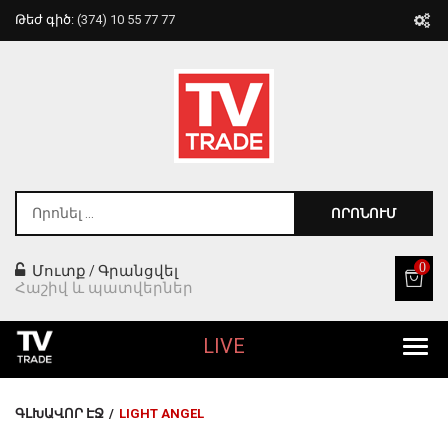
Թեժ գիծ:
(374) 10 55 77 77
ՈՐՈՆՈՒՄ
0
Մուտք
Գրանցվել
/
Հաշիվ և պատվերներ
LIVE
Բոլոր Ապրանքները
ԳԼԽԱՎՈՐ ԷՋ
/
LIGHT ANGEL
Տան Համար