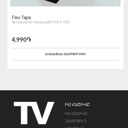
Flex Tape
Ջրակայուն ժապավեն (10 x 152)
4,990֏
ԱՎԵԼԱՑՆԵԼ ԶԱՄԲՅՈՒՂՈՒՄ
ԻՄ ՀԱՇԻՎԸ
ԻՄ ՀԱՇԻՎԸ
ԶԱՄԲՅՈւՂ