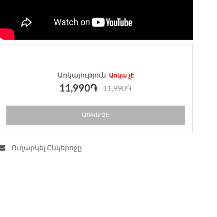
Առկայություն:
Առկա չէ
11,990֏
11,990֏
ԱՌԿԱ ՉԷ
Ուղարկել Ընկերոջը