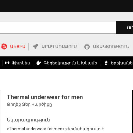
ՈՐ
ԱԿՑԻԱ
ԱՐԱԳ ԱՌԱՔՈՒՄ
ԱՋԱԿՑՈՒԹՅՈՒՆ
Ֆիտնես
Գեղեցկություն ԵՒ Խնամք
Երեխանե
Thermal underwear for men
Թողեք Ձեր Կարծիքը
Նկարագրություն
«Thermal underwear for men» ջերմահագուստ է