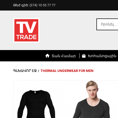
Թեժ գիծ:
(374) 10 55 77 77
Տան Համար
Խոհանոցային
ԳԼԽԱՎՈՐ ԷՋ
/
THERMAL UNDERWEAR FOR MEN