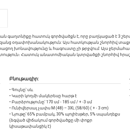
նական գաղտնիքը հատուկ գործվածքն է, որը բաղկացած է 3 շ
զանց օդափոխանակություն: Այս հատկության շնորհիվ տաքու
ցող խոնավությունը և հագուստը չի թրջվում: Այս ջերմահագու
ություն։ Հատուկ անատոմիական կտրվածքի շնորհիվ հրա
Բնութագիր:
• Գույնը՝ սև
• Կարի կողմի մակերեսը հարթ է
• Բարձրությունը՝ 170 սմ - 185 սմ / + -3 սմ
• Ունիվերսալ չափս М (48) – 3XL (58/60) ( + - 3 cm)
• Նյութը՝ 65% բամբակ, 30% պոլիէսթեր, 5% սպանդեքս
(ձգված վիճակում գործվածքը մի փոքր
կիսաթափանցիկ է)