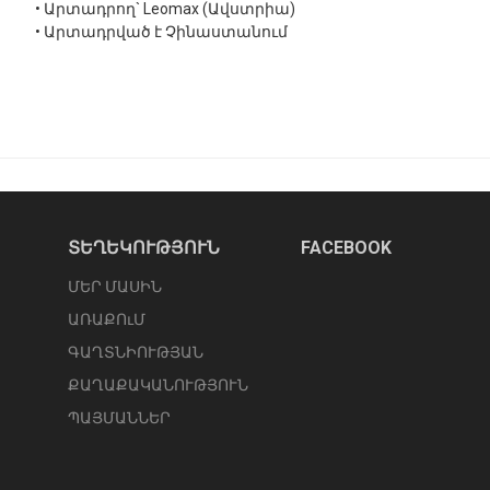
• Արտադրող` Leomax (Ավստրիա)
• Արտադրված է Չինաստանում
ՏԵՂԵԿՈՒԹՅՈՒՆ
FACEBOOK
ՄԵՐ ՄԱՍԻՆ
ԱՌԱՔՈւՄ
ԳԱՂՏՆԻՈՒԹՅԱՆ
ՔԱՂԱՔԱԿԱՆՈՒԹՅՈՒՆ
ՊԱՅՄԱՆՆԵՐ