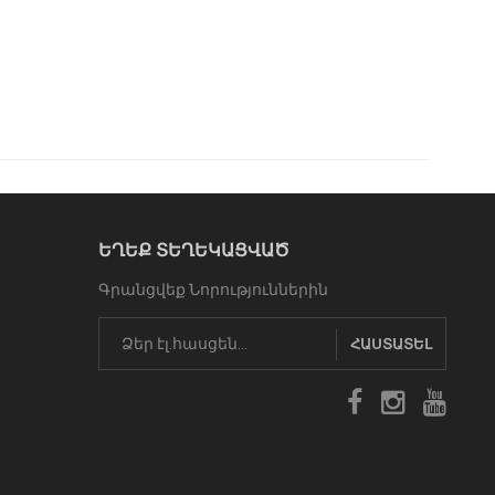
ԵՂԵՔ ՏԵՂԵԿԱՑՎԱԾ
Գրանցվեք Նորություններին
ՀԱՍՏԱՏԵԼ