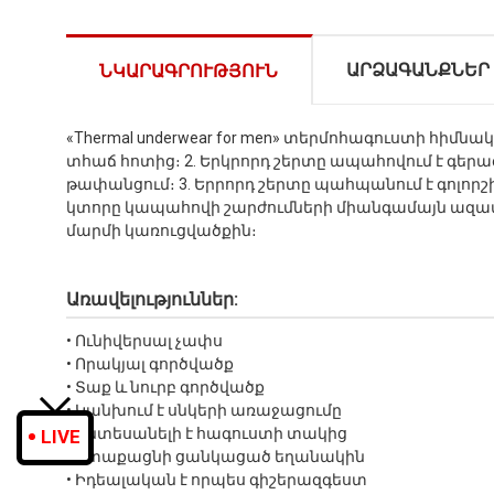
ԱՐՁԱԳԱՆՔՆԵՐ
ՆԿԱՐԱԳՐՈՒԹՅՈՒՆ
«Thermal underwear for men» տերմոհագուստի հիմ
տհաճ հոտից։ 2. Երկրորդ շերտը ապահովում է գերա
թափանցում։ 3. Երրորդ շերտը պահպանում է գոլորշիա
կտորը կապահովի շարժումների միանգամայն ազատ
մարմի կառուցվածքին։
Առավելություններ:
• Ունիվերսալ չափս
• Որակյալ գործվածք
• Տաք և նուրբ գործվածք
• Կանխում է սնկերի առաջացումը
• Անտեսանելի է հագուստի տակից
LIVE
• Կտաքացնի ցանկացած եղանակին
• Իդեալական է որպես գիշերազգեստ