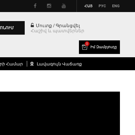
ՀԱՅ
РУС
ENG
Մուտք
Գրանցվել
/
ՈՆՈՒՄ
Հաշիվ և պատվերներ
0
Իմ Զամբյուղը
րի Համար
Լավագույն Վաճառք