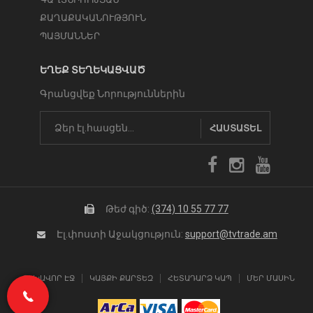
ՔԱՂԱՔԱԿԱՆՈՒԹՅՈՒՆ
ՊԱՅՄԱՆՆԵՐ
ԵՂԵՔ ՏԵՂԵԿԱՑՎԱԾ
Գրանցվեք Նորություններին
ՀԱՍՏԱՏԵԼ
Թեժ գիծ:
(374) 10 55 77 77
Էլ.փոստի Աջակցություն:
support@tvtrade.am
ԳԼԽԱՎՈՐ ԷՋ
ԿԱՅՔԻ ՔԱՐՏԵԶ
ՀԵՏԱԴԱՐՁ ԿԱՊ
ՄԵՐ ՄԱՍԻՆ