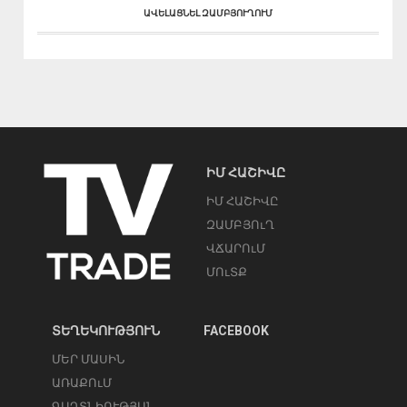
ԱՎԵԼԱՑՆԵԼ ԶԱՄԲՅՈՒՂՈՒՄ
ԻՄ ՀԱՇԻՎԸ
ԻՄ ՀԱՇԻՎԸ
ԶԱՄԲՅՈւՂ
ՎՃԱՐՈւՄ
ՄՈւՏՔ
ՏԵՂԵԿՈՒԹՅՈՒՆ
FACEBOOK
ՄԵՐ ՄԱՍԻՆ
ԱՌԱՔՈւՄ
ԳԱՂՏՆԻՈՒԹՅԱՆ