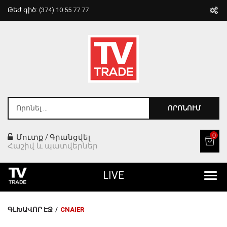
Թեժ գիծ:
(374) 10 55 77 77
ՈՐՈՆՈՒՄ
0
Մուտք
Գրանցվել
/
Հաշիվ և պատվերներ
LIVE
Բոլոր Ապրանքները
ԳԼԽԱՎՈՐ ԷՋ
/
CNAIER
Տան Համար