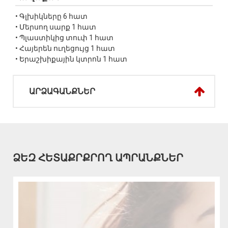
• Գլխիկները 6 հատ
• Մերսող սարք 1 հատ
• Պլաստիկից տուփ 1 հատ
• Հայերեն ուղեցույց 1 հատ
• Երաշխիքային կտրոն 1 հատ
ԱՐՁԱԳԱՆՔՆԵՐ
ՁԵԶ ՀԵՏԱՔՐՔՐՈՂ ԱՊՐԱՆՔՆԵՐ