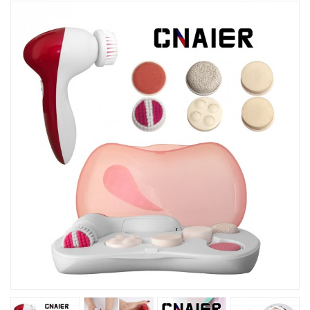
Խոհանոցային
Ֆիտնես
Գեղեցկություն ԵՒ Խնամք
Երեխաների Համար
Լավագույն Վաճառք