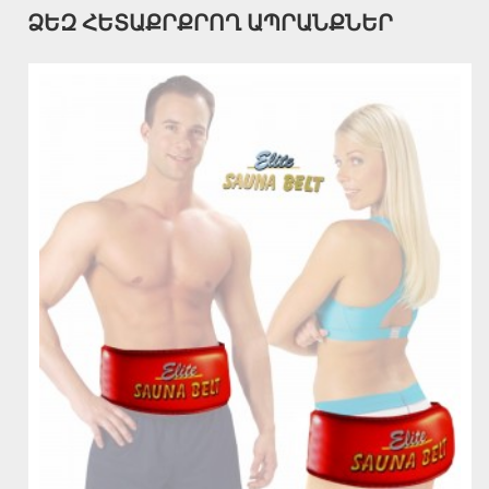
ՁԵԶ ՀԵՏԱՔՐՔՐՈՂ ԱՊՐԱՆՔՆԵՐ