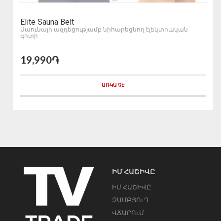
Elite Sauna Belt
Սաունայի ազդեցությամբ նիհարեցնող էլեկտրական
գոտի
19,990֏
ԱՌԿԱ ՉԷ
ԻՄ ՀԱՇԻՎԸ
ԻՄ ՀԱՇԻՎԸ
ԶԱՄԲՅՈւՂ
ՎՃԱՐՈւՄ