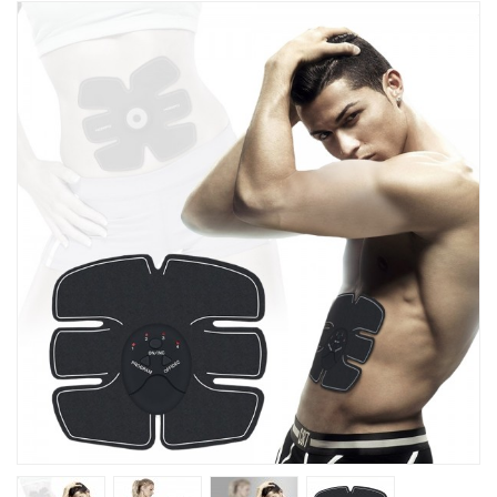
Խոհանոցային
Ֆիտնես
Գեղեցկություն ԵՒ Խնամք
Երեխաների Համար
Լավագույն Վաճառք