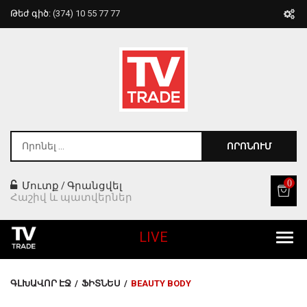
Թեժ գիծ:
(374) 10 55 77 77
ՈՐՈՆՈՒՄ
0
Մուտք
Գրանցվել
/
Հաշիվ և պատվերներ
LIVE
Բոլոր Ապրանքները
ԳԼԽԱՎՈՐ ԷՋ
/
ՖԻՏՆԵՍ
/
BEAUTY BODY
Տան Համար