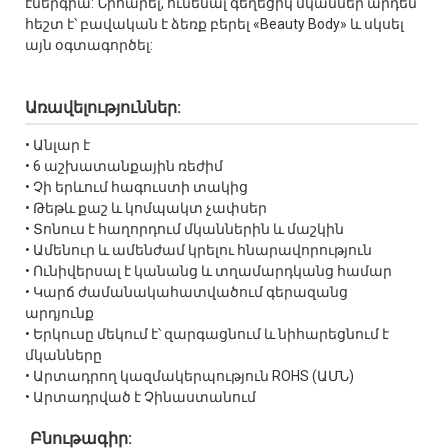
էներգիա: Նիհարել, ունենալ գեղեցիկ մկաններ արդեն
հեշտ է՝ բավական է ձեռք բերել «Beauty Body» և սկսել
այն օգտագործել:
Առավելություններ:
• Անլար է
• 6 աշխատանքային ռեժիմ
• Չի երևում հագուստի տակից
• Թեթև քաշ և կոմպակտ չափսեր
• Տոնուս է հաղորդում մկաններին և մաշկին
• Ամենուր և ամենժամ կրելու հնարավորություն
• Ունիվերսալ է կանանց և տղամարդկանց համար
• Կարճ ժամանակահատվածում գերազանց
արդյունք
• Երկուսը մեկում է՝ զարգացնում և նիհարեցնում է
մկանները
• Արտադրող կազմակերպություն ROHS (ԱՄՆ)
• Արտադրված է Չինաստանում
Բնութագիր: