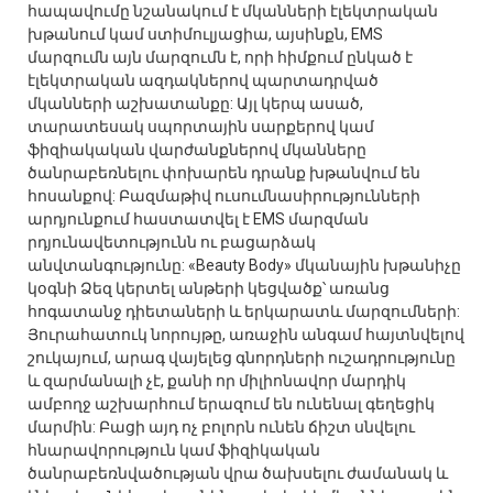
հապավումը նշանակում է մկանների էլեկտրական
խթանում կամ ստիմուլյացիա, այսինքն, EMS
մարզումն այն մարզումն է, որի հիմքում ընկած է
էլեկտրական ազդակներով պարտադրված
մկանների աշխատանքը: Այլ կերպ ասած,
տարատեսակ սպորտային սարքերով կամ
ֆիզիակական վարժանքներով մկանները
ծանրաբեռնելու փոխարեն դրանք խթանվում են
հոսանքով: Բազմաթիվ ուսումնասիրությունների
արդյունքում հաստատվել է EMS մարզման
րդյունավետությունն ու բացարձակ
անվտանգությունը: «Beauty Body» մկանային խթանիչը
կօգնի Ձեզ կերտել անթերի կեցվածք՝ առանց
հոգատանջ դիետաների և երկարատև մարզումների:
Յուրահատուկ նորույթը, առաջին անգամ հայտնվելով
շուկայում, արագ վայելեց գնորդների ուշադրությունը
և զարմանալի չէ, քանի որ միլիոնավոր մարդիկ
ամբողջ աշխարհում երազում են ունենալ գեղեցիկ
մարմին: Բացի այդ ոչ բոլորն ունեն ճիշտ սնվելու
հնարավորություն կամ ֆիզիկական
ծանրաբեռնվածության վրա ծախսելու ժամանակ և