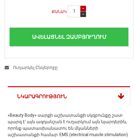
ՔԱՆԱԿ
ԱՎԵԼԱՑՆԵԼ ԶԱՄԲՅՈՒՂՈՒՄ
Ուղարկել Ընկերոջը
ՆԿԱՐԱԳՐՈՒԹՅՈՒՆ
«Beauty Body» սարքի աշխատանքի սկզբունքը շատ
պարզ է՝ այն ազդանշան է ուղարկում այն նյարդերին,
որոնք պատասխանատու են մկանների
աշխատանքի համար: EMS (electrical muscle stimulation)