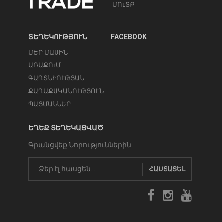
ՄՈւՏՔ
ՏԵՂԵԿՈՒԹՅՈՒՆ
FACEBOOK
ՄԵՐ ՄԱՍԻՆ
ԱՌԱՔՈւՄ
ԳԱՂՏՆԻՈՒԹՅԱՆ
ՔԱՂԱՔԱԿԱՆՈՒԹՅՈՒՆ
ՊԱՅՄԱՆՆԵՐ
ԵՂԵՔ ՏԵՂԵԿԱՑՎԱԾ
Գրանցվեք Նորություններին
ՀԱՍՏԱՏԵԼ