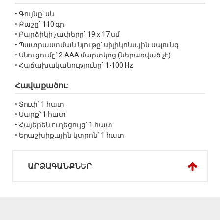
• Գույնը՝ սև
• Քաշը` 110 գր.
• Բարձիկի չափերը` 19 x 17 սմ
• Պատրաստման նյութը՝ սիլիկոնային սպունգ
• Սնուցումը՝ 2 AAA մարտկոց (ներառված չէ)
• Հաճախականությունը` 1-100 Hz
Հավաքածու:
• Տուփ՝ 1 հատ
• Սարք՝ 1 հատ
• Հայերեն ուղեցույց՝ 1 հատ
• Երաշխիքային կտրոն՝ 1 հատ
ԱՐՁԱԳԱՆՔՆԵՐ