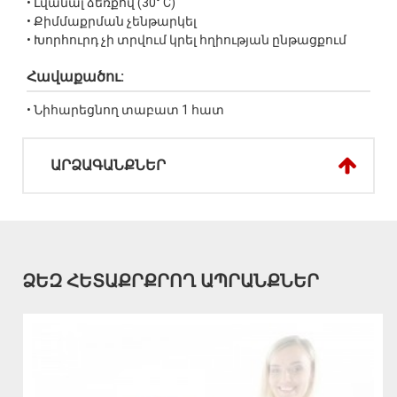
• Լվանալ ձեռքով (30° C)
• Քիմմաքրման չենթարկել
• Խորհուրդ չի տրվում կրել հղիության ընթացքում
Հավաքածու:
• Նիհարեցնող տաբատ 1 հատ
ԱՐՁԱԳԱՆՔՆԵՐ
ՁԵԶ ՀԵՏԱՔՐՔՐՈՂ ԱՊՐԱՆՔՆԵՐ