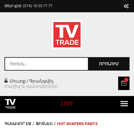
Թեժ գիծ:
(374) 10 55 77 77
ՈՐՈՆՈՒՄ
0
Մուտք
Գրանցվել
/
Հաշիվ և պատվերներ
LIVE
Բոլոր Ապրանքները
ԳԼԽԱՎՈՐ ԷՋ
/
ՖԻՏՆԵՍ
/
HOT SHAPERS PANTS
Տան Համար