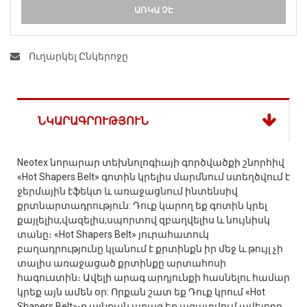
ԱՌԿԱ ՉԷ
Ուղարկել Ընկերոջը
ՆԿԱՐԱԳՐՈՒԹՅՈՒՆ
Neotex նորարար տեխնոլոգիայի գործվածքի շնորհիվ
«Hot Shapers Belt» գոտին կրելիս մարմնում ստեղծվում է
ջերմային էֆեկտ և առաջացնում ինտենսիվ
քրտնարտադրություն: Դուք կարող եք գոտին կրել
քայլելիս,վազելիս,սպորտով զբաղվելիս և նույնիսկ
տանը։ «Hot Shapers Belt» յուրահատուկ
բաղադրությունը կլանում է քրտինքն իր մեջ և թույլ չի
տալիս առաջացած քրտինքը արտահոսի
հագուստին։ Ավելի արագ արդյունքի հասնելու համար
կրեք այն ամեն օր: Որքան շատ եք Դուք կրում «Hot
Shapers Belt»-ը այնքան արագ եք ազատվում ավելորդ