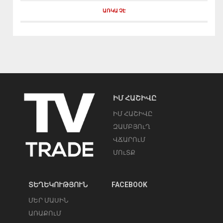
ԱՌԿԱ ՉԷ
ԻՄ ՀԱՇԻՎԸ
ԻՄ ՀԱՇԻՎԸ
ԶԱՄԲՅՈւՂ
ՎՃԱՐՈւՄ
ՄՈւՏՔ
ՏԵՂԵԿՈՒԹՅՈՒՆ
FACEBOOK
ՄԵՐ ՄԱՍԻՆ
ԱՌԱՔՈւՄ