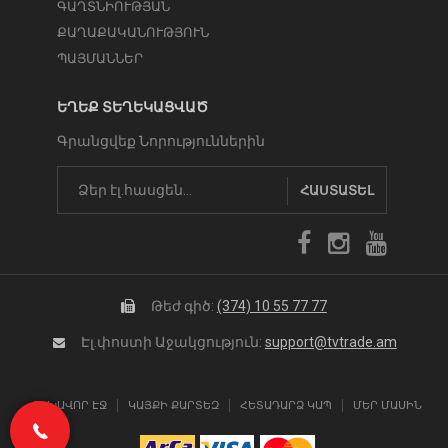
ԳԱՂՏՆԻՈՒԹՅԱՆ
ՔԱՂԱՔԱԿԱՆՈՒԹՅՈՒՆ
ՊԱՅՄԱՆՆԵՐ
ԵՂԵՔ ՏԵՂԵԿԱՑՎԱԾ
Գրանցվեք Նորություններին
ՀԱՍՏԱՏԵԼ
Թեժ գիծ:
(374) 10 55 77 77
Էլ.փոստի Աջակցություն:
support@tvtrade.am
ԳԼԽԱՎՈՐ ԷՋ
ԿԱՅՔԻ ՔԱՐՏԵԶ
ՀԵՏԱԴԱՐՁ ԿԱՊ
ՄԵՐ ՄԱՍԻՆ