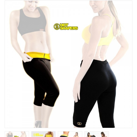
Խոհանոցային
Ֆիտնես
Գեղեցկություն ԵՒ Խնամք
Երեխաների Համար
Լավագույն Վաճառք