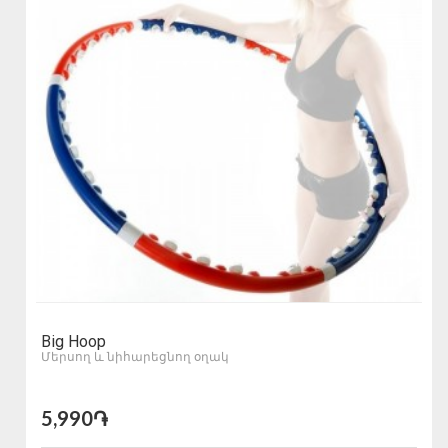
Big Hoop
Մերսող և նիհարեցնող օղակ
5,990֏