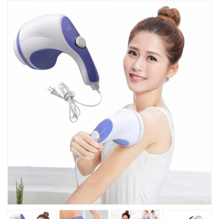
Խոհանոցային
Ֆիտնես
Գեղեցկություն ԵՒ Խնամք
Երեխաների Համար
Լավագույն Վաճառք