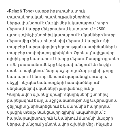
«Relax & Tone» սարքը իր յուրահատուկ
տատանողական հատկության շնորհիվ
ներթափանցում է մաշկի մեջ և կատարում խորը
մերսում: Սարքը մեկ րոպեում կատարում է 2500
պտույտ,ինչի շնորհիվ կատարում է մկանների նուրբ
մերսումից մինչև ինտենսիվ մերսում: Սարքն ունի
տարբեր կարգավորվող հզորության աստիճաններ և
տարբեր փոփոխվող գլխիկներ: Օրինակ՝ ալիքավոր
գլխիկ, որը կատարում է խորը մերսում՝ սարքի գլխիկի
ուժեղ տատանումները ներթափանցում են մաշկի
տակ և հալեցնում ճարպաշերտը։ Հարթ գլխիկ, որը
կատարում է նուրբ մերսում պարանոցի, ուսերի,
մեջքի ինչպես նաև ոտքերի հատվածներում՝
մեղմացնելով մկանների լարվածությունը։
Գնդիկավոր գլխիկը՝ վրայի 8 գնդիկների շնորհիվ
բարելավում է արյան շրջանառությունը և վերացնում
ցեյլուլիտը, նիհարեցնում է և մարմնին հաղորդում
սլացիկ տեսք։ Ցանցավոր գլխիկ` ապահովում է
հարմարավետություն և կանխում մարմնի մազերի
ներթափանցումը գնդիկավոր գլխիկի մեջ։ Ինչպես