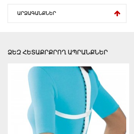
ԱՐՁԱԳԱՆՔՆԵՐ
ՁԵԶ ՀԵՏԱՔՐՔՐՈՂ ԱՊՐԱՆՔՆԵՐ