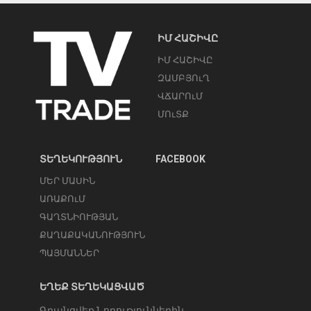
ԻՄ ՀԱՇԻՎԸ
ԻՄ ՀԱՇԻՎԸ
ԶԱՄԲՅՈւՂ
ՎՃԱՐՈւՄ
ՄՈւՏՔ
ՏԵՂԵԿՈՒԹՅՈՒՆ
FACEBOOK
ՄԵՐ ՄԱՍԻՆ
ԱՌԱՔՈւՄ
ԳԱՂՏՆԻՈՒԹՅԱՆ
ՔԱՂԱՔԱԿԱՆՈՒԹՅՈՒՆ
ՊԱՅՄԱՆՆԵՐ
ԵՂԵՔ ՏԵՂԵԿԱՑՎԱԾ
Գրանցվեք Նորություններին