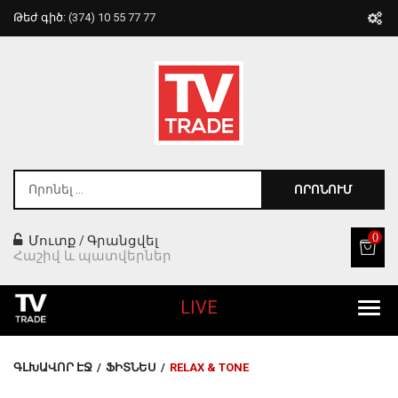
Թեժ գիծ:
(374) 10 55 77 77
ՈՐՈՆՈՒՄ
0
Մուտք
Գրանցվել
/
Հաշիվ և պատվերներ
LIVE
Բոլոր Ապրանքները
ԳԼԽԱՎՈՐ ԷՋ
/
ՖԻՏՆԵՍ
/
RELAX & TONE
Տան Համար