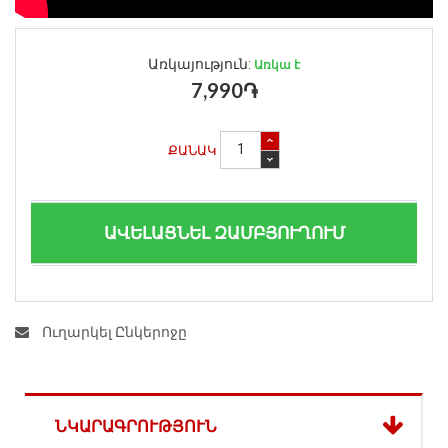
Առկայություն:
Առկա է
7,990֏
ՔԱՆԱԿ
ԱՎԵԼԱՑՆԵԼ ԶԱՄԲՅՈՒՂՈՒՄ
Ուղարկել Ընկերոջը
ՆԿԱՐԱԳՐՈՒԹՅՈՒՆ