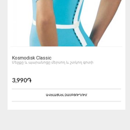
Kosmodisk Classic
Մեջքը և պարանոցը մերսող և շտկող գոտի
3,990֏
ԱՎԵԼԱՑՆԵԼ ԶԱՄԲՅՈՒՂՈՒՄ