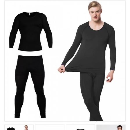
Խոհանոցային
Ֆիտնես
Գեղեցկություն ԵՒ Խնամք
Երեխաների Համար
Լավագույն Վաճառք