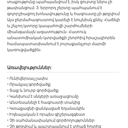
տաքությունը պահպանվում է, իսկ ցուրտը ներս չի
թափանցում։ 3. Երրորդ շերտը պահպանում է
գոլորշիացող խոնավությունը և հագուստը չի թրջվում:
Այս ջերմահագուստով կարելի է նույնիսկ քնել։ Հաճելի
և շնչող կտորը կապահովի շարժումների
միանգամայն ազատություն։ Հատուկ
անատոմիական կտրվածքի շնորհիվ հրաշալիորեն
համապատասխանում է յուրաքանչյուր մարմի
կառուցվածքին։
Առավելություններ:
• Ունիվերսալ չափս
• Որակյալ գործվածք
• Տաք և նուրբ գործվածք
• Կանխում է սնկերի առաջացումը
• Անտեսանելի է հագուստի տակից
• Կտաքացնի ցանկացած եղանակին
• Իդեալական է որպես գիշերազգեստ
• Չի սահմանափակում գործողություններ
• Չի թրջվում և պաշտպանում է տհաճ հոտից