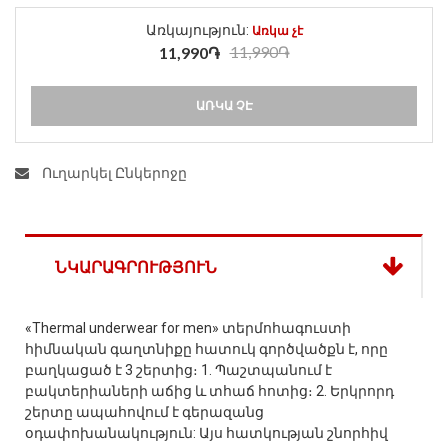
Առկայություն:
Առկա չէ
11,990֏
11,990֏
ԱՌԿԱ ՉԷ
Ուղարկել Ընկերոջը
ՆԿԱՐԱԳՐՈՒԹՅՈՒՆ
«Thermal underwear for men» տերմոհագուստի
հիմնական գաղտնիքը հատուկ գործվածքն է, որը
բաղկացած է 3 շերտից։ 1. Պաշտպանում է
բակտերիաների աճից և տհաճ հոտից։ 2. Երկրորդ
շերտը ապահովում է գերազանց
օդափոխանակություն: Այս հատկության շնորհիվ