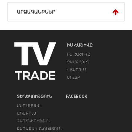
ԱՐՁԱԳԱՆՔՆԵՐ
ԻՄ ՀԱՇԻՎԸ
ԻՄ ՀԱՇԻՎԸ
ԶԱՄԲՅՈւՂ
ՎՃԱՐՈւՄ
ՄՈւՏՔ
ՏԵՂԵԿՈՒԹՅՈՒՆ
FACEBOOK
ՄԵՐ ՄԱՍԻՆ
ԱՌԱՔՈւՄ
ԳԱՂՏՆԻՈՒԹՅԱՆ
ՔԱՂԱՔԱԿԱՆՈՒԹՅՈՒՆ