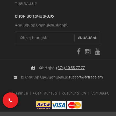
ՊԱՅՄԱՆՆԵՐ
ԵՂԵՔ ՏԵՂԵԿԱՑՎԱԾ
Գրանցվեք Նորություններին
ՀԱՍՏԱՏԵԼ
Թեժ գիծ:
(374) 10 55 77 77
Էլ.փոստի Աջակցություն:
support@tvtrade.am
ԳԼԽԱՎՈՐ ԷՋ
ԿԱՅՔԻ ՔԱՐՏԵԶ
ՀԵՏԱԴԱՐՁ ԿԱՊ
ՄԵՐ ՄԱՍԻՆ
(374) 10 55 77 77