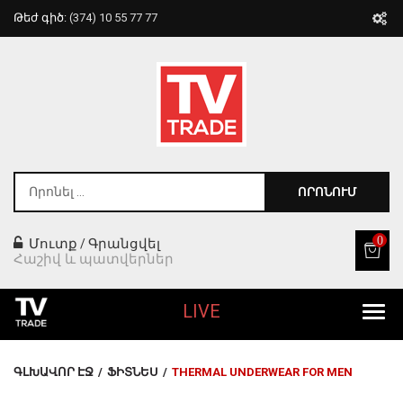
Թեժ գիծ:
(374) 10 55 77 77
ՈՐՈՆՈՒՄ
0
Մուտք
Գրանցվել
/
Հաշիվ և պատվերներ
LIVE
Բոլոր Ապրանքները
ԳԼԽԱՎՈՐ ԷՋ
/
ՖԻՏՆԵՍ
/
THERMAL UNDERWEAR FOR MEN
Տան Համար