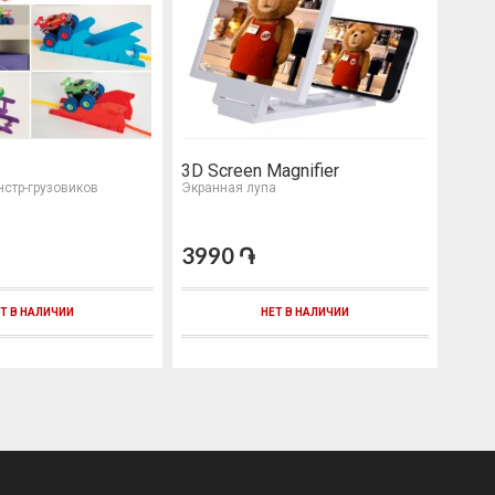
3D Screen Magnifier
Luck
стр-грузовиков
Экранная лупа
Радуж
3990 ֏
499
Т В НАЛИЧИИ
НЕТ В НАЛИЧИИ