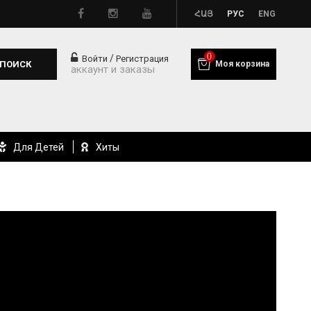
ՀԱՅ
РУС
ENG
0
/
Войти
Регистрация
ПОИСК
Моя корзина
аккаунт и заказы
Для Детей
Хиты