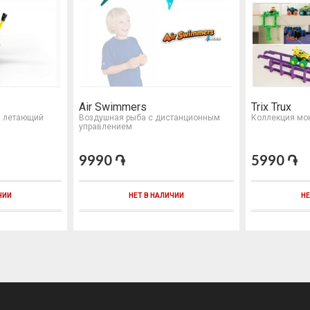
Air Swimmers
Trix Trux
а летающий
Воздушная рыба с дистанционным
Коллекция мон
управлением
9990 ֏
5990 ֏
ЧИИ
НЕТ В НАЛИЧИИ
НЕ