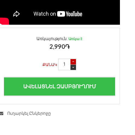
Առկայություն:
Առկա է
2,990֏
ՔԱՆԱԿ
ԱՎԵԼԱՑՆԵԼ ԶԱՄԲՅՈՒՂՈՒՄ
Ուղարկել Ընկերոջը