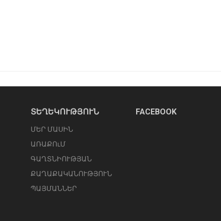
ՏԵՂԵԿՈՒԹՅՈՒՆ
FACEBOOK
ՄԵՐ ՄԱՍԻՆ
ԱՌԱՔՈւՄ
ԳԱՂՏՆԻՈՒԹՅԱՆ
ՔԱՂԱՔԱԿԱՆՈՒԹՅՈՒՆ
ՊԱՅՄԱՆՆԵՐ