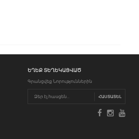
ԵՂԵՔ ՏԵՂԵԿԱՑՎԱԾ
Գրանցվեք Նորություններին
ՀԱՍՏԱՏԵԼ