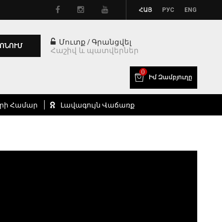
ՀԱՅ
РУС
ENG
Մուտք
Գրանցվել
/
ՈՆՈՒՄ
Հաշիվ և պատվերներ
0
Իմ Զամբյուղը
րի Համար
Լավագույն Վաճառք