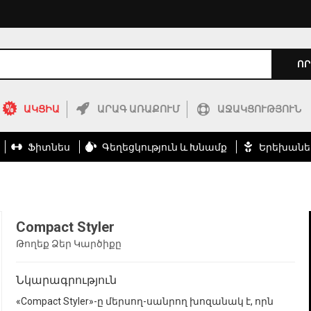
ՈՐ
ԱԿՑԻԱ
ԱՐԱԳ ԱՌԱՔՈՒՄ
ԱՋԱԿՑՈՒԹՅՈՒՆ
Ֆիտնես
Գեղեցկություն ԵՒ Խնամք
Երեխանե
Compact Styler
Թողեք Ձեր Կարծիքը
Նկարագրություն
«Compact Styler»-ը մերսող-սանրող խոզանակ է, որն