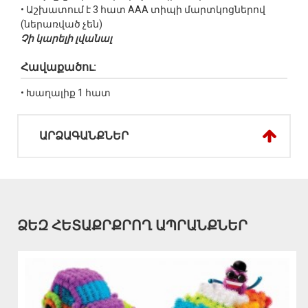
• Աշխատում է 3 հատ AAA տիպի մարտկոցներով
(ներառված չեն)
Չի կարելի լվանալ
Հավաքածու:
• Խաղալիք 1 հատ
ԱՐՁԱԳԱՆՔՆԵՐ
ՁԵԶ ՀԵՏԱՔՐՔՐՈՂ ԱՊՐԱՆՔՆԵՐ