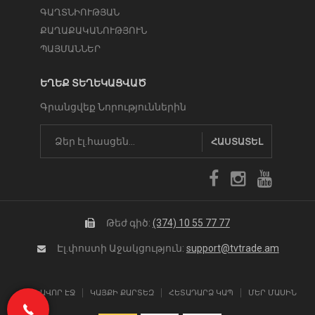
ԳԱՂՏՆԻՈՒԹՅԱՆ
ՔԱՂԱՔԱԿԱՆՈՒԹՅՈՒՆ
ՊԱՅՄԱՆՆԵՐ
ԵՂԵՔ ՏԵՂԵԿԱՑՎԱԾ
Գրանցվեք Նորություններին
ՀԱՍՏԱՏԵԼ
Թեժ գիծ:
(374) 10 55 77 77
Էլ.փոստի Աջակցություն:
support@tvtrade.am
ԳԼԽԱՎՈՐ ԷՋ
ԿԱՅՔԻ ՔԱՐՏԵԶ
ՀԵՏԱԴԱՐՁ ԿԱՊ
ՄԵՐ ՄԱՍԻՆ