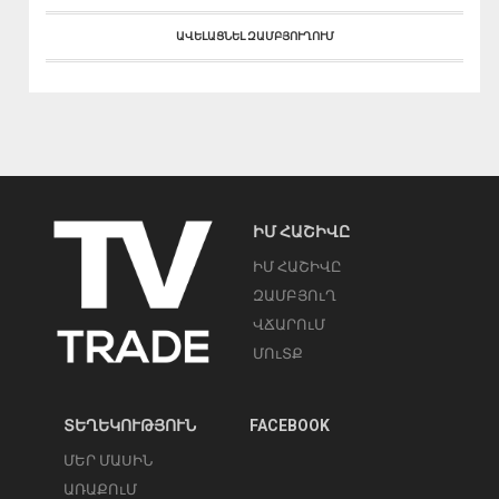
ԱՎԵԼԱՑՆԵԼ ԶԱՄԲՅՈՒՂՈՒՄ
ԻՄ ՀԱՇԻՎԸ
ԻՄ ՀԱՇԻՎԸ
ԶԱՄԲՅՈւՂ
ՎՃԱՐՈւՄ
ՄՈւՏՔ
ՏԵՂԵԿՈՒԹՅՈՒՆ
FACEBOOK
ՄԵՐ ՄԱՍԻՆ
ԱՌԱՔՈւՄ