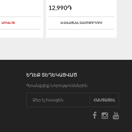
7,9
12,990֏
ԱՌԿԱ ՉԷ
ԱՎԵԼԱՑՆԵԼ ԶԱՄԲՅՈՒՂՈՒՄ
ԵՂԵՔ ՏԵՂԵԿԱՑՎԱԾ
Գրանցվեք Նորություններին
ՀԱՍՏԱՏԵԼ