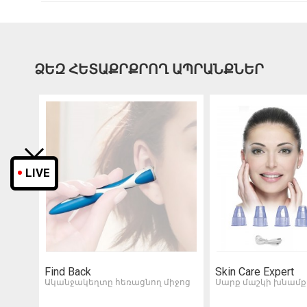
ՁԵԶ ՀԵՏԱՔՐՔՐՈՂ ԱՊՐԱՆՔՆԵՐ
LIVE
ter
Find Back
Skin Care Expert
Ականջակեղտը հեռացնող միջոց
Սարք մաշկի խնամք