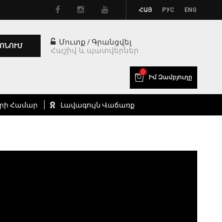
ՀԱՅ
РУС
ENG
Մուտք
Գրանցվել
/
ՈՆՈՒՄ
Հաշիվ և պատվերներ
0
Իմ Զամբյուղը
րի Համար
Լավագույն Վաճառք