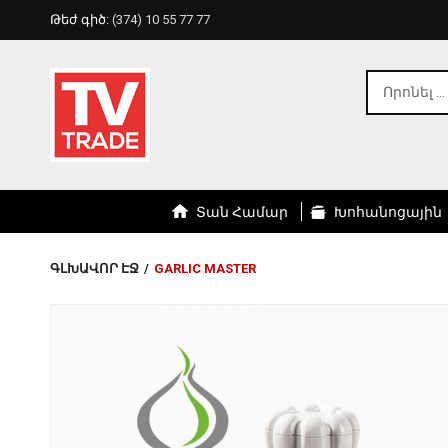
Թեժ գիծ:
(374) 10 55 77 77
Տան Համար
Խոհանոցային
ԳԼԽԱՎՈՐ ԷՋ
/
GARLIC MASTER