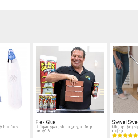
Flex Glue
Swivel Sw
ի համար
Ակնթարթային կպչող, ամուր
Անլար փոշեկ
սոսինձ
ավել)