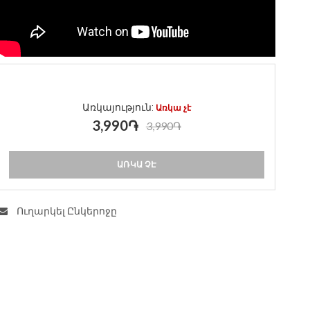
Առկայություն:
Առկա չէ
3,990֏
3,990֏
ԱՌԿԱ ՉԷ
Ուղարկել Ընկերոջը