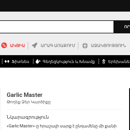
ՈՐ
ԱԿՑԻԱ
ԱՐԱԳ ԱՌԱՔՈՒՄ
ԱՋԱԿՑՈՒԹՅՈՒՆ
Ֆիտնես
Գեղեցկություն ԵՒ Խնամք
Երեխանե
Garlic Master
Թողեք Ձեր Կարծիքը
Նկարագրություն
«Garlic Master»-ը հրաշալի սարք է ընդամենը մի քանի