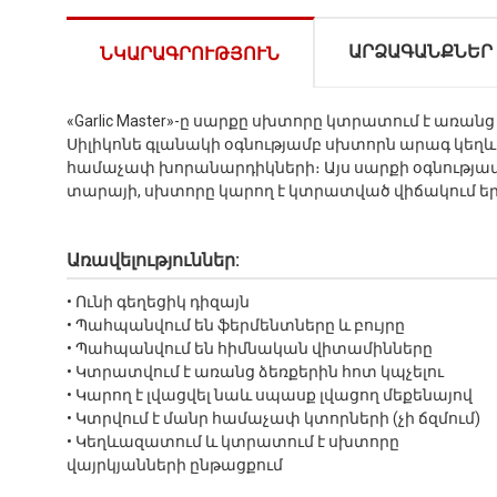
ԱՐՁԱԳԱՆՔՆԵՐ
ՆԿԱՐԱԳՐՈՒԹՅՈՒՆ
«Garlic Master»-ը սարքը սխտորը կտրատում է առան
Սիլիկոնե գլանակի օգնությամբ սխտորն արագ կեղևա
համաչափ խորանարդիկների։ Այս սարքի օգնությա
տարայի, սխտորը կարող է կտրատված վիճակում 
Առավելություններ:
• Ունի գեղեցիկ դիզայն
• Պահպանվում են ֆերմենտները և բույրը
• Պահպանվում են հիմնական վիտամինները
• Կտրատվում է առանց ձեռքերին հոտ կպչելու
• Կարող է լվացվել նաև սպասք լվացող մեքենայով
• Կտրվում է մանր համաչափ կտորների (չի ճզմում)
• Կեղևազատում և կտրատում է սխտորը
վայրկյանների ընթացքում