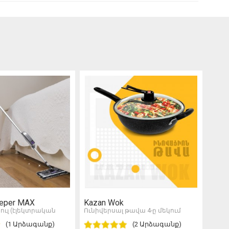
eeper MAX
Kazan Wok
Rela
ուլ (էլեկտրական
Ունիվերսալ թավա 4-ը մեկում
Մերս
(1 Արձագանք)
(2 Արձագանք)