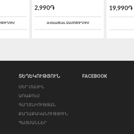
2,990֏
19,990֏
ԲՅՈՒՂՈՒՄ
ԱՎԵԼԱՑՆԵԼ ԶԱՄԲՅՈՒՂՈՒՄ
ՏԵՂԵԿՈՒԹՅՈՒՆ
FACEBOOK
ՄԵՐ ՄԱՍԻՆ
ԱՌԱՔՈւՄ
ԳԱՂՏՆԻՈՒԹՅԱՆ
ՔԱՂԱՔԱԿԱՆՈՒԹՅՈՒՆ
ՊԱՅՄԱՆՆԵՐ