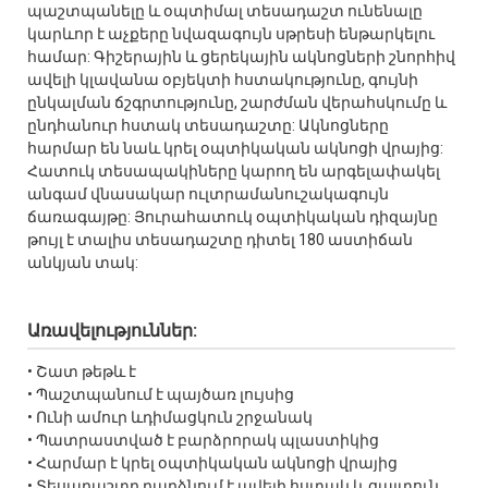
պաշտպանելը և օպտիմալ տեսադաշտ ունենալը
կարևոր է աչքերը նվազագույն սթրեսի ենթարկելու
համար: Գիշերային և ցերեկային ակնոցների շնորհիվ
ավելի կլավանա օբյեկտի հստակությունը, գույնի
ընկալման ճշգրտությունը, շարժման վերահսկումը և
ընդհանուր հստակ տեսադաշտը: Ակնոցները
հարմար են նաև կրել օպտիկական ակնոցի վրայից:
Հատուկ տեսապակիները կարող են արգելափակել
անգամ վնասակար ուլտրամանուշակագույն
ճառագայթը: Յուրահատուկ օպտիկական դիզայնը
թույլ է տալիս տեսադաշտը դիտել 180 աստիճան
անկյան տակ:
Առավելություններ:
• Շատ թեթև է
• Պաշտպանում է պայծառ լույսից
• Ունի ամուր ևդիմացկուն շրջանակ
• Պատրաստված է բարձրորակ պլաստիկից
• Հարմար է կրել օպտիկական ակնոցի վրայից
• Տեսադաշտը դարձնում է ավելի հստակ և ցայտուն