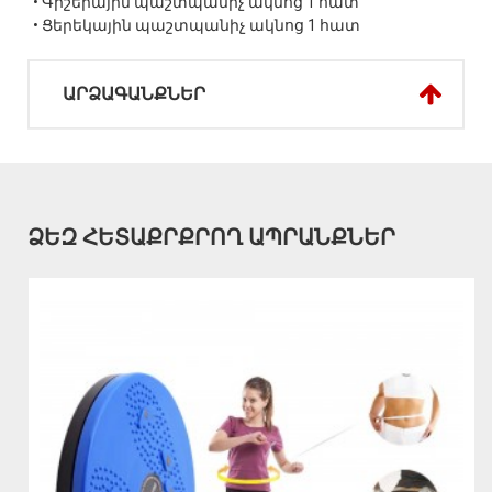
• Գիշերային պաշտպանիչ ակնոց 1 հատ
• Ցերեկային պաշտպանիչ ակնոց 1 հատ
ԱՐՁԱԳԱՆՔՆԵՐ
ՁԵԶ ՀԵՏԱՔՐՔՐՈՂ ԱՊՐԱՆՔՆԵՐ