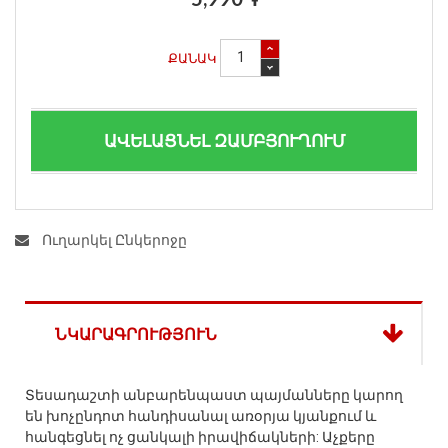
ՔԱՆԱԿ
ԱՎԵԼԱՑՆԵԼ ԶԱՄԲՅՈՒՂՈՒՄ
Ուղարկել Ընկերոջը
ՆԿԱՐԱԳՐՈՒԹՅՈՒՆ
Տեսադաշտի անբարենպաստ պայմանները կարող
են խոչընդոտ հանդիսանալ առօրյա կյանքում և
հանգեցնել ոչ ցանկալի իրավիճակների: Աչքերը