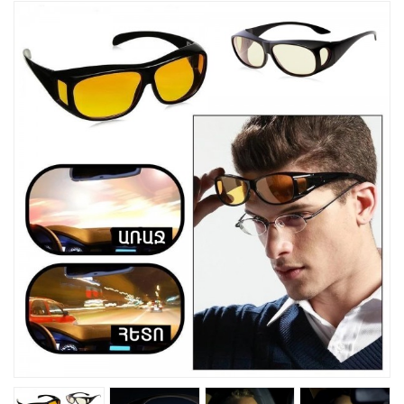
Խոհանոցային
Ֆիտնես
Գեղեցկություն ԵՒ Խնամք
Երեխաների Համար
Լավագույն Վաճառք