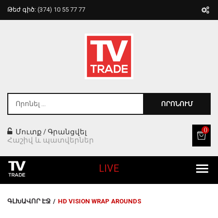
Թեժ գիծ:
(374) 10 55 77 77
ՈՐՈՆՈՒՄ
0
Մուտք
Գրանցվել
/
Հաշիվ և պատվերներ
LIVE
Բոլոր Ապրանքները
ԳԼԽԱՎՈՐ ԷՋ
/
HD VISION WRAP AROUNDS
Տան Համար