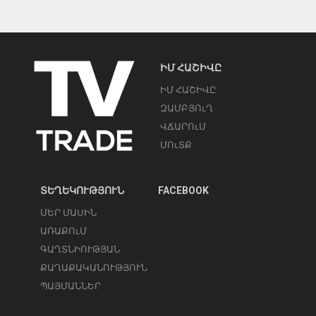
ԻՄ ՀԱՇԻՎԸ
ԻՄ ՀԱՇԻՎԸ
ԶԱՄԲՅՈւՂ
ՎՃԱՐՈւՄ
ՄՈւՏՔ
ՏԵՂԵԿՈՒԹՅՈՒՆ
FACEBOOK
ՄԵՐ ՄԱՍԻՆ
ԱՌԱՔՈւՄ
ԳԱՂՏՆԻՈՒԹՅԱՆ
ՔԱՂԱՔԱԿԱՆՈՒԹՅՈՒՆ
ՊԱՅՄԱՆՆԵՐ