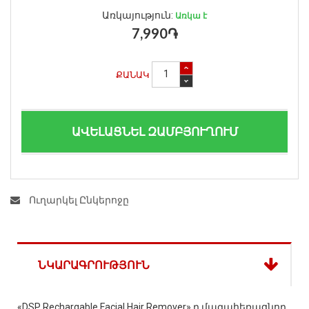
Առկայություն:
Առկա է
7,990֏
ՔԱՆԱԿ
ԱՎԵԼԱՑՆԵԼ ԶԱՄԲՅՈՒՂՈՒՄ
Ուղարկել Ընկերոջը
ՆԿԱՐԱԳՐՈՒԹՅՈՒՆ
«DSP Rechargable Facial Hair Remover» ը մազահեռացնող