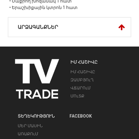
• Մաքրող խոզանակ 1 հատ
• Երաշխիքային կտրոն 1 հատ
ԱՐՁԱԳԱՆՔՆԵՐ
ԻՄ ՀԱՇԻՎԸ
ԻՄ ՀԱՇԻՎԸ
ԶԱՄԲՅՈւՂ
ՎՃԱՐՈւՄ
ՄՈւՏՔ
ՏԵՂԵԿՈՒԹՅՈՒՆ
FACEBOOK
ՄԵՐ ՄԱՍԻՆ
ԱՌԱՔՈւՄ