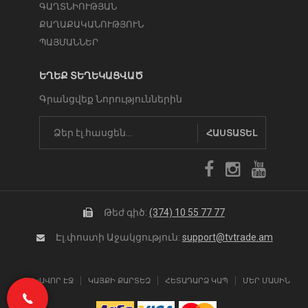
ԳԱՂՏՆԻՈՒԹՅԱՆ
ՔԱՂԱՔԱԿԱՆՈՒԹՅՈՒՆ
ՊԱՅՄԱՆՆԵՐ
ԵՂԵՔ ՏԵՂԵԿԱՑՎԱԾ
Գրանցվեք Նորություններին
ՀԱՍՏԱՏԵԼ
Թեժ գիծ:
(374) 10 55 77 77
Էլ.փոստի Աջակցություն:
support@tvtrade.am
ԳԼԽԱՎՈՐ ԷՋ
ԿԱՅՔԻ ՔԱՐՏԵԶ
ՀԵՏԱԴԱՐՁ ԿԱՊ
ՄԵՐ ՄԱՍԻՆ