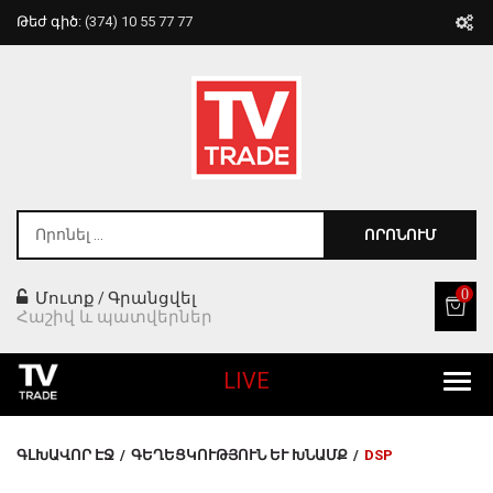
Թեժ գիծ:
(374) 10 55 77 77
ՈՐՈՆՈՒՄ
0
Մուտք
Գրանցվել
/
Հաշիվ և պատվերներ
LIVE
Բոլոր Ապրանքները
ԳԼԽԱՎՈՐ ԷՋ
/
ԳԵՂԵՑԿՈՒԹՅՈՒՆ ԵՒ ԽՆԱՄՔ
/
DSP
Տան Համար