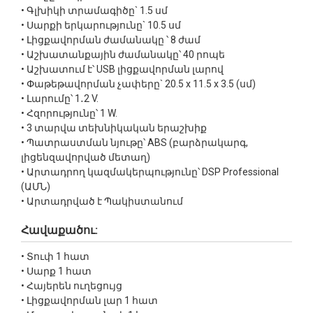
• Գլխիկի տրամագիծը` 1.5 սմ
• Սարքի երկարությունը` 10.5 սմ
• Լիցքավորման ժամանակը ՝ 8 ժամ
• Աշխատանքային ժամանակը՝ 40 րոպե
• Աշխատում է՝ USB լիցքավորման լարով
• Փաթեթավորման չափերը` 20.5 x 11.5 x 3.5 (սմ)
• Լարումը՝ 1․2 V.
• Հզորությունը՝ 1 W.
• 3 տարվա տեխնիկական երաշխիք
• Պատրաստման նյութը՝ ABS (բարձրակարգ,
լիցենզավորված մետաղ)
• Արտադրող կազմակերպությունը՝ DSP Professional
(ԱՄՆ)
• Արտադրված է Պակիստանում
Հավաքածու:
• Տուփ 1 հատ
• Սարք 1 հատ
• Հայերեն ուղեցույց
• Լիցքավորման լար 1 հատ