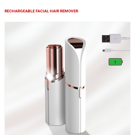
Խոհանոցային
RECHARGEABLE FACIAL HAIR REMOVER
Ֆիտնես
Գեղեցկություն ԵՒ Խնամք
Երեխաների Համար
Լավագույն Վաճառք