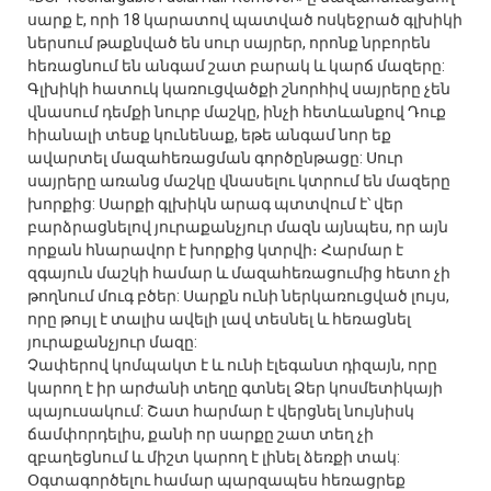
սարք է, որի 18 կարատով պատված ոսկեջրած գլխիկի
ներսում թաքնված են սուր սայրեր, որոնք նրբորեն
հեռացնում են անգամ շատ բարակ և կարճ մազերը:
Գլխիկի հատուկ կառուցվածքի շնորհիվ սայրերը չեն
վնասում դեմքի նուրբ մաշկը, ինչի հետևանքով Դուք
հիանալի տեսք կունենաք, եթե անգամ նոր եք
ավարտել մազահեռացման գործընթացը: Սուր
սայրերը առանց մաշկը վնասելու կտրում են մազերը
խորքից: Սարքի գլխիկն արագ պտտվում է՝ վեր
բարձրացնելով յուրաքանչյուր մազն այնպես, որ այն
որքան հնարավոր է խորքից կտրվի։ Հարմար է
զգայուն մաշկի համար և մազահեռացումից հետո չի
թողնում մուգ բծեր: Սարքն ունի ներկառուցված լույս,
որը թույլ է տալիս ավելի լավ տեսնել և հեռացնել
յուրաքանչյուր մազը:
Չափերով կոմպակտ է և ունի էլեգանտ դիզայն, որը
կարող է իր արժանի տեղը գտնել Ձեր կոսմետիկայի
պայուսակում: Շատ հարմար է վերցնել նույնիսկ
ճամփորդելիս, քանի որ սարքը շատ տեղ չի
զբաղեցնում և միշտ կարող է լինել ձեռքի տակ:
Օգտագործելու համար պարզապես հեռացրեք