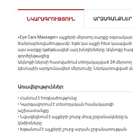
ԱՐՁԱԳԱՆՔՆԵՐ
ՆԿԱՐԱԳՐՈՒԹՅՈՒՆ
«Eye Care Massager» աչքերի մերսող սարքը օգտա
ծանրաբեռվածությամբ: Եթե կա աչքի հետ կապված որ
այս սարքը կթեթևացնի այդ խնդիրները: Ակնոցը հա
գործընթացից:
Ակնոցի ներսի հատվածում տեղակայված 24 մերսող 
կետային արդյունավետ մերսումը: Ներկառուցված 
Առավելություններ:
• Հանում է հոգնածությունը
• Կարգավորում է տեսողական համակարգի
աշխատանքը
• Նվազեցնում է աչքերի շուրջ մուգ շրջանակները և
կնճիռները
• Խթանում է աչքերի շուրջ արյան շրջանառության