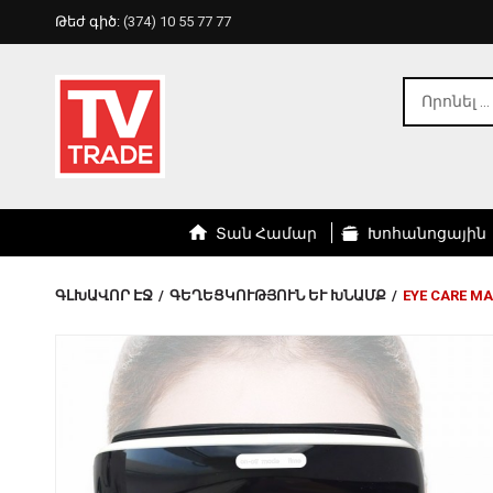
Թեժ գիծ:
(374) 10 55 77 77
Տան Համար
Խոհանոցային
ԳԼԽԱՎՈՐ ԷՋ
/
ԳԵՂԵՑԿՈՒԹՅՈՒՆ ԵՒ ԽՆԱՄՔ
/
EYE CARE M