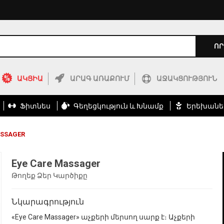
ՈՐ
ԱԿՑԻԱ
ԱՐԱԳ ԱՌԱՔՈՒՄ
ԱՋԱԿՑՈՒԹՅՈՒՆ
Ֆիտնես
Գեղեցկություն ԵՒ Խնամք
Երեխանե
ASSAGER
Eye Care Massager
Թողեք Ձեր Կարծիքը
Նկարագրություն
«Eye Care Massager» աչքերի մերսող սարք է։ Աչքերի