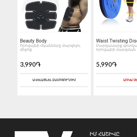
Beauty Body
Waist Twisting Dis
գոտի
Որովայնի մկանները մարզելու
Մարզասարք գոտկա
միջոց
որովայնի մարզման
3,990֏
5,990֏
ԱՎԵԼԱՑՆԵԼ ԶԱՄԲՅՈՒՂՈՒՄ
ԱՌԿԱ Չ
ԻՄ ՀԱՇԻՎԸ