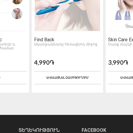
c
Find Back
Skin Care E
տեղի և
Ականջակեղտը հեռացնող միջոց
Սարք մաշկի
 համար
4,990֏
3,990֏
Է
ԱՎԵԼԱՑՆԵԼ ԶԱՄԲՅՈՒՂՈՒՄ
ԱՎԵԼԱՑ
ՏԵՂԵԿՈՒԹՅՈՒՆ
FACEBOOK