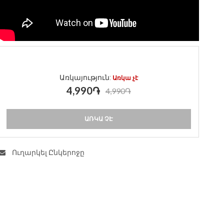
Առկայություն:
Առկա չէ
4,990֏
4,990֏
ԱՌԿԱ ՉԷ
Ուղարկել Ընկերոջը