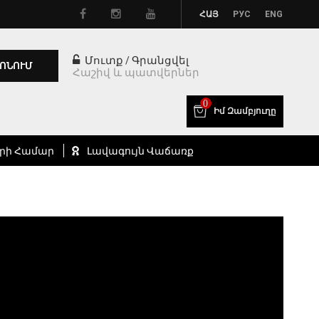
ՀԱՅ
РУС
ENG
Մուտք
Գրանցվել
/
ՈՆՈՒՄ
Հաշիվ և պատվերներ
0
Իմ Զամբյուղը
րի Համար
Լավագույն Վաճառք