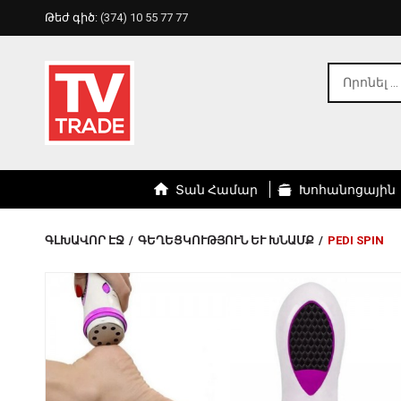
Թեժ գիծ:
(374) 10 55 77 77
Տան Համար
Խոհանոցային
ԳԼԽԱՎՈՐ ԷՋ
/
ԳԵՂԵՑԿՈՒԹՅՈՒՆ ԵՒ ԽՆԱՄՔ
/
PEDI SPIN