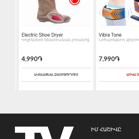
Suit
Electric Shoe Dryer
Vibra Tone
տ
Կոշիկների էլեկտրական չորանոց
Նիհարեցնող վիբրո
4,990֏
7,990֏
ԱՎԵԼԱՑՆԵԼ ԶԱՄԲՅՈՒՂՈՒՄ
ԱՌԿԱ Չ
ԻՄ ՀԱՇԻՎԸ