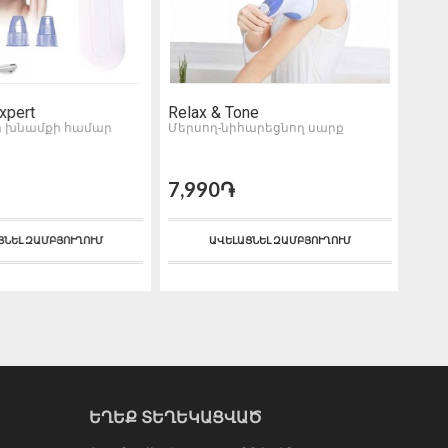
xpert
Relax & Tone
HD V
 խնամքի համար
Մերսող-նիհարեցնող սարք
Արև
7,990֏
5,9
ՆԵԼ ԶԱՄԲՅՈՒՂՈՒՄ
ԱՎԵԼԱՑՆԵԼ ԶԱՄԲՅՈՒՂՈՒՄ
ԵՂԵՔ ՏԵՂԵԿԱՑՎԱԾ