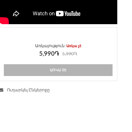
Առկայություն:
Առկա չէ
5,990֏
5,990֏
ԱՌԿԱ ՉԷ
Ուղարկել Ընկերոջը