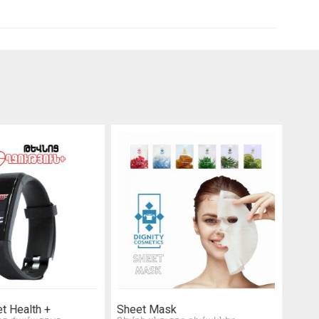
et Health +
Sheet Mask
Find