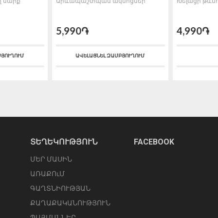
ղ սարք
Արևապաշտպան ակնոցներ
Խելացի թևն
5,990֏
4,990֏
ԲՅՈՒՂՈՒՄ
ԱՎԵԼԱՑՆԵԼ ԶԱՄԲՅՈՒՂՈՒՄ
ՏԵՂԵԿՈՒԹՅՈՒՆ
FACEBOOK
ՄԵՐ ՄԱՍԻՆ
ԱՌԱՔՈւՄ
ԳԱՂՏՆԻՈՒԹՅԱՆ
ՔԱՂԱՔԱԿԱՆՈՒԹՅՈՒՆ
ՊԱՅՄԱՆՆԵՐ