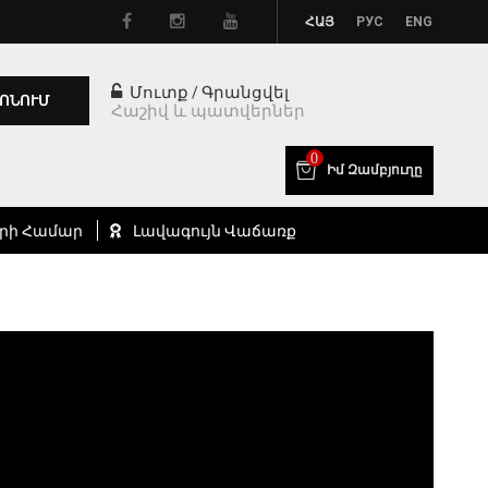
ՀԱՅ
РУС
ENG
Մուտք
Գրանցվել
/
ՈՆՈՒՄ
Հաշիվ և պատվերներ
0
Իմ Զամբյուղը
րի Համար
Լավագույն Վաճառք