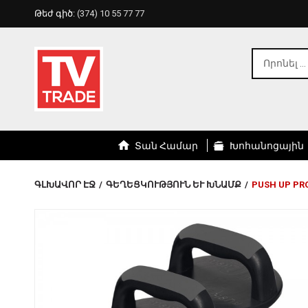
Թեժ գիծ:
(374) 10 55 77 77
Տան Համար
Խոհանոցային
ԳԼԽԱՎՈՐ ԷՋ
/
ԳԵՂԵՑԿՈՒԹՅՈՒՆ ԵՒ ԽՆԱՄՔ
/
PUSH UP PR