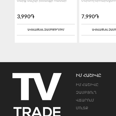
իջոց
Սարք մաշկի խնամքի համար
Մերսող-նիհարեցնո
3,990֏
7,990֏
ԱՎԵԼԱՑՆԵԼ ԶԱՄԲՅՈՒՂՈՒՄ
ԱՎԵԼԱՑՆԵԼ ԶԱՄ
ԻՄ ՀԱՇԻՎԸ
ԻՄ ՀԱՇԻՎԸ
ԶԱՄԲՅՈւՂ
ՎՃԱՐՈւՄ
ՄՈւՏՔ