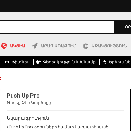
ՈՐ
ԱԿՑԻԱ
ԱՐԱԳ ԱՌԱՔՈՒՄ
ԱՋԱԿՑՈՒԹՅՈՒՆ
Ֆիտնես
Գեղեցկություն ԵՒ Խնամք
Երեխանե
O
Push Up Pro
Թողեք Ձեր Կարծիքը
Նկարագրություն
«Push Up Pro» ձգումների համար նախատեսված