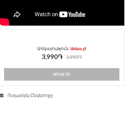
Առկայություն:
Առկա չէ
3,990֏
3,990֏
ԱՌԿԱ ՉԷ
Ուղարկել Ընկերոջը