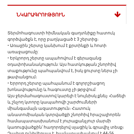
ՆԿԱՐԱԳՐՈՒԹՅՈՒՆ
Տերմոհագուստի հիմնական գաղտնիքը հատուկ
գործվածքն է, որը բաղկացած է 3 շերտից։
• Առաջին շերտը կանխում է քրտինքի և հոտի
առաջացումը:
• Երկրորդ շերտը ապահովում է գերազանց
օդափոխանակություն: Այս հատկության շնորհիվ
տաքությունը պահպանվում է, իսկ ցուրտը ներս չի
թափանցում։
• Երրորդ շերտը պահպանում է գոլորշիացող
խոնավությունը և հագուստը չի թրջվում:
Այս ջերմահագուստով կարելի է նույնիսկ քնել։ Հաճելի
և շնչող կտորը կապահովի շարժումների
միանգամայն ազատություն։ Հատուկ
անատոմիական կտրվածքի շնորհիվ հրաշալիորեն
համապատասխանում է յուրաքանչյուր մարմի
կառուցվածքին՝ հաղորդելով սլացիկ և գրավիչ տեսք։
Չափսը ունիվերսալ է, համատասխանում է 44-56