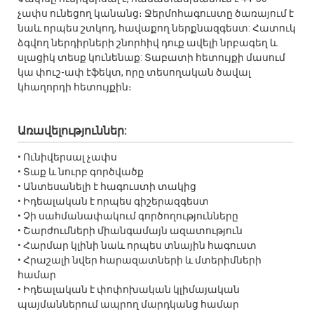
չափս ունեցող կանանց։ Ջերմոհագուստը ծառայում է
նաև որպես շտկող, հավաքող ներքնազգեստ: Հատուկ
ձգվող ներդիրների շնորհիվ դուք ավելի նրբագեղ և
սլացիկ տեսք կունենաք: Տաբատի հետույքի մասում
կա փուշ-ափ էֆեկտ, որը տեսողական ծավալ
կհաղորդի հետույքին։
Առավելություններ:
• Ունիվերսալ չափս
• Տաք և նուրբ գործվածք
• Անտեսանելի է հագուստի տակից
• Իդեալական է որպես գիշերազգեստ
• Չի սահմանափակում գործողությունները
• Շարժումների միանգամայն ազատություն
• Հարմար կլինի նաև որպես տնային հագուստ
• Հրաշալի նվեր հարազատների և մտերիմների
համար
• Իդեալական է փոփոխական կլիմայական
պայմաններում ապրող մարդկանց համար