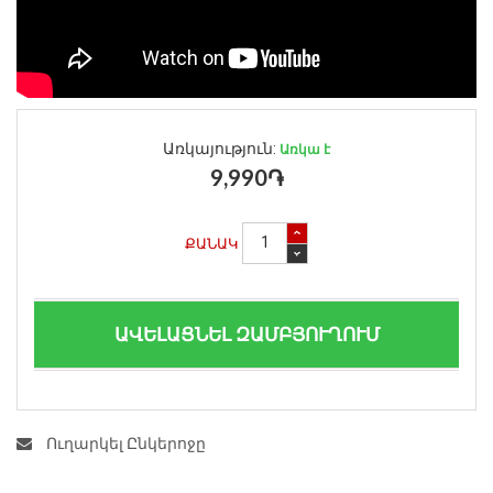
Առկայություն:
Առկա է
9,990֏
ՔԱՆԱԿ
ԱՎԵԼԱՑՆԵԼ ԶԱՄԲՅՈՒՂՈՒՄ
Ուղարկել Ընկերոջը