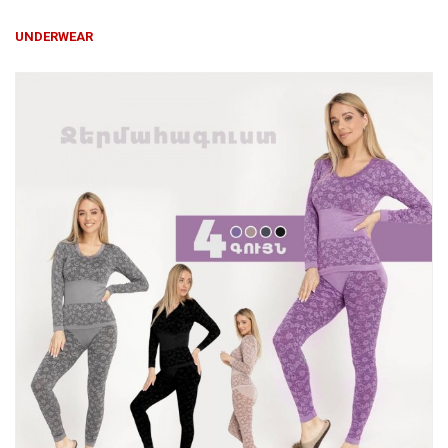
Խոհանոցային
UNDERWEAR
Ֆիտնես
Գեղեցկություն ԵՒ Խնամք
Երեխաների Համար
Լավագույն Վաճառք