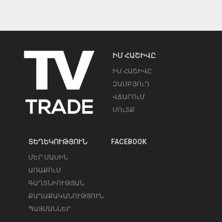
ԻՄ ՀԱՇԻՎԸ
ԻՄ ՀԱՇԻՎԸ
ԶԱՄԲՅՈւՂ
ՎՃԱՐՈւՄ
ՄՈւՏՔ
ՏԵՂԵԿՈՒԹՅՈՒՆ
FACEBOOK
ՄԵՐ ՄԱՍԻՆ
ԱՌԱՔՈւՄ
ԳԱՂՏՆԻՈՒԹՅԱՆ
ՔԱՂԱՔԱԿԱՆՈՒԹՅՈՒՆ
ՊԱՅՄԱՆՆԵՐ