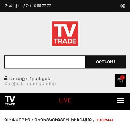
Թեժ գիծ:
(374) 10 55 77 77
ՈՐՈՆՈՒՄ
0
Մուտք
Գրանցվել
/
Հաշիվ և պատվերներ
LIVE
Բոլոր Ապրանքները
ԳԼԽԱՎՈՐ ԷՋ
/
ԳԵՂԵՑԿՈՒԹՅՈՒՆ ԵՒ ԽՆԱՄՔ
/
THERMAL
Տան Համար