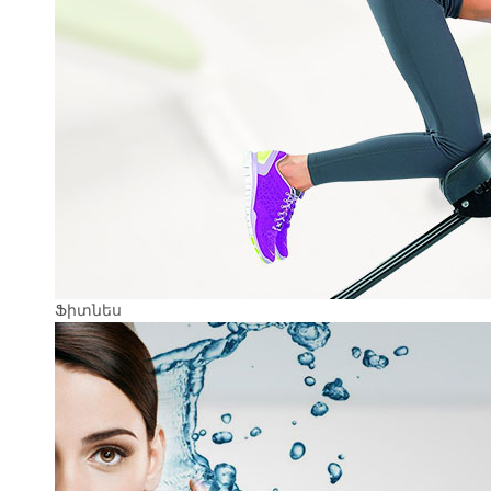
Ֆիտնես