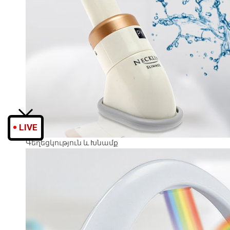
LIVE
Գեղեցկություն և Խնամք