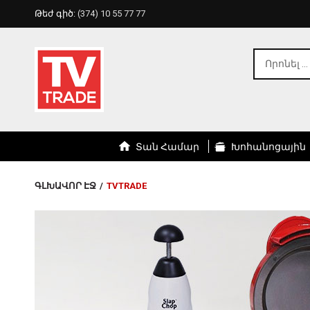
Թեժ գիծ:
(374) 10 55 77 77
Տան Համար
Խոհանոցային
ԳԼԽԱՎՈՐ ԷՋ
/
TVTRADE