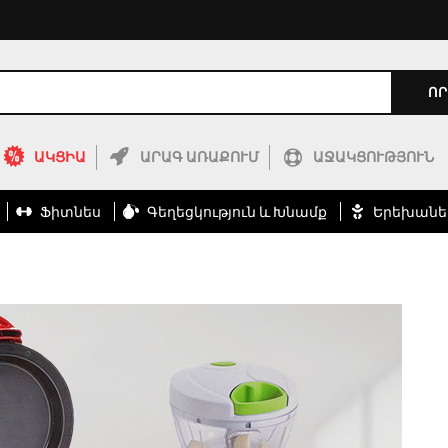
ՈՐ
ԱԿՑԻԱ
ԱՐԱԳ ԱՌԱՔՈՒՄ
ԱՋԱԿՑՈՒԹՅՈՒՆ
Ֆիտնես
Գեղեցկություն ԵՒ Խնամք
Երեխանե