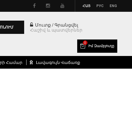
ՀԱՅ
РУС
ENG
Մուտք
Գրանցվել
/
ՈՆՈՒՄ
Հաշիվ և պատվերներ
0
Իմ Զամբյուղը
րի Համար
Լավագույն Վաճառք