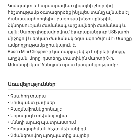
Կոմպակտ և հարմարավետ դիզայնի շնորհիվ
հեշտությամբ օգտագործեք ինչպես տանը այնպես էլ
ճանապարհորդելիս, բացօթյա խնջույքներին,
ձկնորսության ժամանակ, արշավների ժամանակ և
այլն։ Սարքը լիցքավորվում է յուրաքանչյուր USB լարի
միջոցով և երկար ժամանակ օգտագործվում է։ Սարքը
ամբողջությամբ ջրակայուն է։
Bosch Mini Chopper-ը կատարյալ նվեր է սիրելի կնոջը,
աղջկան, մորը, դստերը, տատիկին մարտի 8-ի,
Ամանորի կամ ծննդյան օրվա կապակցությամբ։
Առավելություններ:
• Չսահող տարա
• Կոմպակտ չափսեր
• Բազմաֆունկցիոնալ է
• Նորագույն տեխնոլոգիա
• Սննդի արագ պատրաստում
• Օգտագործման հեշտ մեխանիզմ
• Չժանգոտվող պողպատից սայրեր