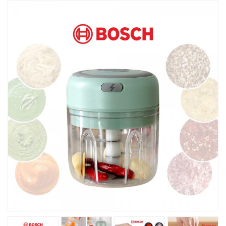
Խոհանոցային
Ֆիտնես
Գեղեցկություն ԵՒ Խնամք
Երեխաների Համար
Լավագույն Վաճառք