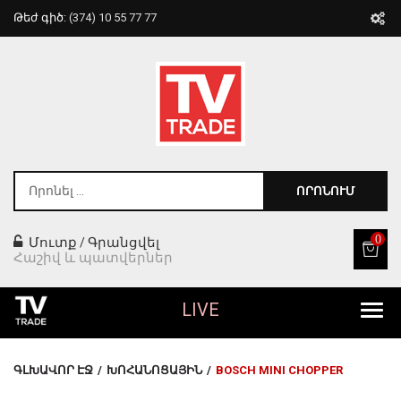
Թեժ գիծ:
(374) 10 55 77 77
ՈՐՈՆՈՒՄ
0
Մուտք
Գրանցվել
/
Հաշիվ և պատվերներ
LIVE
Բոլոր Ապրանքները
ԳԼԽԱՎՈՐ ԷՋ
/
ԽՈՀԱՆՈՑԱՅԻՆ
/
BOSCH MINI CHOPPER
Տան Համար