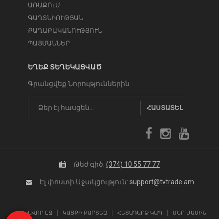
ԱՌԱՔՈւՄ
ԳԱՂՏՆԻՈՒԹՅԱՆ
ՔԱՂԱՔԱԿԱՆՈՒԹՅՈՒՆ
ՊԱՅՄԱՆՆԵՐ
ԵՂԵՔ ՏԵՂԵԿԱՑՎԱԾ
Գրանցվեք Նորություններին
ՀԱՍՏԱՏԵԼ
Թեժ գիծ:
(374) 10 55 77 77
Էլ.փոստի Աջակցություն:
support@tvtrade.am
ԳԼԽԱՎՈՐ ԷՋ
ԿԱՅՔԻ ՔԱՐՏԵԶ
ՀԵՏԱԴԱՐՁ ԿԱՊ
ՄԵՐ ՄԱՍԻՆ