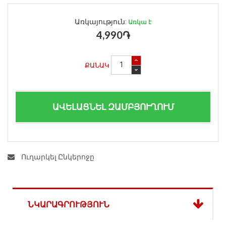
Առկայություն:
Առկա է
4,990֏
ՔԱՆԱԿ
ԱՎԵԼԱՑՆԵԼ ԶԱՄԲՅՈՒՂՈՒՄ
Ուղարկել Ընկերոջը
ՆԿԱՐԱԳՐՈՒԹՅՈՒՆ