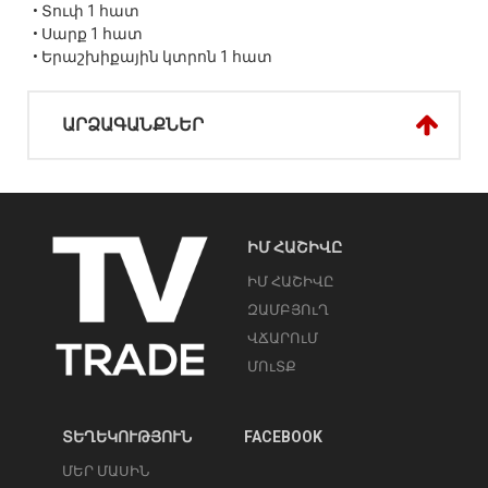
• Տուփ 1 հատ
• Սարք 1 հատ
• Երաշխիքային կտրոն 1 հատ
ԱՐՁԱԳԱՆՔՆԵՐ
ԻՄ ՀԱՇԻՎԸ
ԻՄ ՀԱՇԻՎԸ
ԶԱՄԲՅՈւՂ
ՎՃԱՐՈւՄ
ՄՈւՏՔ
ՏԵՂԵԿՈՒԹՅՈՒՆ
FACEBOOK
ՄԵՐ ՄԱՍԻՆ