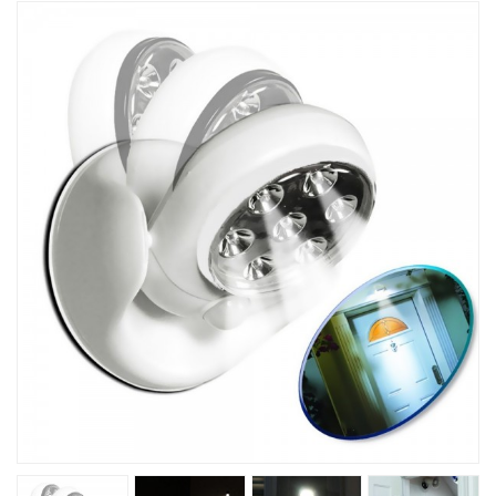
Товары Для Кухни
Фитнесс
Kрасота И Здоровье
Для Детей
Хиты