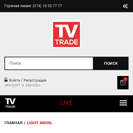
Горячая линия:
(374) 10 55 77 77
ПОИСК
0
/
Войти
Регистрация
аккаунт и заказы
LIVE
Все Продукты
ГЛАВНАЯ
/
LIGHT ANGEL
Товары Для Дома