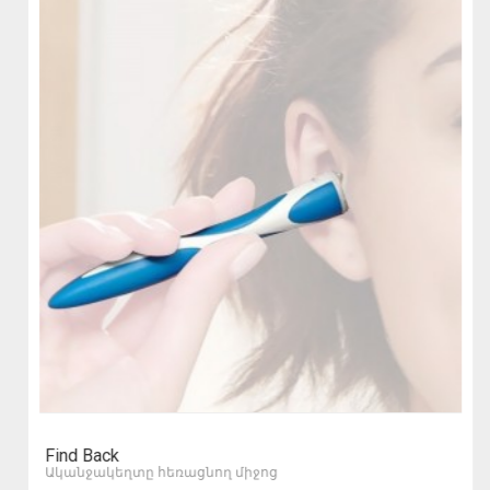
Find Back
Ականջակեղտը հեռացնող միջոց