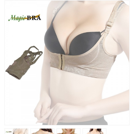
Խոհանոցային
Ֆիտնես
Գեղեցկություն ԵՒ Խնամք
Երեխաների Համար
Լավագույն Վաճառք