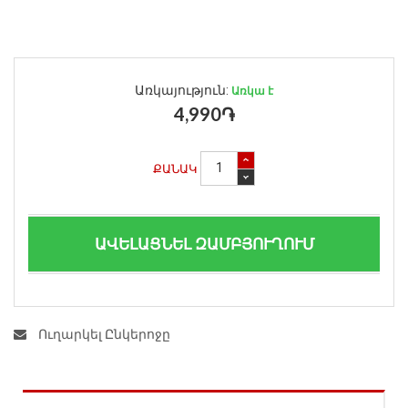
Առկայություն:
Առկա է
4,990֏
ՔԱՆԱԿ
ԱՎԵԼԱՑՆԵԼ ԶԱՄԲՅՈՒՂՈՒՄ
Ուղարկել Ընկերոջը