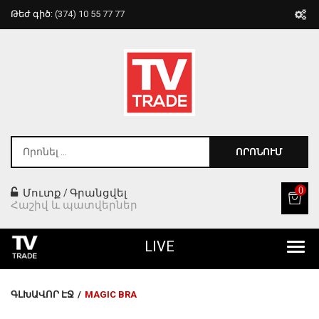
Թեժ գիծ:
(374) 10 55 77 77
ՈՐՈՆՈՒՄ
0
Մուտք
Գրանցվել
/
Հաշիվ և պատվերներ
LIVE
Բոլոր Ապրանքները
ԳԼԽԱՎՈՐ ԷՋ
/
MAGIC BRA
Տան Համար