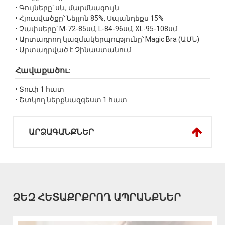
• Գույները՝ սև, մարմնագույն
• Հյուսվածքը՝ Նեյլոն 85%, Սպանդեքս 15%
• Չափսերը՝ M-72-85սմ, L-84-96սմ, XL-95-108սմ
• Արտադրող կազմակերպությունը՝ Magic Bra (ԱՄՆ)
• Արտադրված է Չինաստանում
Հավաքածու:
• Տուփ 1 հատ
• Շտկող ներքնազգեստ 1 հատ
ԱՐՁԱԳԱՆՔՆԵՐ
ՁԵԶ ՀԵՏԱՔՐՔՐՈՂ ԱՊՐԱՆՔՆԵՐ