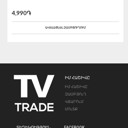
4,990֏
ԱՎԵԼԱՑՆԵԼ ԶԱՄԲՅՈՒՂՈՒՄ
ԻՄ ՀԱՇԻՎԸ
ԻՄ ՀԱՇԻՎԸ
ԶԱՄԲՅՈւՂ
ՎՃԱՐՈւՄ
ՄՈւՏՔ
ՏԵՂԵԿՈՒԹՅՈՒՆ
FACEBOOK