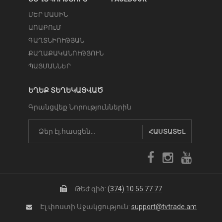
ՄԵՐ ՄԱՍԻՆ
ԱՌԱՔՈւՄ
ԳԱՂՏՆԻՈՒԹՅԱՆ
ՔԱՂԱՔԱԿԱՆՈՒԹՅՈՒՆ
ՊԱՅՄԱՆՆԵՐ
ԵՂԵՔ ՏԵՂԵԿԱՑՎԱԾ
Գրանցվեք Նորություններին
ՀԱՍՏԱՏԵԼ
Թեժ գիծ:
(374) 10 55 77 77
Էլ.փոստի Աջակցություն:
support@tvtrade.am