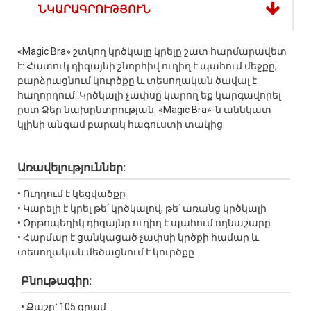
ՆԿԱՐԱԳՐՈՒԹՅՈՒՆ
«Magic Bra» շտկող կրծկալը կրելը շատ հարմարավետ
է: Հատուկ դիզայնի շնորհիվ ուղիղ է պահում մեջքը,
բարձրացնում կուրծքը և տեսողական ծավալ է
հաղորդում: Կրծկալի չափսը կարող եք կարգավորել
ըստ Ձեր նախընտրության: «Magic Bra»-ն աննկատ
կլինի անգամ բարակ հագուստի տակից:
Առավելություններ:
• Ուղղում է կեցվածքը
• Կարելի է կրել թե՛ կրծկալով, թե՛ առանց կրծկալի
• Օրթոպեդիկ դիզայնը ուղիղ է պահում ողնաշարը
• Հարմար է ցանկացած չափսի կրծքի համար և
տեսողական մեծացնում է կուրծքը
Բնութագիր:
• Քաշը՝ 105 գրամ