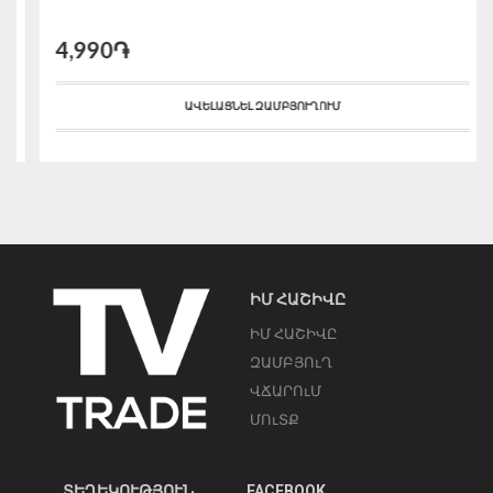
4,990֏
ԱՎԵԼԱՑՆԵԼ ԶԱՄԲՅՈՒՂՈՒՄ
ԻՄ ՀԱՇԻՎԸ
ԻՄ ՀԱՇԻՎԸ
ԶԱՄԲՅՈւՂ
ՎՃԱՐՈւՄ
ՄՈւՏՔ
ՏԵՂԵԿՈՒԹՅՈՒՆ
FACEBOOK