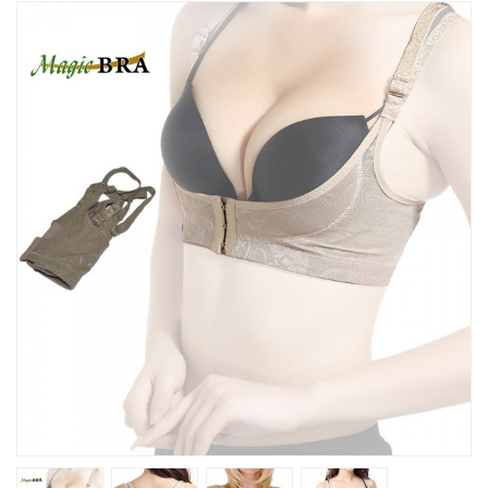
Խոհանոցային
Ֆիտնես
Գեղեցկություն ԵՒ Խնամք
Երեխաների Համար
Լավագույն Վաճառք