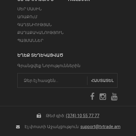
ՄԵՐ ՄԱՍԻՆ
ԱՌԱՔՈւՄ
ԳԱՂՏՆԻՈՒԹՅԱՆ
ՔԱՂԱՔԱԿԱՆՈՒԹՅՈՒՆ
ՊԱՅՄԱՆՆԵՐ
ԵՂԵՔ ՏԵՂԵԿԱՑՎԱԾ
Գրանցվեք Նորություններին
ՀԱՍՏԱՏԵԼ
Թեժ գիծ:
(374) 10 55 77 77
Էլ.փոստի Աջակցություն:
support@tvtrade.am