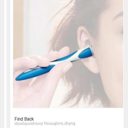
Find Back
Ականջակեղտը հեռացնող միջոց