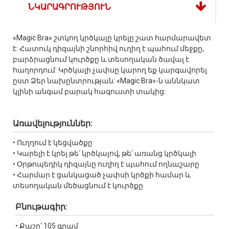
ՆԿԱՐԱԳՐՈՒԹՅՈՒՆ
«Magic Bra» շտկող կրծկալը կրելը շատ հարմարավետ
է: Հատուկ դիզայնի շնորհիվ ուղիղ է պահում մեջքը,
բարձրացնում կուրծքը և տեսողական ծավալ է
հաղորդում: Կրծկալի չափսը կարող եք կարգավորել
ըստ Ձեր նախընտրության: «Magic Bra»-ն աննկատ
կլինի անգամ բարակ հագուստի տակից:
Առավելություններ:
• Ուղղում է կեցվածքը
• Կարելի է կրել թե՛ կրծկալով, թե՛ առանց կրծկալի
• Օրթոպեդիկ դիզայնը ուղիղ է պահում ողնաշարը
• Հարմար է ցանկացած չափսի կրծքի համար և
տեսողական մեծացնում է կուրծքը
Բնութագիր:
• Քաշը՝ 105 գրամ