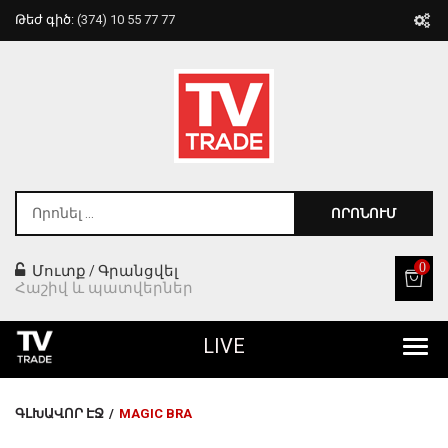
Թեժ գիծ:
(374) 10 55 77 77
ՈՐՈՆՈՒՄ
0
Մուտք
Գրանցվել
/
Հաշիվ և պատվերներ
LIVE
Բոլոր Ապրանքները
ԳԼԽԱՎՈՐ ԷՋ
/
MAGIC BRA
Տան Համար