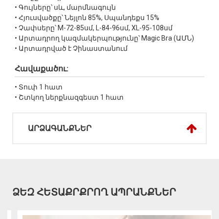
• Գույները՝ սև, մարմնագույն
• Հյուսվածքը՝ Նեյլոն 85%, Սպանդեքս 15%
• Չափսերը՝ M-72-85սմ, L-84-96սմ, XL-95-108սմ
• Արտադրող կազմակերպությունը՝ Magic Bra (ԱՄՆ)
• Արտադրված է Չինաստանում
Հավաքածու:
• Տուփ 1 հատ
• Շտկող ներքնազգեստ 1 հատ
ԱՐՁԱԳԱՆՔՆԵՐ
ՁԵԶ ՀԵՏԱՔՐՔՐՈՂ ԱՊՐԱՆՔՆԵՐ