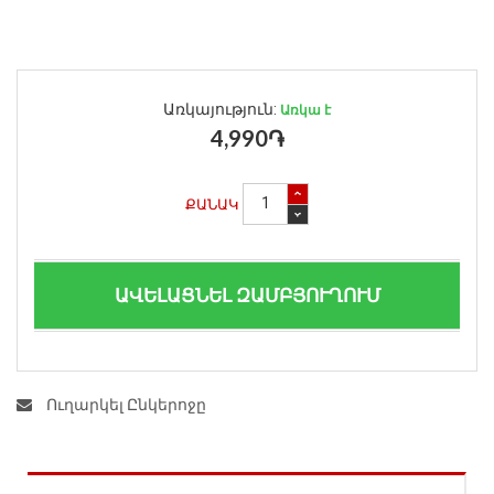
Առկայություն:
Առկա է
4,990֏
ՔԱՆԱԿ
ԱՎԵԼԱՑՆԵԼ ԶԱՄԲՅՈՒՂՈՒՄ
Ուղարկել Ընկերոջը