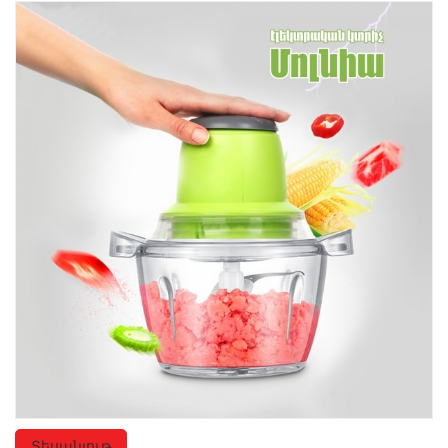
Խոհանոցային
Ֆիտնես
Գեղեցկություն ԵՒ Խնամք
Երեխաների Համար
Լավագույն Վաճառք
Տեսանյութ