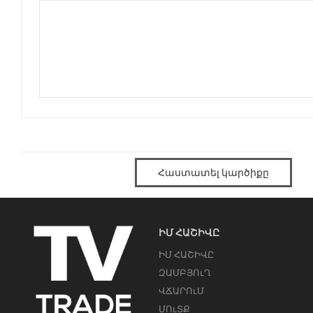
Հաստատել կարծիքը
ԻՄ ՀԱՇԻՎԸ
ԻՄ ՀԱՇԻՎԸ
ԶԱՄԲՅՈւՂ
ՎՃԱՐՈւՄ
ՄՈւՏՔ