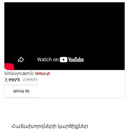
Առկայություն:
Առկա չէ
7,990֏
7,990֏
ԱՌԿԱ ՉԷ
Հաճախորդների կարծիքներ