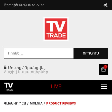
Թեժ գիծ:
(374) 10 55 77 77
ՈՐՈՆՈՒՄ
0
Մուտք
Գրանցվել
/
Հաշիվ և պատվերներ
LIVE
Բոլոր Ապրանքները
ԳԼԽԱՎՈՐ ԷՋ
/
MOLNIA
/
PRODUCT REVIEWS
Տան Համար