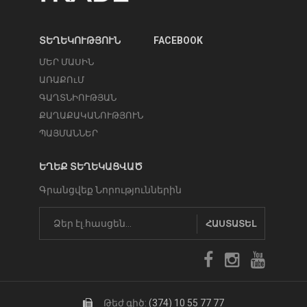
ՏԵՂԵԿՈՒԹՅՈՒՆ
FACEBOOK
ՄԵՐ ՄԱՍԻՆ
ԱՌԱՔՈւՄ
ԳԱՂՏՆԻՈՒԹՅԱՆ
ՔԱՂԱՔԱԿԱՆՈՒԹՅՈՒՆ
ՊԱՅՄԱՆՆԵՐ
ԵՂԵՔ ՏԵՂԵԿԱՑՎԱԾ
Գրանցվեք Նորություններին
ՀԱՍՏԱՏԵԼ
Թեժ գիծ:
(374) 10 55 77 77