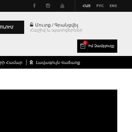
ՀԱՅ
РУС
ENG
Մուտք
Գրանցվել
/
ՈՆՈՒՄ
Հաշիվ և պատվերներ
0
Իմ Զամբյուղը
րի Համար
Լավագույն Վաճառք