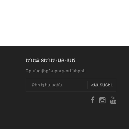
ԵՂԵՔ ՏԵՂԵԿԱՑՎԱԾ
Գրանցվեք Նորություններին
ՀԱՍՏԱՏԵԼ