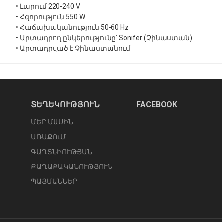
• Լարում 220-240 V
• Հզորություն 550 W
• Հաճախականություն 50-60 Hz
• Արտադրող ընկերությունը՝ Sonifer (Չինաստան)
• Արտադրված է Չինաստանում
ՏԵՂԵԿՈՒԹՅՈՒՆ
FACEBOOK
ՄԵՐ ՄԱՍԻՆ
ԱՌԱՔՈւՄ
ԳԱՂՏՆԻՈՒԹՅԱՆ
ՔԱՂԱՔԱԿԱՆՈՒԹՅՈՒՆ
ՊԱՅՄԱՆՆԵՐ