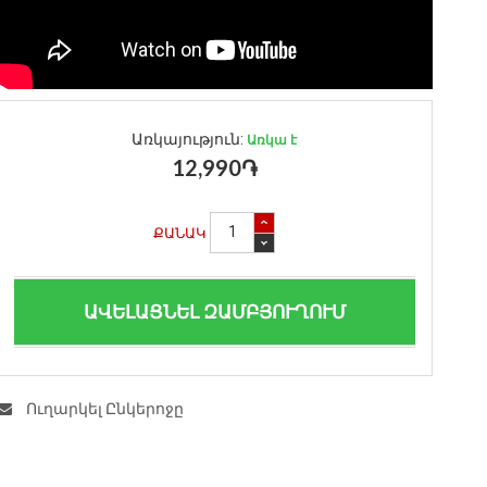
Առկայություն:
Առկա է
12,990֏
ՔԱՆԱԿ
ԱՎԵԼԱՑՆԵԼ ԶԱՄԲՅՈՒՂՈՒՄ
Ուղարկել Ընկերոջը