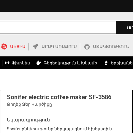
ՈՐ
ԱԿՑԻԱ
ԱՐԱԳ ԱՌԱՔՈՒՄ
ԱՋԱԿՑՈՒԹՅՈՒՆ
Ֆիտնես
Գեղեցկություն ԵՒ Խնամք
Երեխանե
Sonifer electric coffee maker SF-3586
Թողեք Ձեր Կարծիքը
Նկարագրություն
Sonifer ընկերությունը ներկայացնում է խելացի և