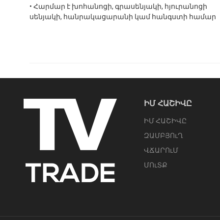
• Հարմար է խոհանոցի, գրասենյակի, հյուրանոցի
սենյակի, հանրակացարանի կամ հանգստի համար
ԻՄ ՀԱՇԻՎԸ
ԻՄ ՀԱՇԻՎԸ
ԶԱՄԲՅՈւՂ
ՎՃԱՐՈւՄ
ՄՈւՏՔ