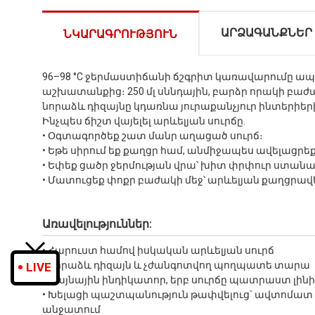
ԱՐՁԱԳԱՆՔՆԵՐ
ՆԿԱՐԱԳՐՈՒԹՅՈՒՆ
96–98 °C ջերմաստիճանի ճշգրիտ կառավարումը ապ
աշխատանքից։ 250 մլ սննդային, բարձր որակի բաժակ
նորաձև դիզայնը կդառնա յուրաքանչյուր ինտերիերի
Ինչպես ճիշտ վայելել արևելյան սուրճը.
• Օգտագործեք շատ մանր աղացած սուրճ։
• Եթե սիրում եք քաղցր համ, անմիջապես ավելացր
• Եփեք ցածր ջերմության վրա՝ խիտ փրփուր ստանա
• Մատուցեք փոքր բաժակի մեջ՝ արևելյան քաղցրավ
Առավելություններ:
• Հարուստ համով իսկական արևելյան սուրճ
• Նորաձև դիզայն և չժանգոտվող պողպատե տարա
LIVE
• Ձայնային ինդիկատոր, երբ սուրճը պատրաստ լինի
• Խելացի պաշտպանություն թափվելուց` ավտոմատ
անջատում