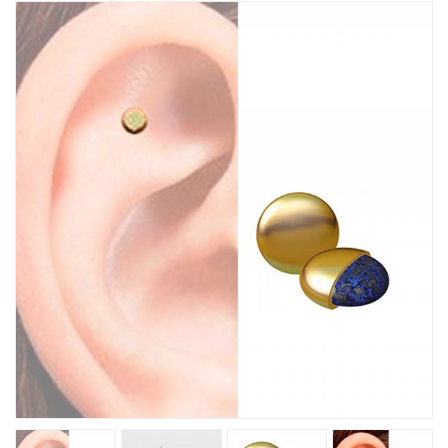
Խոհանոցային
Ֆիտնես
Գեղեցկություն ԵՒ Խնամք
Երեխաների Համար
Լավագույն Վաճառք