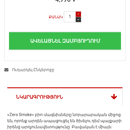
ՔԱՆԱԿ
ԱՎԵԼԱՑՆԵԼ ԶԱՄԲՅՈՒՂՈՒՄ
Ուղարկել Ընկերոջը
ՆԿԱՐԱԳՐՈՒԹՅՈՒՆ
«Zero Smoke» բիո-մագնիսները նորարարական միջոց
են, որոնք արդեն ապացուցել են ծխելու դեմ պայքարի
իրենց արդյունավետությունը: Բավական է միայն