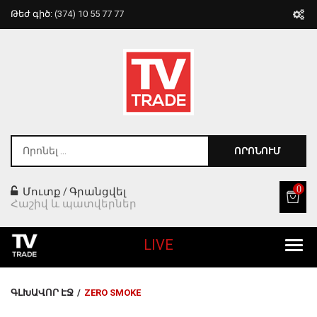
Թեժ գիծ:
(374) 10 55 77 77
ՈՐՈՆՈՒՄ
0
Մուտք
Գրանցվել
/
Հաշիվ և պատվերներ
LIVE
Բոլոր Ապրանքները
ԳԼԽԱՎՈՐ ԷՋ
/
ZERO SMOKE
Տան Համար