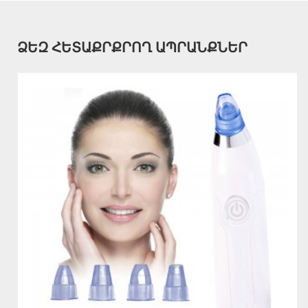
ՁԵԶ ՀԵՏԱՔՐՔՐՈՂ ԱՊՐԱՆՔՆԵՐ