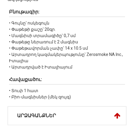
Բնութագիր:
• Գույնը՝ ոսկեգույն
• Փաթեթի քաշը՝ 20գր.
• Մագնիսի տրամագիծը՝ 0,7 սմ
• Փաթեթը ներառում է 2 մագնիս
• Փաթեթավորման չափը՝ 14 х 10.5 սմ
• Արտադրող կազմակերպությունը՝ Zerosmoke NA Inc.,
Իտալիա
• Արտադրված է Իտալիայում
Հավաքածու:
• Տուփ 1 հատ
• Բիո-մագնիսներ (մեկ զույգ)
ԱՐՁԱԳԱՆՔՆԵՐ