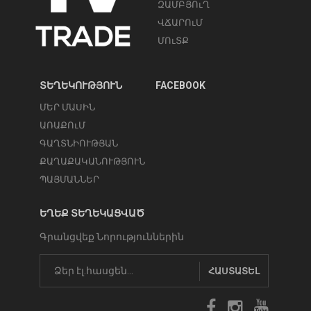
ԶԱՄԲՅՈւՂ
ՎՃԱՐՈւՄ
ՄՈւՏՔ
ՏԵՂԵԿՈՒԹՅՈՒՆ
FACEBOOK
ՄԵՐ ՄԱՍԻՆ
ԱՌԱՔՈւՄ
ԳԱՂՏՆԻՈՒԹՅԱՆ
ՔԱՂԱՔԱԿԱՆՈՒԹՅՈՒՆ
ՊԱՅՄԱՆՆԵՐ
ԵՂԵՔ ՏԵՂԵԿԱՑՎԱԾ
Գրանցվեք Նորություններին
ՀԱՍՏԱՏԵԼ