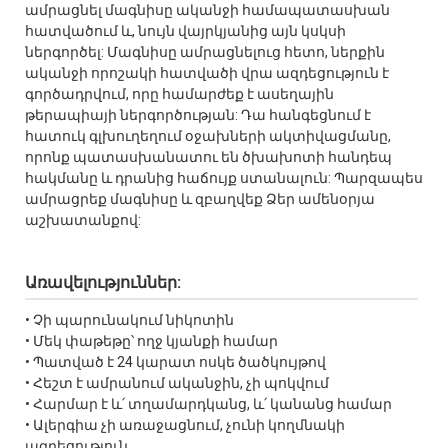
ամրացնել մագնիսը ականջի համապատասխան
հատվածում և, նույն վայրկյանից այն կսկսի
ներգործել: Մագնիսը ամրացնելուց հետո, ներքին
ականջի որոշակի հատվածի վրա ազդեցություն է
գործադրվում, որը համարժեք է ասեղային
թերապիայի ներգործության: Դա հանգեցնում է
հատուկ գլխուղեղում օջախների ակտիվացմանը,
որոնք պատասխանատու են ծխախոտի հանդեպ
հակմանը և դրանից հաճույք ստանալուն: Պարզապես
ամրացրեք մագնիսը և զբաղվեք Ձեր ամենօրյա
աշխատանքով:
Առավելություններ:
• Չի պարունակում նիկոտին
• Մեկ փաթեթը՝ ողջ կյանքի համար
• Պատված է 24 կարատ ոսկե ծածկույթով
• Հեշտ է ամրանում ականջին, չի պոկվում
• Հարմար է և՛ տղամարդկանց, և՛ կանանց համար
• Ալերգիա չի առաջացնում, չունի կողմնակի
ազդեցություն