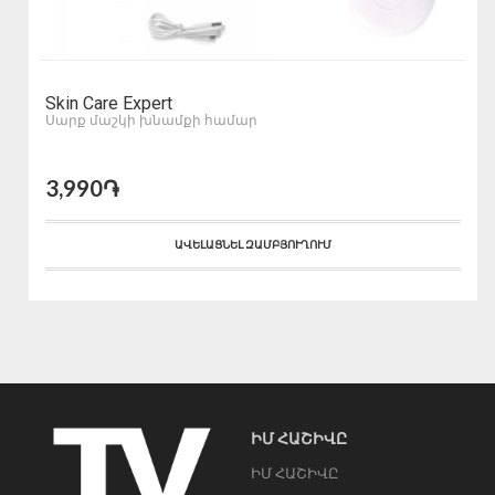
Skin Care Expert
Սարք մաշկի խնամքի համար
3,990֏
ԱՎԵԼԱՑՆԵԼ ԶԱՄԲՅՈՒՂՈՒՄ
ԻՄ ՀԱՇԻՎԸ
ԻՄ ՀԱՇԻՎԸ