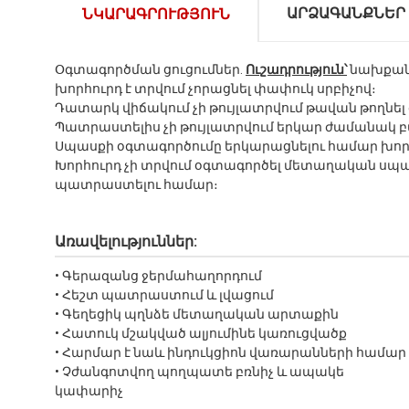
ԱՐՁԱԳԱՆՔՆԵՐ
ՆԿԱՐԱԳՐՈՒԹՅՈՒՆ
Օգտագործման ցուցումներ.
Ուշադրություն՝
նախքան 
խորհուրդ է տրվում չորացնել փափուկ սրբիչով։
Դատարկ վիճակում չի թույլատրվում թավան թողնե
Պատրաստելիս չի թույլատրվում երկար ժամանակ 
Սպասքի օգտագործումը երկարացնելու համար խորհ
Խորհուրդ չի տրվում օգտագործել մետաղական սպա
պատրաստելու համար։
Առավելություններ:
• Գերազանց ջերմահաղորդում
• Հեշտ պատրաստում և լվացում
• Գեղեցիկ պղնձե մետաղական արտաքին
• Հատուկ մշակված ալյումինե կառուցվածք
• Հարմար է նաև ինդուկցիոն վառարանների համար
• Չժանգոտվող պողպատե բռնիչ և ապակե
կափարիչ