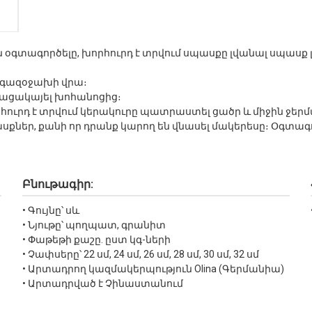
օգտագործելը, խորհուրդ է տրվում սպասքը լվանալ սպասք լ
լ գազօջախի վրա։
բացակայել խոհանոցից։
ուրդ է տրվում կերակուրը պատրաստել ցածր և միջին ջեր
սքներ, քանի որ դրանք կարող են վնասել մակերեսը։ Օգտ
Բնութագիր:
• Գույնը՝ սև
• Նյութը՝ պողպատ, գրանիտ
• Փաթեթի քաշը. ըստ կգ-ների
• Չափսերը՝ 22 սմ, 24 սմ, 26 սմ, 28 սմ, 30 սմ, 32 սմ
• Արտադրող կազմակերպություն Olina (Գերմանիա)
• Արտադրված է Չինաստանում