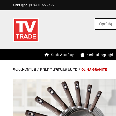
Թեժ գիծ:
(374) 10 55 77 77
Տան Համար
Խոհանոցային
ԳԼԽԱՎՈՐ ԷՋ
/
ԲՈԼՈՐ ԱՊՐԱՆՔՆԵՐԸ
/
OLINA GRANITE