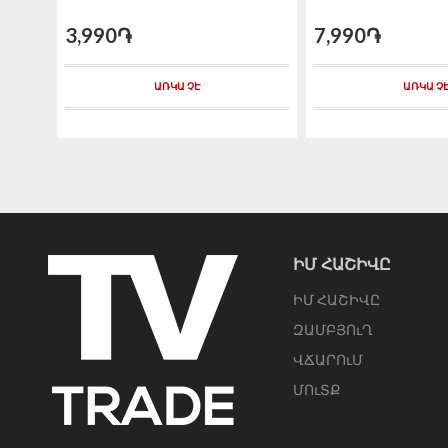
3,990֏
7,990֏
ԱՌԿԱ ՉԷ
ԱՌԿԱ Չ
ԻՄ ՀԱՇԻՎԸ
ԻՄ ՀԱՇԻՎԸ
ԶԱՄԲՅՈւՂ
ՎՃԱՐՈւՄ
ՄՈւՏՔ