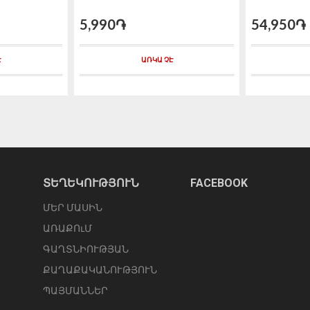
5,990֏
54,950֏
Է
ԱՌԿԱ ՉԷ
ՏԵՂԵԿՈՒԹՅՈՒՆ
FACEBOOK
ՄԵՐ ՄԱՍԻՆ
ԱՌԱՔՈւՄ
ԳԱՂՏՆԻՈՒԹՅԱՆ
ՔԱՂԱՔԱԿԱՆՈՒԹՅՈՒՆ
ՊԱՅՄԱՆՆԵՐ