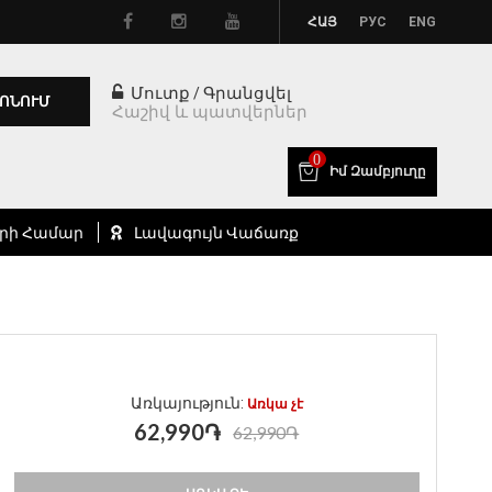
ՀԱՅ
РУС
ENG
Մուտք
Գրանցվել
/
ՈՆՈՒՄ
Հաշիվ և պատվերներ
0
Իմ Զամբյուղը
րի Համար
Լավագույն Վաճառք
Առկայություն:
Առկա չէ
62,990֏
62,990֏