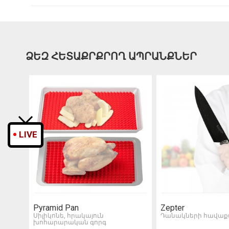
ՁԵԶ ՀԵՏԱՔՐՔՐՈՂ ԱՊՐԱՆՔՆԵՐ
LIVE
Pyramid Pan
Zepter
Սիլիկոնե, հրակայուն
Դանակների հավաք
խոհարարական գորգ