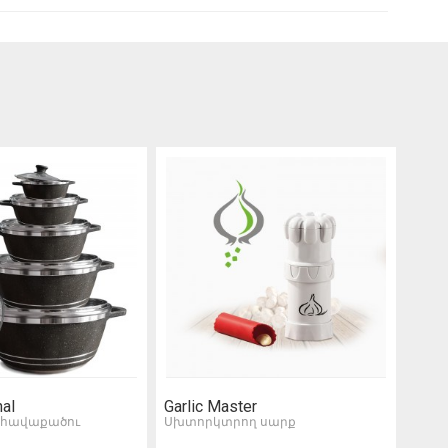
nal
Garlic Master
Kaza
 հավաքածու
Սխտորկտրող սարք
Ունի