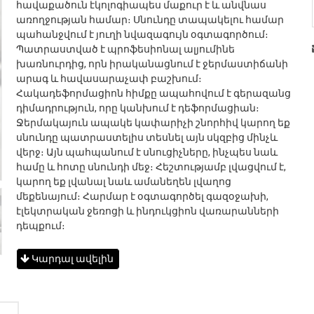
հավաքածուն էկոլոգիապես մաքուր է և անվնաս
առողջության համար։ Սնունդը տապակելու համար
պահանջվում է յուղի նվազագույն օգտագործում։
Պատրաստված է պրոֆեսիոնալ ալյումինե
խառնուրդից, որն իրականացնում է ջերմաստիճանի
արագ և հավասարաչափ բաշխում։
Հակադեֆորմացիոն հիմքը ապահովում է գերազանց
դիմադրություն, որը կանխում է դեֆորմացիան։
Ջերմակայուն ապակե կափարիչի շնորհիվ կարող եք
սնունդը պատրաստելիս տեսնել այն սկզբից մինչև
վերջ։ Այն պահպանում է սնուցիչները, ինչպես նաև
համը և հոտը սնունդի մեջ։ Հեշտությամբ լվացվում է,
կարող եք լվանալ նաև ամանեղեն լվաղոց
մեքենայում։ Հարմար է օգտագործել գազօջախի,
էլեկտրական ջեռոցի և ինդուկցիոն վառարանների
դեպքում։
Կարդալ ավելին