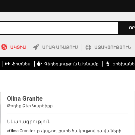
ՈՐ
ԱԿՑԻԱ
ԱՐԱԳ ԱՌԱՔՈՒՄ
ԱՋԱԿՑՈՒԹՅՈՒՆ
Ֆիտնես
Գեղեցկություն ԵՒ Խնամք
Երեխանե
Olina Granite
Թողեք Ձեր Կարծիքը
Նկարագրություն
«Olina Granite»-ը չկպչող, քարե ծակույթով թավաների