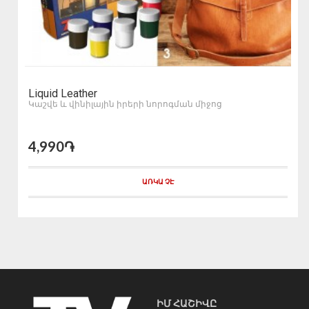
Liquid Leather
Կաշվե և վինիլային իրերի նորոգման միջոց
4,990֏
ԱՌԿԱ ՉԷ
ԻՄ ՀԱՇԻՎԸ