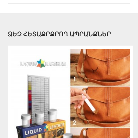
ՁԵԶ ՀԵՏԱՔՐՔՐՈՂ ԱՊՐԱՆՔՆԵՐ