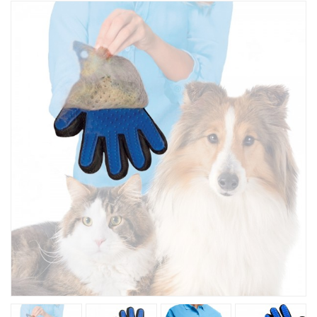
Խոհանոցային
Ֆիտնես
Գեղեցկություն ԵՒ Խնամք
Երեխաների Համար
Լավագույն Վաճառք