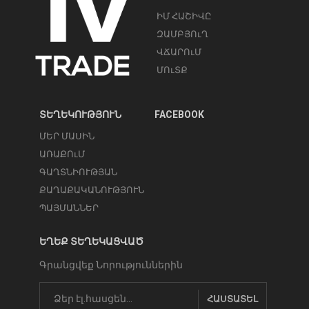
ԻՄ ՀԱՇԻՎԸ
ԶԱՄԲՅՈւՂ
ՎՃԱՐՈւՄ
ՄՈւՏՔ
ՏԵՂԵԿՈՒԹՅՈՒՆ
FACEBOOK
ՄԵՐ ՄԱՍԻՆ
ԱՌԱՔՈւՄ
ԳԱՂՏՆԻՈՒԹՅԱՆ
ՔԱՂԱՔԱԿԱՆՈՒԹՅՈՒՆ
ՊԱՅՄԱՆՆԵՐ
ԵՂԵՔ ՏԵՂԵԿԱՑՎԱԾ
Գրանցվեք Նորություններին
ՀԱՍՏԱՏԵԼ