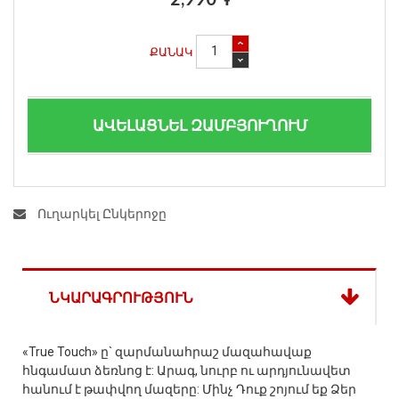
ՔԱՆԱԿ
ԱՎԵԼԱՑՆԵԼ ԶԱՄԲՅՈՒՂՈՒՄ
Ուղարկել Ընկերոջը
ՆԿԱՐԱԳՐՈՒԹՅՈՒՆ
«True Touch» ը` զարմանահրաշ մազահավաք
հնգամատ ձեռնոց է: Արագ, նուրբ ու արդյունավետ
հանում է թափվող մազերը: Մինչ Դուք շոյում եք Ձեր