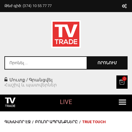
Թեժ գիծ:
(374) 10 55 77 77
ՈՐՈՆՈՒՄ
0
Մուտք
Գրանցվել
/
Հաշիվ և պատվերներ
LIVE
Բոլոր Ապրանքները
ԳԼԽԱՎՈՐ ԷՋ
/
ԲՈԼՈՐ ԱՊՐԱՆՔՆԵՐԸ
/
TRUE TOUCH
Տան Համար